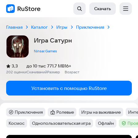
Скачать
Главная
Каталог
Игры
Приключения
Игра Сатурн
Ninsar.Games
(
)
3,3
до 10 тыс
771.7 MB
16+
Рейтинг:
202 оценки
Скачиваний
Размер
Возраст
:
:
:
Установить с помощью RuStore
Приключения
Ролевые
Игры на выживание
Инте
Категория
:
Категория
:
Тег
:
Тег
:
Космос
Однопользовательская игра
Офлайн
Пров
Тег
:
Тег
:
Тег
:
Тег
: