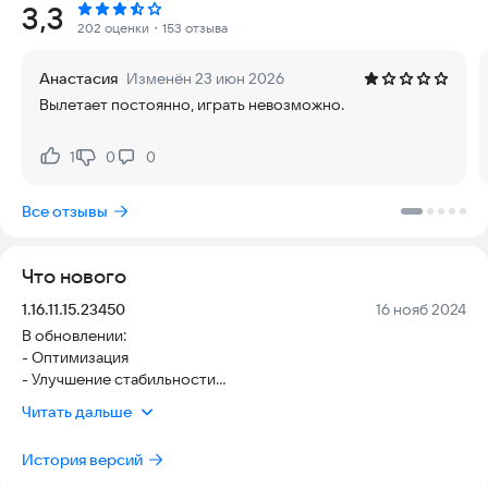
Рейтинг:
3,3
подключайтесь к роботам на спутниках Сатурна, чтобы
202 оценки
・153 отзыва
остановить конец света. На спасение мира дается всего 3
дня.
Анастасия
Изменён 23 июн 2026
Вылетает постоянно, играть невозможно.
ИССЛЕДУЙ МИР БУДУЩЕГО
2062 год, новая эра в освоении космоса. Компании АРКА из
1
0
0
Нравится:
Не нравится:
России, Хуан-ди из Китая и BUF из Британии создают
исследовательские станции по всей Солнечной системе.
Все отзывы
Открытие нового вида связи — нитей эфира — позволяет
эффективнее осваивать космос с помощью роботов и
Что нового
беспилотников. С Земли их направляют операторы
программы «Отражение» — технологии удаленного
Версия:
Дата:
1.16.11.15.23450
16 нояб 2024
управления машинами в реальном времени. Благодаря их
В обновлении:
работе на крупных спутниках Сатурна построены
- Оптимизация
исследовательские станций, на которых уже двадцать лет
- Улучшение стабильности
работают международные экспедиции.
- Исправление ошибок
Читать дальше
ОСТАНОВИ КОНЕЦ СВЕТА
История версий
Сканеры показывают, что вредоносный сигнал идет по нитям