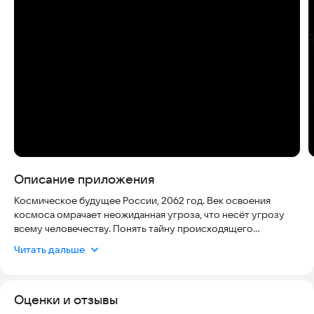
Скриншоты
Описание приложения
Космическое будущее России, 2062 год. Век освоения
космоса омрачает неожиданная угроза, что несёт угрозу
всему человечеству. Понять тайну происходящего
предстоит ученому из России. Разберитесь в детективной
Читать дальше
истории: ищите ответы на Земле и спутниках Сатурна.
Таинственный сигнал из космоса заставляет искусственный
Оценки и отзывы
интеллект машин восстать против своих создателей по всей
Солнечной системе. Защищайтесь от угрозы на Земле и