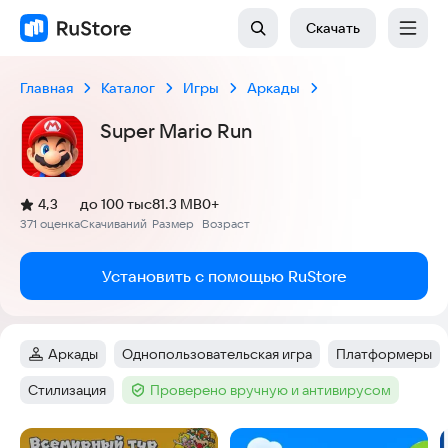
Скачать
Главная
Каталог
Игры
Аркады
Super Mario Run
(
)
4,3
до 100 тыс
81.3 MB
0+
Рейтинг:
371 оценка
Скачиваний
Размер
Возраст
:
:
:
Установить с помощью RuStore
Аркады
Однопользовательская игра
Платформеры
Категория
:
Тег
:
Тег
:
Стилизация
Проверено вручную и антивирусом
Тег
:
Тег
:
Скриншоты