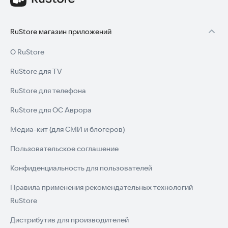
Попробуйте играть с ними в «Всемирном туре» и «Ралли с
тоадами».
RuStore магазин приложений
・ Дополнительные уровни в режиме Ралли с тоады
О RuStore
В этом режиме теперь доступны семь типов уровней, что
делает игру еще интереснее. В новых этапах вас
RuStore для TV
поддерживают фиолетовые и желтые тоады.
RuStore для телефона
・ Больше сооружений и украшений в режиме Создание
королевства
RuStore для ОС Аврора
Станет доступно больше построек для украшения
Медиа-кит (для СМИ и блогеров)
королевства. Вы также можете строить радужные мосты для
расширения территории.
Пользовательское соглашение
Для игры требуется подключение к Интернету.
Конфиденциальность для пользователей
Попробуйте установить Super Mario Run прямо сейчас и
Правила применения рекомендательных технологий
начните свое приключение!
RuStore
Дистрибутив для производителей