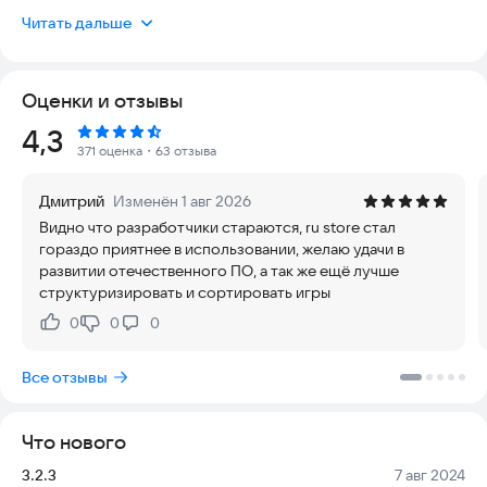
достигать финиша. Игра полностью безопасна, удобна в
Читать дальше
управлении и актуальна для современных устройств,
обеспечивая стабильный геймплей без лишних сложностей.
Оценки и отзывы
■ Всемирный тур
Рейтинг:
4,3
Бегите и прыгайте, выполняя трюки, чтобы спасти принцессу
371 оценка
・63 отзыва
Пич от Боузера.
Дмитрий
Изменён 1 авг 2026
На пути вас ждут равнины, пещеры, дома с привидениями,
Видно что разработчики стараются, ru store стал
летучие корабли и замки.
гораздо приятнее в использовании, желаю удачи в
развитии отечественного ПО, а так же ещё лучше
Пройдите 24 увлекательных уровня, чтобы победить
структуризировать и сортировать игры
Боузера в его замке. Каждый уровень предлагает разные
возможности: соберите 3 типа цветных монеток или
0
0
0
Нравится:
Не нравится:
соревнуйтесь с друзьями за рекордные очки.
Все отзывы
После спасения Пич откроется мир «Звезда» с девятью
новыми уровнями.
Что нового
■ Ремикс 10
Версия:
Дата:
3.2.3
7 авг 2024