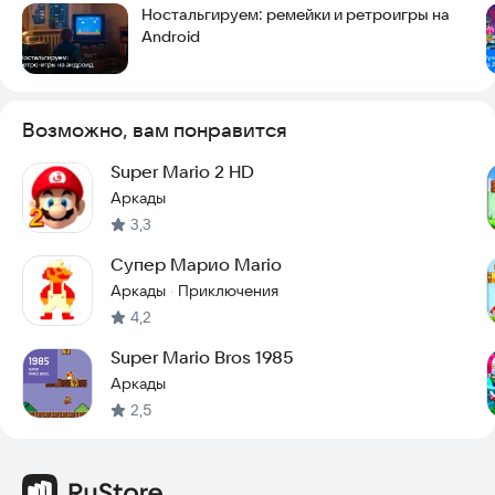
Ностальгируем: ремейки и ретроигры на
собственного королевства.
Android
Используйте более 100 видов сооружений и украшений для
создания уникального стиля. Чем больше тоадов вы
привлечете в Ралли, тем больше доступных элементов
появится. Тоады помогают постепенно расширять
Возможно, вам понравится
территорию.
Super Mario 2 HD
・ Проще получить билеты на ралли
Аркады
3,3
Теперь легче добыть билеты для режимов «Ремикс 10» и
«Ралли с тоадами». Их можно найти в режиме «Создание
Супер Марио Mario
королевства» в домах бонусной игры и через блоки «?».
Аркады
Приключения
·
Также билеты выпадают при сборе цветных монет в
4,2
«Всемирном туре» и другими способами.
Super Mario Bros 1985
・ Больше игровых персонажей
Аркады
2,5
Если вы спасете Пич, пройдя уровень 6–4, и построите дома
для Луиджи, Йоши и Тоадетты в режиме «Создание
королевства», они присоединятся к приключениям. У
каждого есть особые способности, отличные от Марио.