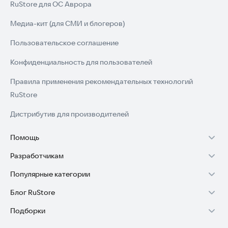
RuStore для ОС Аврора
Медиа-кит (для СМИ и блогеров)
Пользовательское соглашение
Конфиденциальность для пользователей
Правила применения рекомендательных технологий
RuStore
Дистрибутив для производителей
Помощь
Разработчикам
Установка RuStore на TV
Популярные категории
Зарабатывать с RuStore
Установка RuStore на телефон
Блог RuStore
Игры для Android
Стать разработчиком
Установка RuStore в машину
Подборки
Обзоры игр для Android 2025
Приложения банков
Доступ к RuStore Консоль
Помощь пользователям RuStore