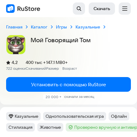
Скачать
Главная
Каталог
Игры
Казуальные
Мой Говорящий Том
(
)
4,2
400 тыс +
147.1 MB
0+
Рейтинг:
722 оценки
Скачиваний
Размер
Возраст
:
:
:
Установить с помощью RuStore
скачали за месяц
20 000 +
Казуальные
Однопользовательская игра
Офлайн
Категория
:
Тег
:
Тег
:
Стилизация
Животные
Проверено вручную и антиви
Тег
:
Тег
:
Тег
: