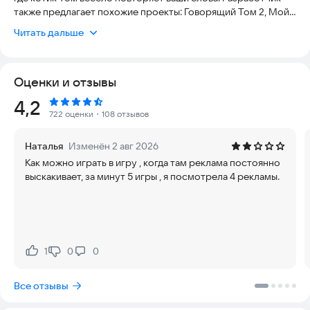
также предлагает похожие проекты: Говорящий Том 2, Мой
Говорящий Том 2 и Говорящий Том: бег за золотом.
Читать дальше
Как в классическом Тамагочи, вам нужно тщательно
заботиться о питомце: кормить его, следить за гигиеной,
Оценки и отзывы
играть и обустраивать его дом.
Рейтинг:
4,2
Настроение Тома меняется в зависимости от вашего ухода:
722 оценки
・108 отзывов
он может быть скучающим, грустным, азартным, голодным
или коварным.
Наталья
Изменён 2 авг 2026
Как можно играть в игру , когда там реклама постоянно
Вы можете создать уникального кота, выбирая из более чем
выскакивает, за минут 5 игры , я посмотрела 4 рекламы.
тысячи вариантов окраса шерсти. В игре доступно
множество одежды, аксессуаров и предметов для
украшения интерьера.
Особенности игры:
1
0
0
Нравится:
Не нравится:
• Нетривиальная система развития героя, учитывающая
жизненные показатели, факторы и время, проведенное в
Все отзывы
приложении.