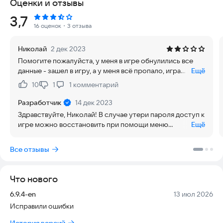
Оценки и отзывы
частью истории эпического карточного путешествия!
Рейтинг:
3,7
"Повелители Стихий" – коллекционная КАРТОЧНАЯ
16 оценок
・3 отзыва
ОНЛАЙН RPG игра на русском, в которой встретились 4
СТИХИИ: стихия огня, воды, земли и воздуха. В игре более
Николай
2 дек 2023
130 уникальных карт с фэнтези персонажами, которые
Помогите пожалуйста, у меня в игре обнулились все
можно получить и улучшить. Каждая карта обладает
данные - зашел в игру, а у меня всё пропало, игра
Ещё
магическими свойствами одной из стихий. На вашем пути
заново 😭
встретятся: тролль, маг, гном, рыцарь, титан, колдунья,
10
1
1
комментарий
Нравится:
Не нравится:
фурия, дракон, ведьма, феникс, гоблин, фея, хоббит, орк,
воин и другие герои карт. Все боевые карты относятся к
Разработчик
14 дек 2023
одной из 23 коллекций, которые дают свои УНИКАЛЬНЫЕ
Здравствуйте, Николай! В случае утери пароля доступ к
преимущества и бонусы!
игре можно восстановить при помощи меню
Ещё
"Восстановить пароль" на экране входа в игру. Если по
Соберите мощную БОЕВУЮ КОЛОДУ и бросьте вызов
каким-то причинам это не выходит - Вы можете создать
Все отзывы
соперникам! В "Повелителях Стихий" вам предстоит
новый профиль и обратиться за помощью по ссылке
привести своего героя к победе в ДИНАМИЧНОЙ и
"Служба поддержки" внизу страницы игры. Там Вам
НЕОБЫЧНОЙ карточной игре. БОИ происходят В
обязательно поможет наша работающая
Что нового
РЕАЛЬНОМ ВРЕМЕНИ и с реальными противниками. Ваше
круглосуточно команда профессионалов!
оружие — тщательно подобранная коллекция карт и
Версия:
Дата:
6.9.4-en
13 июл 2026
продуманная стратегия. Неважно, кто вы — новичок или
Исправили ошибки
легенда карточных стратегий — игра "Повелители стихий"
покорит вас своей глубиной, азартом и неповторимой
История версий