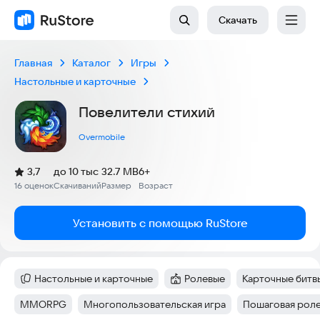
Скачать
Главная
Каталог
Игры
Настольные и карточные
Повелители стихий
Overmobile
(
)
3,7
до 10 тыс
32.7 MB
6+
Рейтинг:
16 оценок
Скачиваний
Размер
Возраст
:
:
:
Установить с помощью RuStore
Настольные и карточные
Ролевые
Карточные битв
Категория
:
Категория
:
Тег
:
MMORPG
Многопользовательская игра
Пошаговая роле
Тег
:
Тег
:
Тег
: