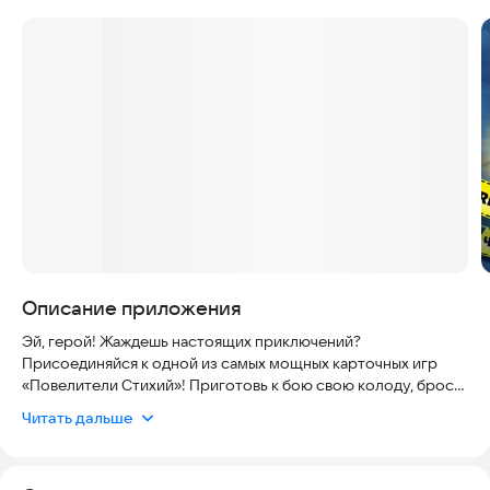
Скриншоты
Описание приложения
Эй, герой! Жаждешь настоящих приключений?
Присоединяйся к одной из самых мощных карточных игр
«Повелители Стихий»! Приготовь к бою свою колоду, брось
вызов соперникам и узнай, что такое настоящий экшен!
Читать дальше
Интерфейс игры невероятно простой и позволит очень
быстро одержать первую победу. Собери самую сильную
карточную колоду и подчини себе все четыре стихии. Стань