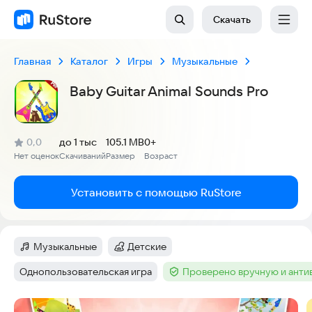
Скачать
Главная
Каталог
Игры
Музыкальные
Baby Guitar Animal Sounds Pro
(
)
0,0
до 1 тыс
105.1 MB
0+
Рейтинг:
Нет оценок
Скачиваний
Размер
Возраст
:
:
:
Установить с помощью RuStore
Музыкальные
Детские
Категория
:
Категория
:
Однопользовательская игра
Проверено вручную и ант
Тег
:
Тег
:
Скриншоты