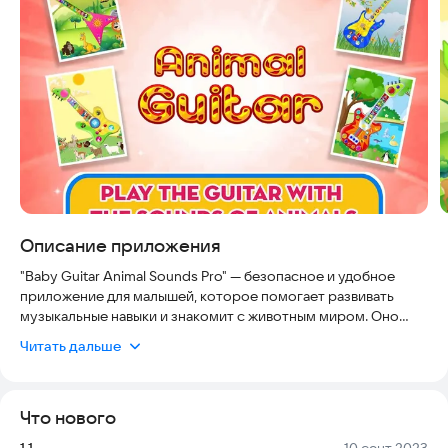
Описание приложения
"Baby Guitar Animal Sounds Pro" — безопасное и удобное
приложение для малышей, которое помогает развивать
музыкальные навыки и знакомит с животным миром. Оно
подходит для детей от 1 до 5 лет и работает без интернета.
Читать дальше
Яркая графика и приятные звуки делают обучение игрой.
Приложение совместимо с большинством устройств под
управлением Android 5.0 и выше.
Что нового
В "Baby Guitar Animal Sounds Pro" ваш ребенок сможет
Версия:
Дата:
1.1
10 сент 2023