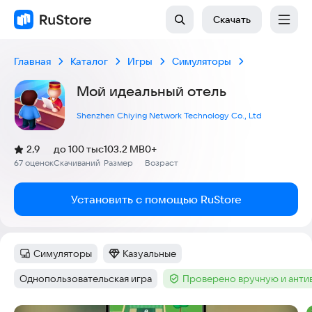
Скачать
Главная
Каталог
Игры
Симуляторы
Мой идеальный отель
Shenzhen Chiying Network Technology Co., Ltd
(
)
2,9
до 100 тыс
103.2 MB
0+
Рейтинг:
67 оценок
Скачиваний
Размер
Возраст
:
:
:
Установить с помощью RuStore
Симуляторы
Казуальные
Категория
:
Категория
:
Однопользовательская игра
Проверено вручную и ант
Тег
:
Тег
: