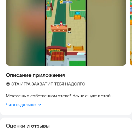
Скриншоты
Описание приложения
😍 ЭТА ИГРА ЗАХВАТИТ ТЕБЯ НАДОЛГО
Мечтаешь о собственном отеле? Начни с нуля в этой
веселой и динамичной стратегической игре, цель которой —
Читать дальше
построить империю отелей и продемонстрировать все
свое гостеприимство. Покажи свои навыки управляющего
отеля, разумно инвестируй в персонал и улучшай
Оценки и отзывы
недвижимость, а также работай до последней капли пота,
чтобы стать магнатом гостиничного бизнеса в этом