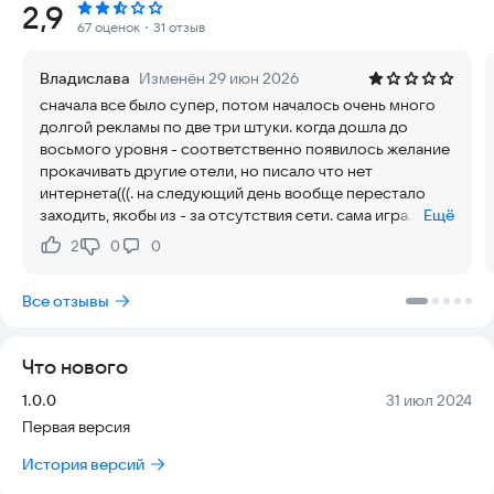
Рейтинг:
2,9
захватывающем и увлекательном казуальном симуляторе.
67 оценок
・31 отзыв
ПЕРВОКЛАССНЫЙ СЕРВИС 🎩
Владислава
Изменён 29 июн 2026
сначала все было супер, потом началось очень много
🧳 Стань лидером: Начни игру как простой посыльный,
долгой рекламы по две три штуки. когда дошла до
который в одиночку убирает комнаты, приветствует гостей
восьмого уровня - соответственно появилось желание
на стойке регистрации, собирает платежи и чаевые и
прокачивать другие отели, но писало что нет
приносит в ванную комнату туалетную бумагу. По мере
интернета(((. на следующий день вообще перестало
увеличения твоего банковского счета улучшай номера и
заходить, якобы из - за отсутствия сети. сама игра
Ещё
оборудование, а также нанимай новых сотрудников, чтобы
довольно интересная, завлекающая, но хотелось бы
удовлетворить растущий спрос в отеле. Пока гости спят
2
0
0
Нравится:
Не нравится:
избавиться от вышеуказанных багов🙏
спокойно, у решительного гостиничного магната нет
времени на отдых.
Все отзывы
🏨 Построй империю: В игре есть несколько отелей,
которые можно исследовать и расширять, каждый из
Что нового
которых предлагает десятки различных уникальных
улучшений для достижения пятизвездочного совершенства.
Версия:
Дата:
1.0.0
31 июл 2024
Открывай отели на побережье, в красивых горах и в глубине
Первая версия
лесного спокойствия. Продемонстрируй свои умения
управляющего в каждом отеле, получай повышения и новую,
История версий
более крупную недвижимость, и продолжай путь к тому,