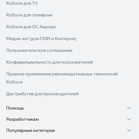
RuStore для TV
Контактный адрес электронной почты:
840687639@qq.com
RuStore для телефона
RuStore для ОС Аврора
Медиа-кит (для СМИ и блогеров)
Пользовательское соглашение
Конфиденциальность для пользователей
Правила применения рекомендательных технологий
RuStore
Дистрибутив для производителей
Помощь
Разработчикам
Установка RuStore на TV
Популярные категории
Зарабатывать с RuStore
Установка RuStore на телефон