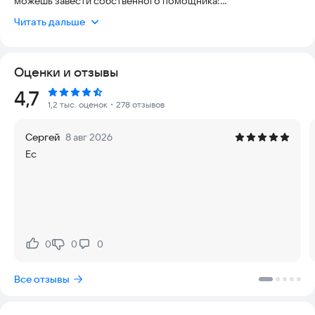
можешь завести собственного помощника!
Читать дальше
Здесь каждый становится героем. Пиши ответы от своего
имени, выбирай стиль общения, решай, как реагировать в той
или иной ситуации — и смотри, как разворачивается история
Оценки и отзывы
прямо в чате. Ты не просто наблюдаешь, а ведёшь
настоящую переписку!
Рейтинг:
4,7
1,2 тыс. оценок
・278 отзывов
Создавай свои собственные истории!
Продумывай сюжет, пиши диалоги, делись с друзьями или
Сергей
8 авг 2026
публикуй для других пользователей. Воплоти в жизнь любые
Ec
идеи: от романтических переписок до увлекательных
квестов и забавных сценариев.
Виртуальный помощник — твой личный чат-бот, который
всегда рядом.
Создай собственного помощника прямо в приложении! Он
поможет решить любую задачу, подскажет, поддержит
0
0
0
Нравится:
Не нравится:
беседу, объяснит сложные темы или просто развеселит.
Используй его для учёбы, работы, творчества или просто
Все отзывы
для общения!
Возможности приложения: