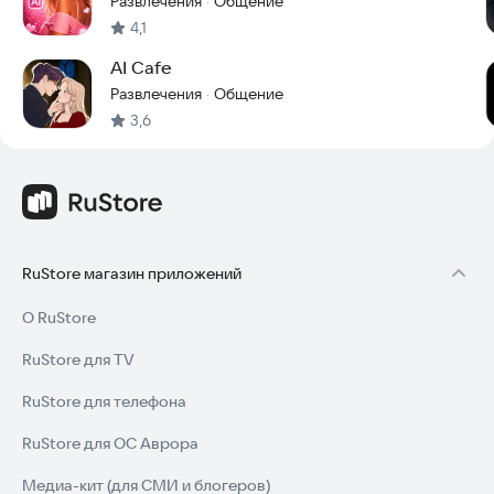
Развлечения
Общение
·
4,1
AI Cafe
Развлечения
Общение
·
3,6
RuStore магазин приложений
О RuStore
RuStore для TV
RuStore для телефона
RuStore для ОС Аврора
Медиа-кит (для СМИ и блогеров)