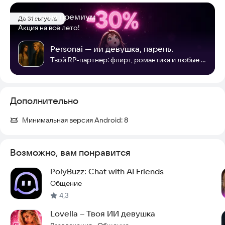
Скидка на премиум
До 31 августа
Акция на всё лето!
Personai — ии девушка, парень.
Твой RP-партнёр: флирт, романтика и любые сюжеты. Ты задаёшь правила.
Дополнительно
Минимальная версия Android:
8
Возможно, вам понравится
PolyBuzz: Chat with AI Friends
Общение
4,3
Lovella – Твоя ИИ девушка