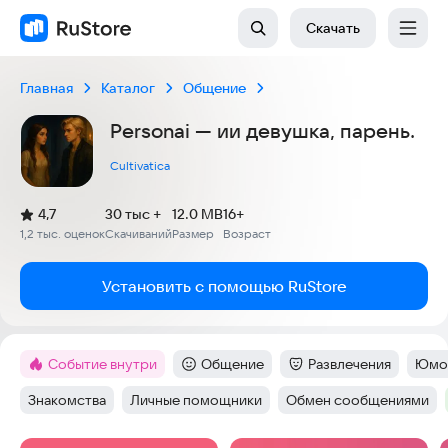
Скачать
Главная
Каталог
Общение
Personai — ии девушка, парень.
Cultivatica
(
)
4,7
30 тыс +
12.0 MB
16+
Рейтинг:
1,2 тыс. оценок
Скачиваний
Размер
Возраст
:
:
:
Установить с помощью RuStore
Событие внутри
Общение
Развлечения
Юмо
Метка
:
Категория
:
Категория
:
Тег
:
Знакомства
Личные помощники
Обмен сообщениями
Тег
:
Тег
:
Тег
: