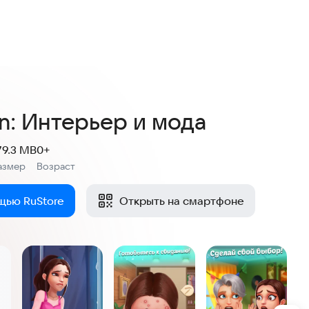
4,9
140 оценок
n: Интерьер и мода
79.3 MB
0+
азмер
Возраст
:
щью RuStore
Открыть на смартфоне