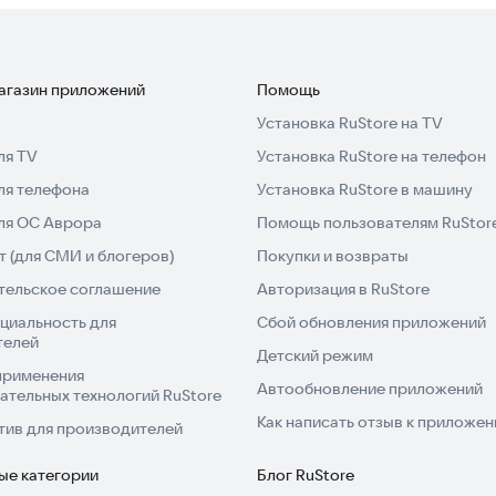
магазин приложений
Помощь
Установка RuStore на TV
ля TV
Установка RuStore на телефон
ля телефона
Установка RuStore в машину
для ОС Аврора
Помощь пользователям RuStor
 (для СМИ и блогеров)
Покупки и возвраты
тельское соглашение
Авторизация в RuStore
циальность для
Сбой обновления приложений
телей
Детский режим
применения
Автообновление приложений
ательных технологий RuStore
Как написать отзыв к приложе
тив для производителей
ые категории
Блог RuStore