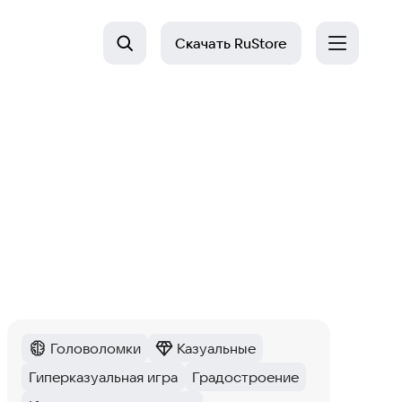
Скачать
RuStore
Головоломки
Казуальные
Категория
:
Категория
:
Гиперказуальная игра
Градостроение
Тег
:
Тег
: