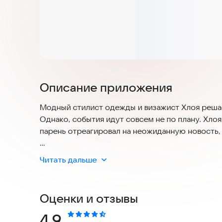
Описание приложения
Модный стилист одежды и визажист Хлоя решае
Однако, события идут совсем не по плану. Хлоя 
парень отреагировал на неожиданную новость, 
Служба поддержки игры:
https://playflock.com
Читать дальше
Подбирай стильные образы одежды людям, вст
внешности станет твоим новым кредо - начни и
Оценки и отзывы
Прими участие в жизни небольшого уютного гор
Рейтинг:
4,9