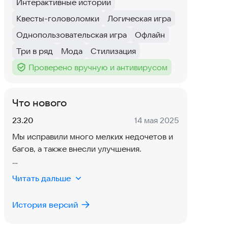
Интерактивные истории
Тег
:
Квесты-головоломки
Логическая игра
Тег
:
Тег
:
Однопользовательская игра
Офлайн
Тег
:
Тег
:
Три в ряд
Мода
Стилизация
Тег
:
Тег
:
Тег
:
Проверено вручную и антивирусом
Тег
:
Что нового
Версия:
Дата:
23.20
14 мая 2025
Мы исправили много мелких недочетов и
багов, а также внесли улучшения.
Пожалуйста, обновите игру до последней
Читать дальше
версии
История версий