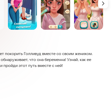
т покорить Голливуд вместе со своим женихом.
обнаруживает, что она беременна! Узнай, как ее
и пройди этот путь вместе с ней!
/#support
речающимся на пути Хлои. Перевоплощение
гру прямо сейчас!
одка, куда Хлоя попадет по дороге. Помоги ей