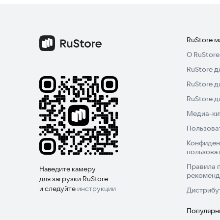
RuStore 
О RuStore
RuStore д
RuStore д
RuStore 
Медиа-кит
Пользова
Конфиден
пользова
Правила 
Наведите камеру
рекоменд
для загрузки RuStore
и следуйте
инструкции
Дистрибу
Популярн