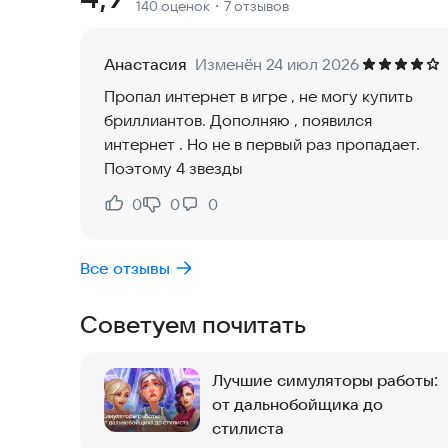
140 оценок
・7 отзывов
принять решение, переезжать или остаться.
Теперь ты еще и дизайнер! Преображение город
Анастасия
Изменён 24 июл 2026
архитектуру города с помощью уникальных инс
Пропал интернет в игре , не могу купить
добавляй еще больше мест притяжения для мес
бриллиантов. Дополняю , появился
интернет . Но не в первый раз пропадает.
Мода и стиль охватят этот город!
Поэтому 4 звезды
ДИЗАЙНЕР ИНТЕРЬЕРА И АРХИТЕКТОР
0
0
0
Нравится:
Не нравится:
Стильная Хлоя использует навыки дизайнера и
улицы. Город расцветает после ее работы.
Все отзывы
ПАРИКМАХЕР
Советуем почитать
Помоги местным жителям преобразиться! Подбир
их возраста, стиля и формы лица.
Лучшие симуляторы работы:
ВИЗАЖИСТ
от дальнобойщика до
Попробуешь себя в роли модного визажиста? В
стилиста
живущим с тобой по соседству. Все будут в вос