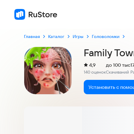
Главная
Каталог
Игры
Головоломки
Family Tow
(
)
4,9
до 100 тыс
1
Рейтинг:
140 оценок
Скачиваний
Р
:
:
Установить с помо
Скриншоты