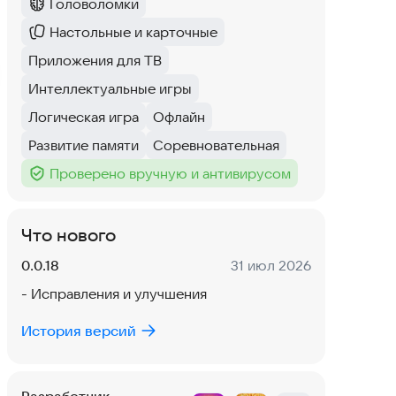
Головоломки
Категория
:
Настольные и карточные
Категория
:
Приложения для ТВ
Тег
:
Интеллектуальные игры
Тег
:
Логическая игра
Офлайн
Тег
:
Тег
:
Развитие памяти
Соревновательная
Тег
:
Тег
:
Проверено вручную и антивирусом
Тег
:
Что нового
Версия:
Дата:
0.0.18
31 июл 2026
- Исправления и улучшения
История версий