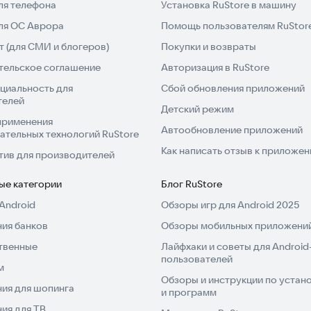
ля телефона
Установка RuStore в машину
для ОС Аврора
Помощь пользователям RuStor
 (для СМИ и блогеров)
Покупки и возвраты
тельское соглашение
Авторизация в RuStore
циальность для
Сбой обновления приложений
телей
Детский режим
применения
Автообновление приложений
ательных технологий RuStore
Как написать отзыв к приложе
тив для производителей
ые категории
Блог RuStore
Android
Обзоры игр для Android 2025
ия банков
Обзоры мобильных приложений
твенные
Лайфхаки и советы для Android
пользователей
м
Обзоры и инструкции по устано
ия для шопинга
и программ
ия для ТВ