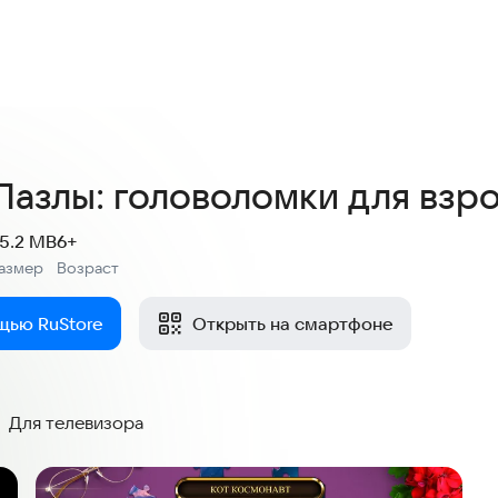
4,5
299 оценок
азлы: головоломки для взрос
5.2 MB
6+
азмер
Возраст
:
щью RuStore
Открыть на смартфоне
Для телевизора