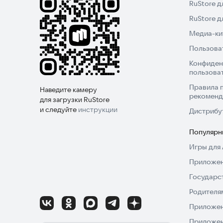
RuStore д
RuStore 
Медиа-кит
Пользова
Конфиден
пользова
Правила 
Наведите камеру
рекоменд
для загрузки RuStore
и следуйте
инструкции
Дистрибу
Популярн
Игры для 
Приложен
Государс
Родителя
Приложен
Приложен