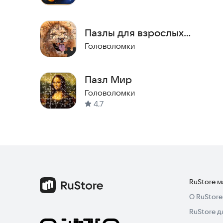
Пазлы для взрослых
офлайн
Головоломки
Пазл Мир
Головоломки
4,7
RuStore 
О RuStore
RuStore д