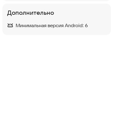
Дополнительно
Минимальная версия Android:
6
Jigsaw Puzzles - Игра-
головоломка
Головоломки
·
Настольные игры