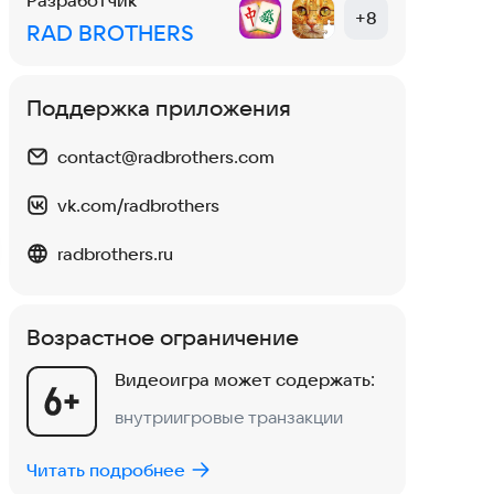
Разработчик
+
8
RAD BROTHERS
Поддержка приложения
contact@radbrothers.com
Елена
17 мар 2026
Жен
Рекламы не просто много - только реклама
Игра 
vk.com/radbrothers
и есть. Авто. ру невозможно
рекл
проигнорировать, 10 минут и ничего не
сожа
radbrothers.ru
меняется. В общем, хрень, удаляю
хочет
Что т
Возрастное ограничение
0
0
0
0
Нравится:
Не нравится:
Нрав
Видеоигра может содержать:
внутриигровые транзакции
Читать подробнее