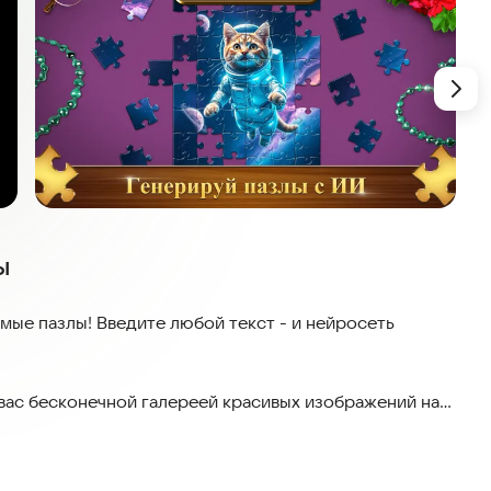
ы
мые пазлы! Введите любой текст - и нейросеть
вас бесконечной галереей красивых изображений на
 для детей, так и для взрослых, в этой игре вы
 картинку от 6 до 1200 элементов! Чтобы собрать
можете получить подсказку, включить пример и