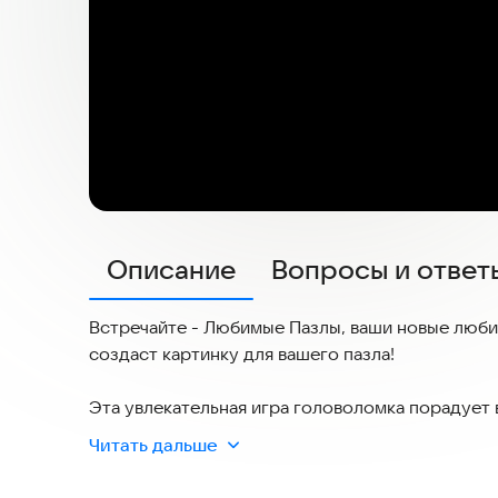
Описание
Вопросы и ответ
Встречайте - Любимые Пазлы, ваши новые люби
создаст картинку для вашего пазла!
Эта увлекательная игра головоломка порадует 
любой вкус! Любимые Пазлы будут интересны как
Читать дальше
сможете отрегулировать сложность и разделить
пазлы было еще приятнее и проще - вы всегда 