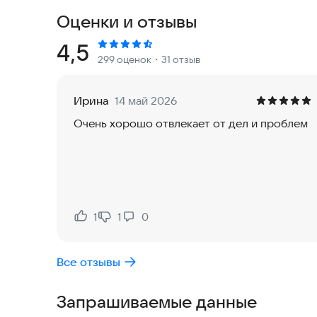
отобразить сетку! Любите сложности? Тогда в
Оценки и отзывы
разбросанных по полю частей! А ещё вы можете
фото! Соревнуйтесь с другими игроками, соби
Рейтинг:
4,5
299 оценок
・31 отзыв
Малахит! Любимые Пазлы ждут вас!
Особенности игры:
Ирина
14 май 2026
Очень хорошо отвлекает от дел и проблем
- Генерируйте пазлы с помощью нейросети
- Создавайте пазлы из своих фото и изображен
- Бесплатные Сезонные подборки пазлов кругл
- Участвуйте в Еженедельных Турнирах с приза
- Сложность от 6 до 1200 элементов с вращени
- 186 категорий: пазлы с собаками, пазлы с гор
1
1
0
Нравится:
Не нравится:
видами, пазлы с машинами, пазлы с природой, 
- VIP-поиск по базе красивых онлайн головоло
Все отзывы
- Класическая игра и Реалистичный режим сбор
- Настраиваемый интерфейс и цвет фона
Запрашиваемые данные
- Таблица лидеров и достижения