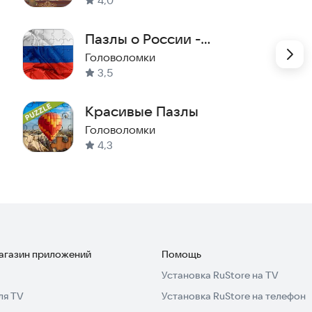
4,0
Пазлы о России -
головоломка игра без
Головоломки
3,5
интернета
Красивые Пазлы
Головоломки
4,3
магазин приложений
Помощь
Установка RuStore на TV
ля TV
Установка RuStore на телефон