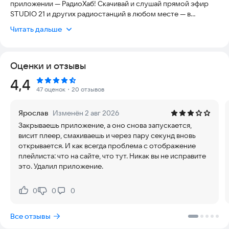
приложении — РадиоХаб! Скачивай и слушай прямой эфир
STUDIO 21 и других радиостанций в любом месте — в
фоновом режиме.
Читать дальше
• Новое приложение — новый интерфейс и еще лучше звук.
• Бесплатное приложение без дополнительной рекламы.
Оценки и отзывы
• Выбирай музыку под свое настроение из дополнительных
потоков других радиостанций страны.
Рейтинг:
4,4
47 оценок
・20 отзывов
SOUND OF NOW
Ярослав
Изменён 2 авг 2026
Закрываешь приложение, а оно снова запускается,
висит плеер, смахиваешь и через пару секунд вновь
открывается. И как всегда проблема с отображение
плейлиста: что на сайте, что тут. Никак вы не исправите
это. Удалил приложение.
0
0
0
Нравится:
Не нравится:
Все отзывы