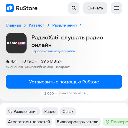
Скачать
Главная
Каталог
Развлечения
РадиоХаб: слушать радио
онлайн
Европейская медиагруппа
(
)
4,4
10 тыс +
39.5 MB
12+
Рейтинг:
47 оценок
Скачиваний
Размер
Возраст
:
:
:
Установить с помощью RuStore
скачали за месяц
12 000 +
Развлечения
Радио
Связь
Категория
:
Тег
:
Тег
:
Агрегаторы новостей
Видеопроигрыватели
Провере
Тег
:
Тег
:
Тег
: