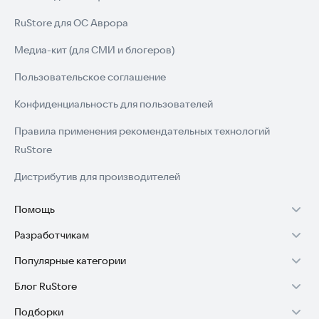
RuStore для ОС Аврора
Медиа-кит (для СМИ и блогеров)
Пользовательское соглашение
Конфиденциальность для пользователей
Правила применения рекомендательных технологий
RuStore
Дистрибутив для производителей
Помощь
Разработчикам
Установка RuStore на TV
Популярные категории
Зарабатывать с RuStore
Установка RuStore на телефон
Блог RuStore
Игры для Android
Стать разработчиком
Установка RuStore в машину
Подборки
Обзоры игр для Android 2025
Приложения банков
Доступ к RuStore Консоль