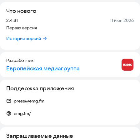
Что нового
Версия:
Дата:
2.4.31
11 июн 2026
Первая версия
История версий
Разработчик
Европейская медиагруппа
Поддержка приложения
press@emg.fm
emg.fm/
Запрашиваемые данные