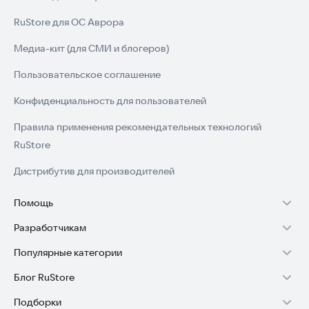
RuStore для ОС Аврора
Медиа-кит (для СМИ и блогеров)
Пользовательское соглашение
Конфиденциальность для пользователей
Правила применения рекомендательных технологий
RuStore
Дистрибутив для производителей
Помощь
Разработчикам
Установка RuStore на TV
Популярные категории
Зарабатывать с RuStore
Установка RuStore на телефон
Блог RuStore
Игры для Android
Стать разработчиком
Установка RuStore в машину
Подборки
Обзоры игр для Android 2025
Приложения банков
Доступ к RuStore Консоль