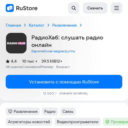
Скачать
Главная
Каталог
Развлечения
РадиоХаб: слушать радио
онлайн
Европейская медиагруппа
(
)
4,4
10 тыс +
39.5 MB
12+
Рейтинг:
48 оценок
Скачиваний
Размер
Возраст
:
:
:
Установить с помощью RuStore
скачали за месяц
12 000 +
Развлечения
Радио
Связь
Категория
:
Тег
:
Тег
:
Агрегаторы новостей
Видеопроигрыватели
Провере
Тег
:
Тег
:
Тег
: