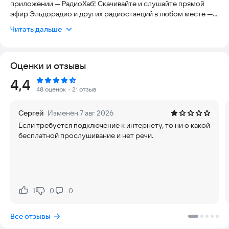
приложении — РадиоХаб! Скачивайте и слушайте прямой
эфир Эльдорадио и других радиостанций в любом месте — в
фоновом режиме.
Читать дальше
• Новое приложение — новый интерфейс и еще лучше звук.
• Бесплатное приложение без дополнительной рекламы.
Оценки и отзывы
• Выбирайте музыку под свое настроение из
дополнительных потоков других радиостанций страны.
Рейтинг:
4,4
48 оценок
・21 отзыв
Музыка, проверенная временем
Сергей
Изменён 7 авг 2026
Если требуется подключение к интернету, то ни о какой
бесплатной прослушивание и нет речи.
1
0
0
Нравится:
Не нравится:
Все отзывы