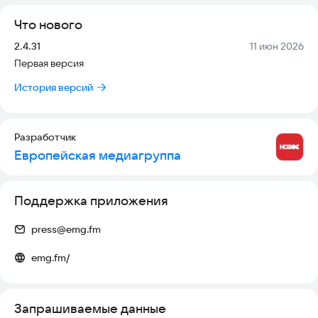
Что нового
Версия:
Дата:
2.4.31
11 июн 2026
Первая версия
История версий
Разработчик
Европейская медиагруппа
Поддержка приложения
press@emg.fm
emg.fm/
Запрашиваемые данные