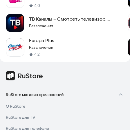
4,0
ТВ Каналы – Смотреть телевизор,
цифровое тв онлайн
Развлечения
Europa Plus
Развлечения
4,2
RuStore магазин приложений
О RuStore
RuStore для TV
RuStore для телефона