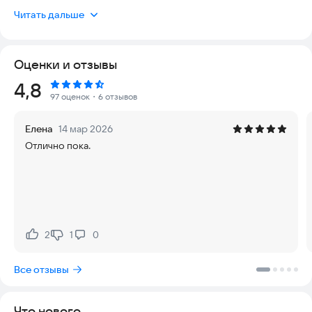
камина или в тени дуба под шум величественного водопада.
Читать дальше
Фея станет вашим проводником в этом волшебном мире,
полном загадок и древних тайн.
Оценки и отзывы
Пасьянс Волшебная страна - классический солитер в новом
ярком обрамлении. Простые правила этой карточной игры
Рейтинг:
4,8
помогут быстро освоиться в ней новичкам, а различные
97 оценок
・6 отзывов
испытания в ходе игры могут бросить вызов самым опытным
игрокам. Но не бойтесь: фея подскажет вам, какие
Елена
14 мар 2026
магические усиления помогут выпутаться из самой сложной
Отлично пока.
ситуации.
Чем же примечательна игра?
- Сотни увлекательных раскладов
- Живописные и таинственные места волшебного мира
- Различные игровые испытания
- Уютная теплая атмосфера игры-путешествия
2
1
0
Нравится:
Не нравится:
- Играйте офлайн ( без wifi )
Все отзывы
Эта великолепная карточная игра отлично подойдет всем.
Надеемся, что вам понравится проводить время в Пасьянсе
Волшебная страна. Качайте скорее на ваш телефон или
Что нового