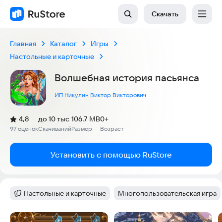
Скачать
Главная
Каталог
Игры
Настольные и карточные
Волшебная история пасьянса
ИП Никулин Виктор Викторович
(
)
4,8
до 10 тыс
106.7 MB
0+
Рейтинг:
97 оценок
Скачиваний
Размер
Возраст
:
:
:
Установить с помощью RuStore
Настольные и карточные
Многопользовательская игра
Категория
:
Тег
:
Скриншоты