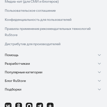
Медиа-кит (для СМИ и блогеров)
Пользовательское соглашение
Конфиденциальность для пользователей
Правила применения рекомендательных технологий
RuStore
Дистрибутив для производителей
Помощь
Разработчикам
Установка RuStore на TV
Популярные категории
Зарабатывать с RuStore
Установка RuStore на телефон
Блог RuStore
Игры для Android
Стать разработчиком
Установка RuStore в машину
Подборки
Обзоры игр для Android 2025
Приложения банков
Доступ к RuStore Консоль
Помощь пользователям RuStore
Игровой набор
Обзоры мобильных приложений 2025
Государственные
RuStore SDK (документация)
Покупки и возвраты