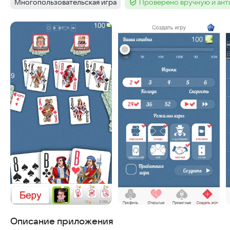
Многопользовательская игра
Проверено вручную и ан
Тег
:
Тег
:
Скриншоты
Описание приложения