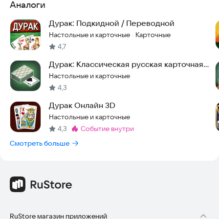
Аналоги
Дурак: Подкидной / Переводной
Настольные и карточные
Карточные
·
4,7
Дурак: Классическая русская карточная
игра
Настольные и карточные
4,3
Дурак Онлайн 3D
Настольные и карточные
4,3
событие внутри
Метка
:
Смотреть больше
RuStore магазин приложений