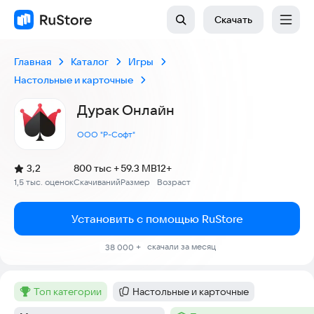
Скачать
Главная
Каталог
Игры
Настольные и карточные
Дурак Онлайн
ООО "Р-Софт"
(
)
3,2
800 тыс +
59.3 MB
12+
Рейтинг:
1,5 тыс. оценок
Скачиваний
Размер
Возраст
:
:
:
Установить с помощью RuStore
скачали за месяц
38 000 +
топ категории
Настольные и карточные
Метка
:
Категория
: