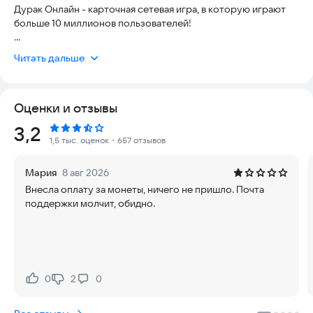
Дурак Онлайн - карточная сетевая игра, в которую играют
больше 10 миллионов пользователей!
• Удобный интерфейс с поддержкой поворота устройства.
Читать дальше
• Игра только по сети с живыми людьми, от 2 до 6 игроков.
• Размер колоды 24, 36 или 52 карты.
• Классические правила: "подкидной дурак" или "переводной
Оценки и отзывы
дурак".
• Режим "подкидывают соседи" или "подкидывают все".
Рейтинг:
3,2
• Возможность подкидывать больше одной карты за раз.
1,5 тыс. оценок
・657 отзывов
• Друзья, чаты, подарки, доска достижений.
• Приватные игры с паролем.
Мария
8 авг 2026
• Возможность повторить игру с теми же игроками.
Внесла оплату за монеты, ничего не пришло. Почта
• Возможность отменить случайный бросок карты.
поддержки молчит, обидно.
• Привязка учетной записи к VK аккаунту.
• Ничья
Гибкий выбор режима игры
Сочетая выбор различных настроек, Вы можете сыграть в
0
2
0
Нравится:
Не нравится:
один из множества режимов игры. Вам доступны:
1. Настройка количества игроков. Доступны игры по сети из