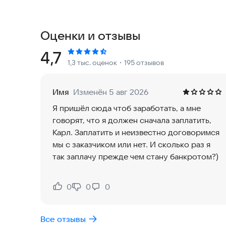
Вы ищете работу или подработку? Вы профи фри
свободные рабочие руки? Вас интересует работ
занятостью еще никогда не был таким простым.
Оценки и отзывы
Зарегистрируйтесь в приложении, заполните ан
Рейтинг:
4,7
1,3 тыс. оценок
・195 отзывов
объявление и принимать заявки. Вы можете зак
🔹 помощь в бизнесе или в быту (личный помощ
🔹 помощь с детьми и домом (ассистент, клинер,
Имя
Изменён 5 авг 2026
🔹 фриланс и удаленная работа (IT копирайтер,
Я пришёл сюда чтоб заработать, а мне
🔹 индустрия красоты (мастер маникюра, визаж
говорят, что я должен сначала заплатить,
🔹 ремонт и строительство (клининг, плиточник
Карл. Заплатить и неизвестно договоримся
🔹 переезд
мы с заказчиком или нет. И сколько раз я
🔹 клининг
так заплачу прежде чем стану банкротом?)
и многое другое
ЗАКАЗЧИКАМ
0
0
0
Нравится:
Не нравится:
В приложении удобный поиск. Ищите мастеров 
🔸 По отрасли: репетитор, няня, консультант, с
Все отзывы
видеооператор