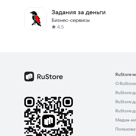
Задания за деньги
Бизнес-сервисы
4,5
RuStore 
О RuStore
RuStore д
RuStore д
RuStore 
Медиа-кит
Пользова