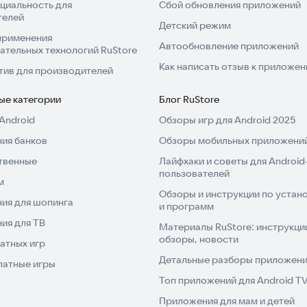
циальность для
Сбой обновления приложений
телей
Детский режим
применения
Автообновление приложений
ательных технологий RuStore
Как написать отзыв к приложе
тив для производителей
ые категории
Блог RuStore
Android
Обзоры игр для Android 2025
ия банков
Обзоры мобильных приложений
твенные
Лайфхаки и советы для Android
пользователей
м
Обзоры и инструкции по устано
ия для шопинга
и программ
ия для ТВ
Материалы RuStore: инструкци
обзоры, новости
атных игр
Детальные разборы приложений
латные игры
Топ приложений для Android T
Приложения для мам и детей