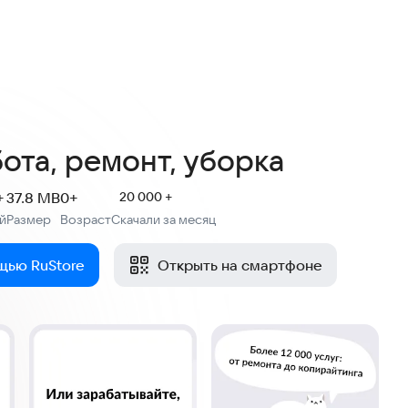
4,7
1,3 тыс. оценок
ота, ремонт, уборка
+
37.8 MB
0+
20 000 +
й
Размер
Возраст
Скачали за месяц
:
:
щью RuStore
Открыть на смартфоне