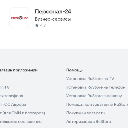
Персонал-24
Бизнес-сервисы
4,7
магазин приложений
Помощь
Установка RuStore на TV
ля TV
Установка RuStore на телефон
ля телефона
Установка RuStore в машину
для ОС Аврора
Помощь пользователям RuStor
 (для СМИ и блогеров)
Покупки и возвраты
тельское соглашение
Авторизация в RuStore