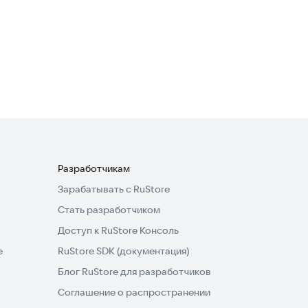
Профи.ру — услуги и
мастера
Объявления и услуги
·
Образование
4,8
Разработчикам
Зарабатывать с RuStore
Стать разработчиком
Доступ к RuStore Консоль
e
RuStore SDK (документация)
Блог RuStore для разработчиков
Соглашение о распространении