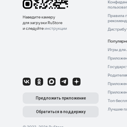
Конфиден
пользова
Правила 
Наведите камеру
рекоменд
для загрузки RuStore
и следуйте
инструкции
Дистрибу
Популярн
Игры для 
Приложен
Государс
Родителя
Приложен
Приложен
Предложить приложение
Топ беспл
Лучшие п
Обратиться в поддержку