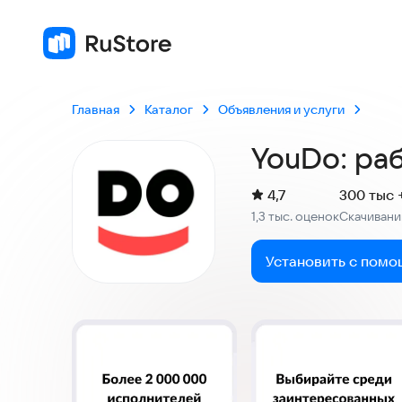
Главная
Каталог
Объявления и услуги
YouDo: раб
(
)
4,7
300 тыс 
Рейтинг:
1,3 тыс. оценок
Скачивани
:
Установить с помо
Скриншоты