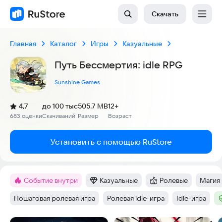
Скачать
Главная
Каталог
Игры
Казуальные
Путь Бессмертия: idle RPG
Sunshine Games
(
)
4,7
до 100 тыс
505.7 MB
12+
Рейтинг:
683 оценки
Скачиваний
Размер
Возраст
:
:
:
Установить с помощью RuStore
Событие внутри
Казуальные
Ролевые
Магия
Метка
:
Категория
:
Категория
:
Тег
:
Пошаговая ролевая игра
Ролевая idle-игра
Idle-игра
Тег
:
Тег
:
Тег
:
Т