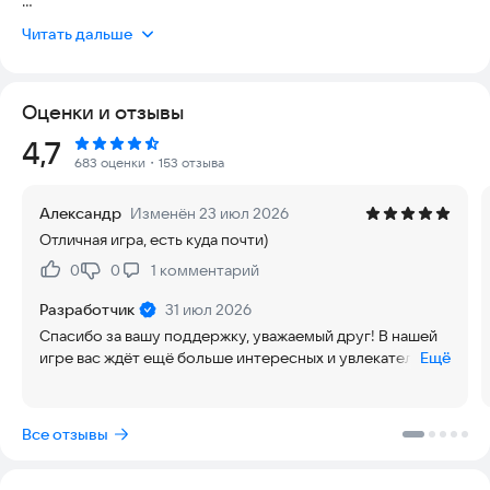
Открывайте сундуки, закаляйте оружие, усиливайте
Читать дальше
экипировку, проходите испытания и знакомьтесь с другими
бессмертными, чтобы шаг за шагом продвигаться по
бесконечному пути становления.
Оценки и отзывы
Это не просто РПГ — это симулятор культивации с
Рейтинг:
4,7
элементами Idle и кликера, где вас ждёт бесконечная
683 оценки
・153 отзыва
прокачка, автоматический бой и награды даже в АФК.
Александр
Изменён 23 июл 2026
Здесь вы ощутите восторг от бесконечного открытия
Отличная игра, есть куда почти)
сундуков и погрузитесь в неповторимую атмосферу мира
Сянся.
0
0
1
комментарий
Нравится:
Не нравится:
Милые друзья-бессмертные, вы можете заранее найти нашу
Разработчик
31 июл 2026
игру «Путь Бессмертия: Idle RPG» в VK и TG, чтобы первыми
Спасибо за вашу поддержку, уважаемый друг! В нашей
получать все свежие новости и информацию!
игре вас ждёт ещё больше интересных и увлекательных
Ещё
режимов. Надеемся, вы получите максимум
В игре представлено множество видов снаряжения и
удовольствия от игры и своего пути
разнообразных механик: повышая уровень сундуков, вы
совершенствования.
Все отзывы
создаёте всё более редкие и ценные артефакты.
Приручайте милых духов-зверей, получайте