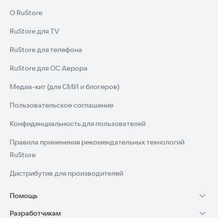
О RuStore
RuStore для TV
RuStore для телефона
RuStore для ОС Аврора
Медиа-кит (для СМИ и блогеров)
Пользовательское соглашение
Конфиденциальность для пользователей
Правила применения рекомендательных технологий
RuStore
Дистрибутив для производителей
Помощь
Разработчикам
Установка RuStore на TV