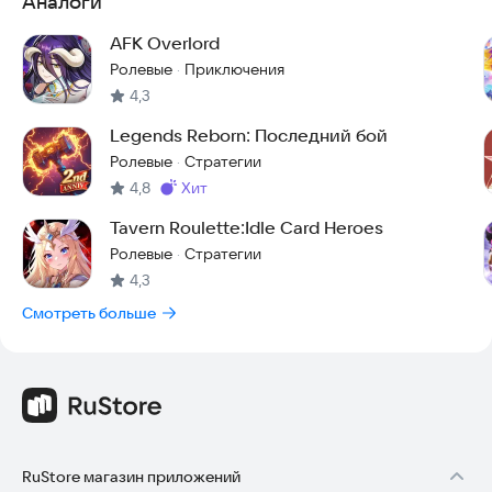
Аналоги
AFK Overlord
Ролевые
Приключения
·
4,3
Legends Reborn: Последний бой
Ролевые
Стратегии
·
4,8
хит
Метка
:
Tavern Roulette:Idle Card Heroes
Ролевые
Стратегии
·
4,3
Смотреть больше
RuStore магазин приложений