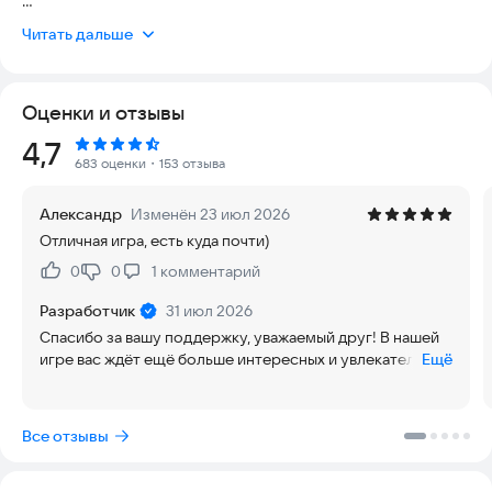
Открывайте сундуки, закаляйте оружие, усиливайте
Читать дальше
экипировку, проходите испытания и знакомьтесь с другими
бессмертными, чтобы шаг за шагом продвигаться по
бесконечному пути становления.
Оценки и отзывы
Это не просто РПГ — это симулятор культивации с
Рейтинг:
4,7
элементами Idle и кликера, где вас ждёт бесконечная
683 оценки
・153 отзыва
прокачка, автоматический бой и награды даже в АФК.
Александр
Изменён 23 июл 2026
Здесь вы ощутите восторг от бесконечного открытия
Отличная игра, есть куда почти)
сундуков и погрузитесь в неповторимую атмосферу мира
Сянся.
0
0
1
комментарий
Нравится:
Не нравится:
Милые друзья-бессмертные, вы можете заранее найти нашу
Разработчик
31 июл 2026
игру «Путь Бессмертия: Idle RPG» в VK и TG, чтобы первыми
Спасибо за вашу поддержку, уважаемый друг! В нашей
получать все свежие новости и информацию!
игре вас ждёт ещё больше интересных и увлекательных
Ещё
режимов. Надеемся, вы получите максимум
В игре представлено множество видов снаряжения и
удовольствия от игры и своего пути
разнообразных механик: повышая уровень сундуков, вы
совершенствования.
Все отзывы
создаёте всё более редкие и ценные артефакты.
Приручайте милых духов-зверей, получайте