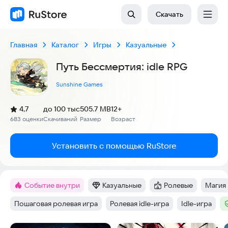
Скачать
Главная
Каталог
Игры
Казуальные
Путь Бессмертия: idle RPG
Sunshine Games
(
)
4,7
до 100 тыс
505.7 MB
12+
Рейтинг:
683 оценки
Скачиваний
Размер
Возраст
:
:
:
Установить с помощью RuStore
Событие внутри
Казуальные
Ролевые
Магия
Метка
:
Категория
:
Категория
:
Тег
:
Пошаговая ролевая игра
Ролевая idle-игра
Idle-игра
Тег
:
Тег
:
Тег
:
Т