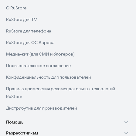
О RuStore
RuStore для TV
RuStore для телефона
RuStore для ОС Аврора
Медиа-кит (для СМИ и блогеров)
Пользовательское соглашение
Конфиденциальность для пользователей
Правила применения рекомендательных технологий
RuStore
Дистрибутив для производителей
Помощь
Разработчикам
Установка RuStore на TV