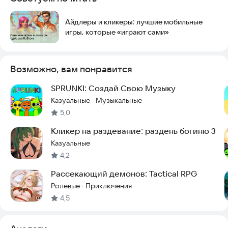
Айдлеры и кликеры: лучшие мобильные
игры, которые «играют сами»
Возможно, вам понравится
SPRUNKI: Создай Свою Музыку
Казуальные
Музыкальные
·
5,0
Кликер на раздевание: раздень богиню 3
Казуальные
4,2
Рассекающий демонов: Tactical RPG
Ролевые
Приключения
·
4,5