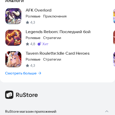
Аналоги
AFK Overlord
Ролевые
Приключения
·
4,3
Legends Reborn: Последний бой
Ролевые
Стратегии
·
4,8
хит
Метка
:
Tavern Roulette:Idle Card Heroes
Ролевые
Стратегии
·
4,3
Смотреть больше
RuStore магазин приложений