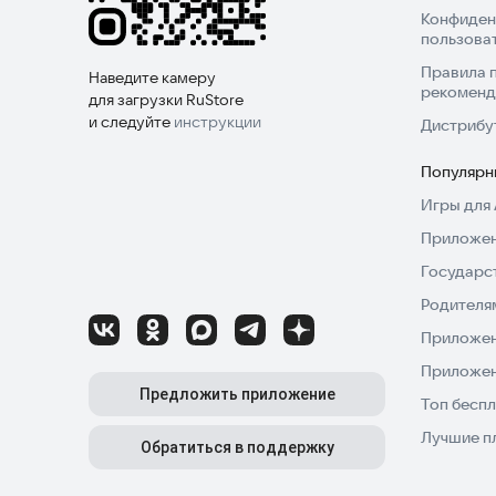
Конфиден
пользова
Правила 
Наведите камеру
рекоменд
для загрузки RuStore
и следуйте
инструкции
Дистрибу
Популярн
Игры для 
Приложен
Государс
Родителя
Приложен
Приложен
Предложить приложение
Топ беспл
Лучшие п
Обратиться в поддержку