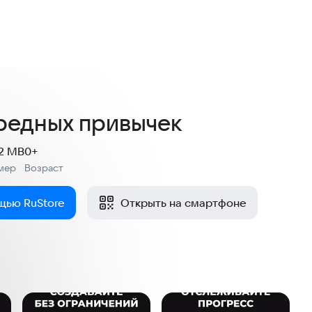
4,2
19 оценок
вредных привычек
.2 MB
0+
мер
Возраст
:
щью RuStore
Открыть на смартфоне