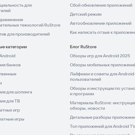
циальность для
Сбой обновления приложений
телей
Детский режим
применения
Автообновление приложений
ательных технологий RuStore
Как написать отзыв к приложе
тив для производителей
ые категории
Блог RuStore
Android
Обзоры игр для Android 2025
ия банков
Обзоры мобильных приложений
твенные
Лайфхаки и советы для Android
пользователей
м
Обзоры и инструкции по устано
ия для шопинга
и программ
ия для ТВ
Материалы RuStore: инструкци
обзоры, новости
атных игр
Детальные разборы приложений
латные игры
Топ приложений для Android T