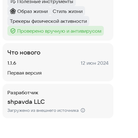
Полезные инструменты
Категория
:
Образ жизни
Стиль жизни
Категория
:
Тег
:
Трекеры физической активности
Тег
:
Проверено вручную и антивирусом
Тег
:
Что нового
Версия:
Дата:
1.1.6
12 июн 2024
Первая версия
Разработчик
shpavda LLC
Загружено из внешнего источника