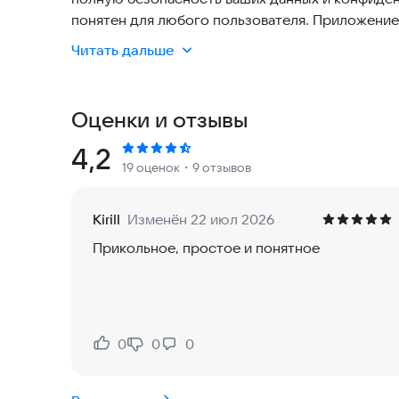
понятен для любого пользователя. Приложение 
актуально для современных смартфонов, помог
Читать дальше
Это не просто трекер привычек, а ваш верный 
сможете вести подробную историю, добавляя з
Оценки и отзывы
и возможных рецидивах. Система также показы
прогресс. Инструмент постоянно предлагает н
Рейтинг:
4,2
19 оценок
・9 отзывов
процесс отказа от вредных привычек.
Пора взять ситуацию в свои руки и остановить
Kirill
Изменён 22 июл 2026
счастливой жизнью.
Прикольное, простое и понятное
Основные возможности:
- Идеально подходит для ежедневного использ
0
0
0
Нравится:
Не нравится:
- Универсальность: работает с любыми зависим
компьютерные игры.