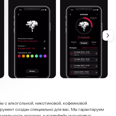
ы с алкогольной, никотиновой, кофеиновой
румент создан специально для вас. Мы гарантируем
циальность истории, а интерфейс интуитивно