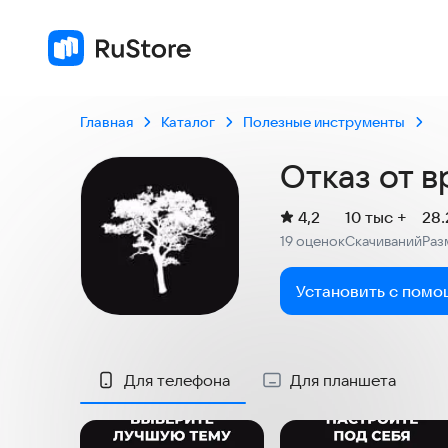
Главная
Каталог
Полезные инструменты
Отказ от 
(
)
4,2
10 тыс +
28
Рейтинг:
19 оценок
Скачиваний
Раз
:
:
Установить с помо
Скриншоты
Для телефона
Для планшета