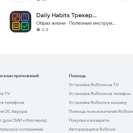
ти к отказу от плохих привычек.
Daily Habits Трекер
 для вашего удобства.
привычек и ежедневных
Образ жизни
·
Полезные инструменты
4,8
действий
ние доступным для людей по всему миру.
остоту навигации.
ы верим в доступность и равенство в
магазин приложений
Помощь
плохими привычками. С Bad Habit Break здоровое
Установка RuStore на TV
ложение прямо сейчас и начните свой путь к
ля TV
Установка RuStore на телефон
ля телефона
Установка RuStore в машину
для ОС Аврора
Помощь пользователям RuStor
 (для СМИ и блогеров)
Покупки и возвраты
тельское соглашение
Авторизация в RuStore