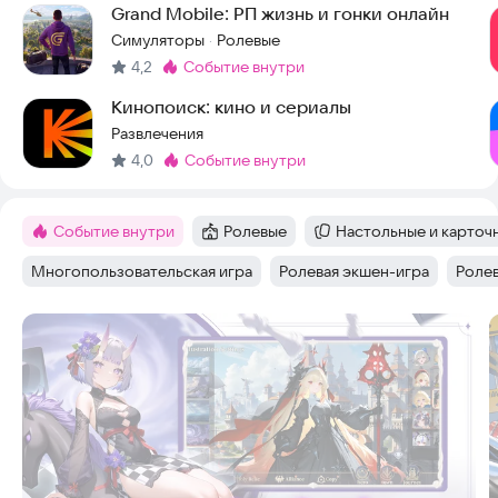
Grand Mobile: РП жизнь и гонки онлайн
Симуляторы
Ролевые
·
4,2
событие внутри
Метка
:
Кинопоиск: кино и сериалы
Развлечения
4,0
событие внутри
Метка
:
Событие внутри
Ролевые
Настольные и карточ
Метка
:
Категория
:
Категория
:
Многопользовательская игра
Ролевая экшен-игра
Ролев
Тег
:
Тег
:
Тег
:
Скриншоты