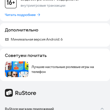
используйте связи между героинями и слабости
внутриигровые транзакции
противника. Здесь нет шаблонно сильных составов — есть
лишь доведённая до совершенства стратегия. В каждом бою
Читать подробнее
вы сможете в полной мере насладиться радостью
Дополнительно
Минимальная версия Android:
6
Советуем почитать
Лучшие настольные ролевые игры на
телефон
RuStore магазин приложений