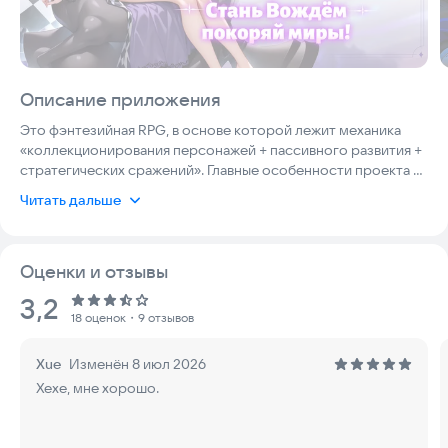
Описание приложения
Это фэнтезийная RPG, в основе которой лежит механика
«коллекционирования персонажей + пассивного развития +
стратегических сражений». Главные особенности проекта —
высококачественная графика и расслабляющий игровой
Читать дальше
процесс, рассчитанный на длительное прохождение. Для
каждой героини разработаны уникальный характер и
персональные сюжетные линии, что усиливает атмосферу
Оценки и отзывы
коллекционирования и погружения. Контентная часть
включает разнообразные PvE- и PvP-режимы, а также
Рейтинг:
3,2
дополнена системами альбома, уровня симпатии и
18 оценок
・9 отзывов
коллекционных целей, создавая основу для социального
взаимодействия и долгосрочного прогресса.
Xue
Изменён 8 июл 2026
Хехе, мне хорошо.
👑 Сотни карточек красавиц: сочетание внешности и боевой
мощи
В игре представлены сотни аниме-героинь в самых разных