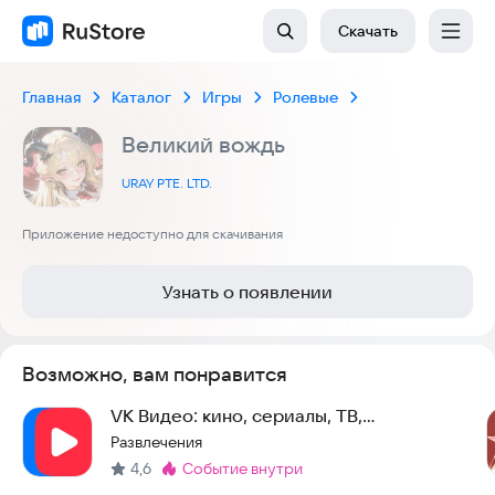
Скачать
Главная
Каталог
Игры
Ролевые
Великий вождь
URAY PTE. LTD.
Приложение недоступно для скачивания
Узнать о появлении
Возможно, вам понравится
VK Видео: кино, сериалы, ТВ,
мультфильмы и клипы
Развлечения
4,6
событие внутри
Метка
: