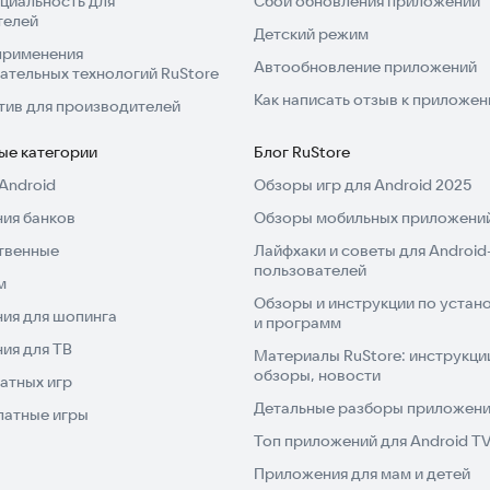
циальность для
Сбой обновления приложений
телей
Детский режим
применения
Автообновление приложений
ательных технологий RuStore
Как написать отзыв к приложе
тив для производителей
ые категории
Блог RuStore
Android
Обзоры игр для Android 2025
ия банков
Обзоры мобильных приложений
твенные
Лайфхаки и советы для Android
пользователей
м
Обзоры и инструкции по устано
ия для шопинга
и программ
ия для ТВ
Материалы RuStore: инструкци
обзоры, новости
атных игр
Детальные разборы приложений
латные игры
Топ приложений для Android T
Приложения для мам и детей