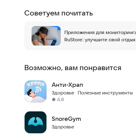
Кто вы — сотрясатель пространства или сопун?
Советуем почитать
мурлыкаете, подобно котенку? Узнайте правду 
Попробуйте SnoreLab прямо сейчас, чтобы узнат
Приложения для мониторинга 
RuStore: улучшите свой отдых
Возможно, вам понравится
Анти-Храп
Здоровье
·
Полезные инструменты
4,8
SnoreGym
Здоровье