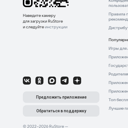
Конфиден
пользова
Правила 
Наведите камеру
рекоменд
для загрузки RuStore
и следуйте
инструкции
Дистрибу
Популярн
Игры для 
Приложен
Государс
Родителя
Приложен
Приложен
Предложить приложение
Топ беспл
Лучшие п
Обратиться в поддержку
© 2022–2026 RuStore —