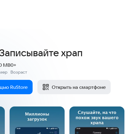
4,0
22 оценки
 Записывайте храп
.0 MB
0+
змер
Возраст
:
щью RuStore
Открыть на смартфоне