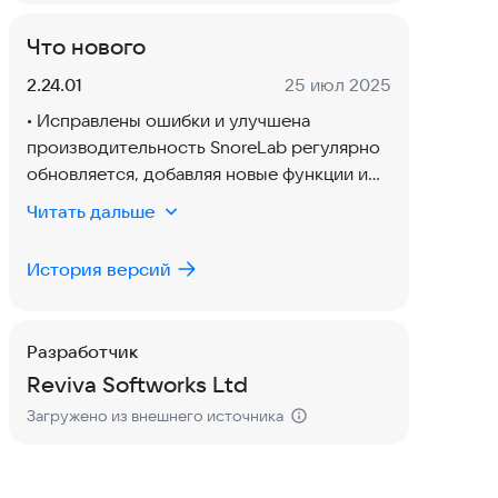
Что нового
Версия:
Дата:
2.24.01
25 июл 2025
• Исправлены ошибки и улучшена
производительность SnoreLab регулярно
обновляется, добавляя новые функции и
устраняя неполадки. Если у вас есть
Читать дальше
какие-либо идеи по приложению или
возникнут какие-либо проблемы,
История версий
пожалуйста, свяжитесь с нами по
электронной почте
android@snorelab.com
Разработчик
Reviva Softworks Ltd
Загружено из внешнего источника