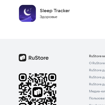
Sleep Tracker
Здоровье
RuStore 
О RuStore
RuStore д
RuStore д
RuStore 
Медиа-кит
Пользова