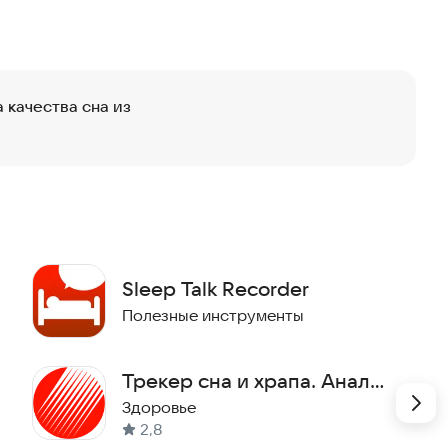
 Циркуляционная пила или свистун? Или вы просто
с помощью SnoreLab! Какова ваша оценка храпа?
ь, как вы храпите, и найти способ улучшить свой сон.
качества сна из
Sleep Talk Recorder
Полезные инструменты
Трекер сна и храпа. Анализ
сна
Здоровье
2,8