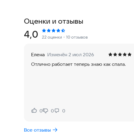
запустите SnoreLab рядом с постелью, пока вы
Это актуальный инструмент для тех, кто хочет 
врачу на первом этапе.
Оценки и отзывы
Приложение SnoreLab уже осуществило монито
Рейтинг:
4,0
22 оценки
・10 отзывов
миллионам людей лучше понять или даже устра
надежность и эффективность в реальной жизни
Елена
Изменён 2 июл 2026
Приложение очень удобно в использовании: про
Отлично работает теперь знаю как спала.
спите. Утром вы узнаете свою оценку храпа, ко
прослушать некоторые моменты!
SnoreLab позволяет регистрировать и отслежи
храпа, чтобы вы могли видеть, как они влияют 
подобрать подходящее решение.
0
0
0
Нравится:
Не нравится:
SnoreLab получает одобрение врачей, стомато
полезно в медицинских консультациях при иссле
Все отзывы