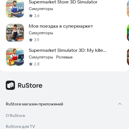
забудьте о мерах безопасности, чтобы защитить свой
Supermarket Store 3D Simulator
магазин от потенциальных краж, особенно на кассе.
Симуляторы
3,6
Начните свою историю супермаркета в этой игре-
симуляторе, пройдите через рынок и станьте менеджером
Моя поездка в супермаркет
магазина в этой увлекательной продуктовой игре.
Симуляторы
Контактный адрес электронной почты:
840687639@qq.com
3,9
Supermarket Simulator 3D: My Idle
SuperMarket Sim
Симуляторы
Ролевые
·
2,8
RuStore магазин приложений
О RuStore
RuStore для TV