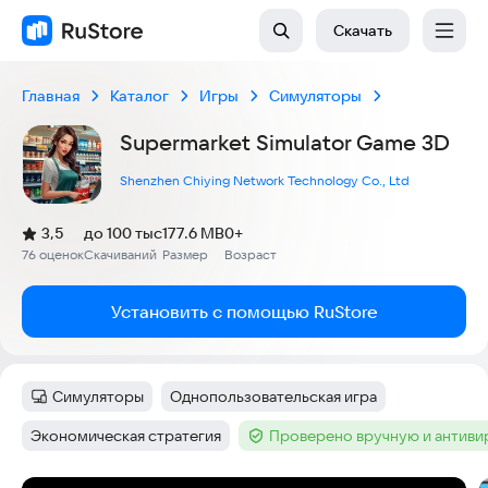
Скачать
Главная
Каталог
Игры
Симуляторы
Supermarket Simulator Game 3D
Shenzhen Chiying Network Technology Co., Ltd
(
)
3,5
до 100 тыс
177.6 MB
0+
Рейтинг:
76 оценок
Скачиваний
Размер
Возраст
:
:
:
Установить с помощью RuStore
Симуляторы
Однопользовательская игра
Категория
:
Тег
:
Экономическая стратегия
Проверено вручную и антив
Тег
:
Тег
: