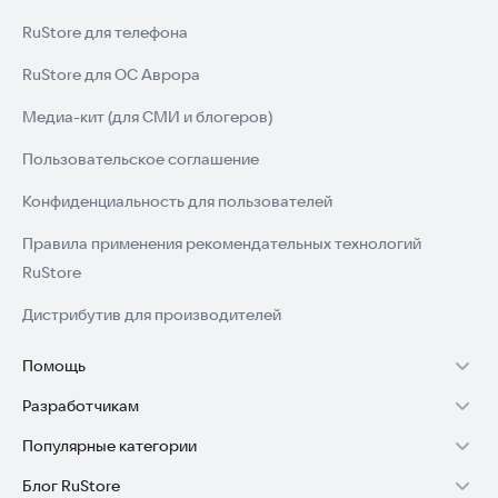
RuStore для телефона
RuStore для ОС Аврора
Медиа-кит (для СМИ и блогеров)
Пользовательское соглашение
Конфиденциальность для пользователей
Правила применения рекомендательных технологий
RuStore
Дистрибутив для производителей
Помощь
Разработчикам
Установка RuStore на TV
Популярные категории
Зарабатывать с RuStore
Установка RuStore на телефон
Блог RuStore
Игры для Android
Стать разработчиком
Установка RuStore в машину