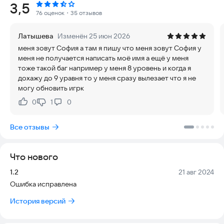
Рейтинг:
3,5
торгового центра в этой продуктовой игре. Наслаждайтесь
76 оценок
・35 отзывов
управлением своим супермаркетом, оставаясь финансово
устойчивыми, и стремитесь к успеху в этом реалистичном
Латышева
Изменён 25 июн 2026
симуляторе розничного рынка.
меня зовут София а там я пишу что меня зовут София у
меня не получается написать моё имя а ещё у меня
💥КЛЮЧЕВЫЕ ОСОБЕННОСТИ 💥
тоже такой баг например у меня 8 уровень и когда я
🍊Ремонт и улучшения: В истории симулятора супермаркета
дохажу до 9 уравня то у меня сразу вылезает что я не
в торговом центре управляйте ремонтом, как покраска
могу обновить игрк
стен, украшение магазинов и установка нового освещения в
3D-игре.
0
1
0
Нравится:
Не нравится:
🍉Захватывающий симулятор супермаркета: Встаньте на
Все отзывы
место менеджера супермаркета в этом высоко
захватывающем 3D-симуляторе управления.
Что нового
🍇Управление инвентарем: Будьте кассиром супермаркета и
следите за своим инвентарем, чтобы ваш магазин всегда был
Версия:
Дата:
1.2
21 авг 2024
укомплектован товарами. Размещайте заказы,
Ошибка исправлена
устанавливайте цены, украшайте магазины и следите за
рыночными трендами, чтобы привлекать покупателей. В
История версий
режиме от первого лица вы будете управлять
супермаркетом в этой игре, не требующей подключения к