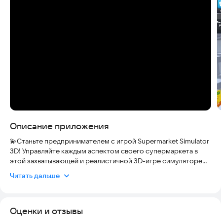
Скриншоты
Описание приложения
💫Станьте предпринимателем с игрой Supermarket Simulator
3D! Управляйте каждым аспектом своего супермаркета в
этой захватывающей и реалистичной 3D-игре симуляторе
магазина.
Читать дальше
В этом погружающем 3D-симуляторе вы будете управлять
каждым аспектом своего супермаркета. От пополнения
Оценки и отзывы
полок до обработки транзакций — вы испытаете
детализированную и интерактивную среду шумного