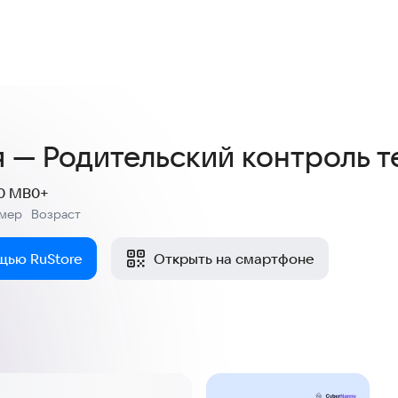
4,0
93 оценки
 — Родительский контроль т
.0 MB
0+
змер
Возраст
:
щью RuStore
Открыть на смартфоне