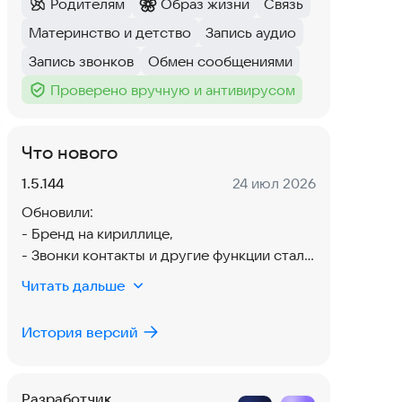
Родителям
Образ жизни
Связь
Категория
:
Категория
:
Тег
:
Материнство и детство
Запись аудио
Тег
:
Тег
:
Запись звонков
Обмен сообщениями
Тег
:
Тег
:
Проверено вручную и антивирусом
Тег
:
Что нового
Версия:
Дата:
1.5.144
24 июл 2026
Обновили:
- Бренд на кириллице,
- Звонки контакты и другие функции стали
стабильнее,
Читать дальше
- Дизайн изменен в корне - рассчитан на
более удобное использование,
История версий
- Добавили возможность использования
Яндекс карт,
- Исправили мелкие недочеты.
Разработчик