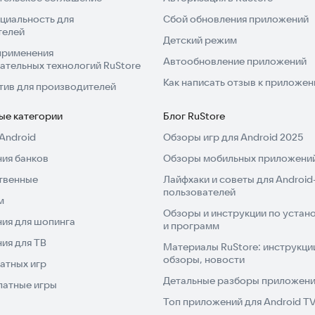
циальность для
Сбой обновления приложений
телей
Детский режим
применения
Автообновление приложений
ательных технологий RuStore
Как написать отзыв к приложе
тив для производителей
ые категории
Блог RuStore
Android
Обзоры игр для Android 2025
ия банков
Обзоры мобильных приложений
твенные
Лайфхаки и советы для Android
пользователей
м
Обзоры и инструкции по устано
ия для шопинга
и программ
ия для ТВ
Материалы RuStore: инструкци
обзоры, новости
атных игр
Детальные разборы приложений
латные игры
Топ приложений для Android T