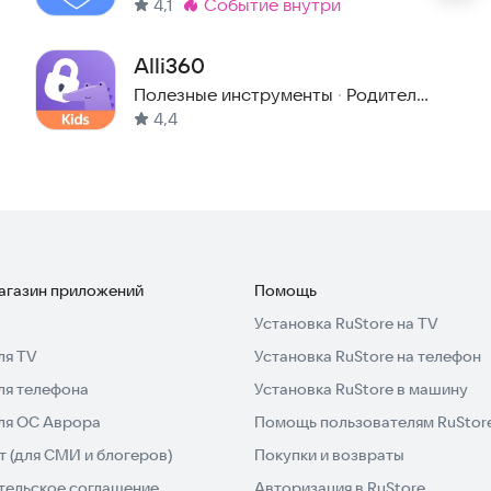
4,1
событие внутри
Метка
:
пом, а затем автоматически переходите на
Alli360
Полезные инструменты
·
Родителям
4,4
магазин приложений
Помощь
Установка RuStore на TV
ля TV
Установка RuStore на телефон
ля телефона
Установка RuStore в машину
для ОС Аврора
Помощь пользователям RuStor
 (для СМИ и блогеров)
Покупки и возвраты
тельское соглашение
Авторизация в RuStore