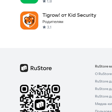
1,8
Подключите устройство ребёнка по QR‑коду.
Первый день вы пользуетесь полным PRO‑досту
Tigrow! от Kid Security
бесплатный план.
Родителям
3,1
RuStore 
О RuStore
RuStore д
RuStore д
RuStore 
Медиа-кит
Пользова