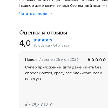
Главное изменение: теперь бесплатный план —
Раньше после пробного дня нужно было оформл
Читать дальше
функциями. Теперь всё иначе: после регистраци
автоматически переходите на бесплатный план —
И это не урезанная демо‑версия. На бесплатно
Оценки и отзывы
спокойной и осознанной заботы о ребёнке.
Что доступно бесплатно — навсегда
Рейтинг:
4,0
93 оценки
・84 отзыва
Мы верим, что базовые инструменты безопаснос
Мессенджеры и соцсети. Полная история перепи
сервисах — включая фото и голосовые сообщен
Павел
Изменён 25 июл 2026
История браузера. Поддержка 29 браузеров.
Супер приложение, дитя даже какать без
Лимиты и блокировки. Держите под контролем 
спроса боится, сразу всё блокирую, всем
ставьте лимиты, расписание и автоблокировку.
советую
Защита от удаления. Ребёнок не сможет просто
безопасности.
Чат родитель–ребёнок. Полноценный встроенны
документы, редактирование и удаление сообще
устройстве: ребёнок будет пользоваться им, по
0
0
0
Нравится:
Не нравится: