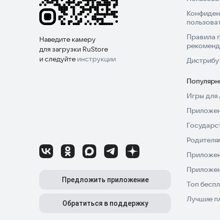
Конфиден
пользова
Правила 
Наведите камеру
рекоменд
для загрузки RuStore
и следуйте
инструкции
Дистрибу
Популярн
Игры для 
Приложен
Государс
Родителя
Приложен
Приложен
Предложить приложение
Топ беспл
Лучшие п
Обратиться в поддержку