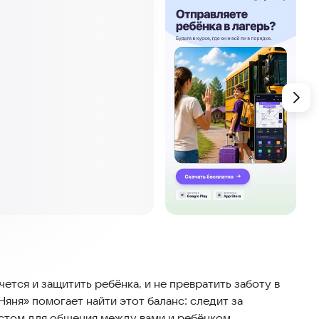
ется и защитить ребёнка, и не превратить заботу в
яня» помогает найти этот баланс: следит за
стом для общения между вами и ребёнком.