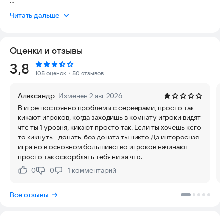
Создавай комнаты для игры с кем угодно или же с паролем
Читать дальше
для игры только с друзьями, которые знают пароль.
Общайся, заводи друзей - играйте вместе.
Оценки и отзывы
Рейтинг:
3,8
105 оценок
・50 отзывов
Александр
Изменён 2 авг 2026
В игре постоянно проблемы с серверами, просто так
кикают игроков, когда заходишь в комнату игроки видят
что ты 1 уровня, кикают просто так. Если ты хочешь кого
то кикнуть - донать, без доната ты никто Да интересная
игра но в основном большинство игроков начинают
просто так оскорблять тебя ни за что.
0
0
1
комментарий
Нравится:
Не нравится:
Все отзывы