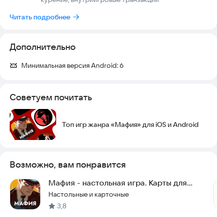
Читать подробнее
Дополнительно
Минимальная версия Android:
6
Советуем почитать
Топ игр жанра «Мафия» для iOS и Android
Возможно, вам понравится
Мафия - настольная игра. Карты для
компаний
Настольные и карточные
3,8