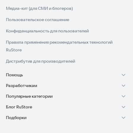
Медиа-кит (для СМИ и блогеров)
Пользовательское соглашение
Конфиденциальность для пользователей
Правила применения рекомендательных технологий
RuStore
Дистрибутив для производителей
Помощь
Разработчикам
Установка RuStore на TV
Популярные категории
Зарабатывать с RuStore
Установка RuStore на телефон
Блог RuStore
Игры для Android
Стать разработчиком
Установка RuStore в машину
Подборки
Обзоры игр для Android 2025
Приложения банков
Доступ к RuStore Консоль
Помощь пользователям RuStore
Игровой набор
Обзоры мобильных приложений 2025
Государственные
RuStore SDK (документация)
Покупки и возвраты