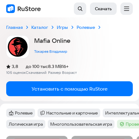
Скачать
Главная
Каталог
Игры
Ролевые
Mafia Online
Токарев Владимир
(
)
3,8
до 100 тыс
8.3 MB
16+
Рейтинг:
105 оценок
Скачиваний
Размер
Возраст
:
:
:
Установить с помощью RuStore
Ролевые
Настольные и карточные
Интеллектуальн
Категория
:
Категория
:
Тег
:
Логическая игра
Многопользовательская игра
Прове
Тег
:
Тег
:
Тег
: