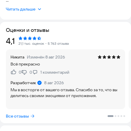
VK Музыка — это стриминговый сервис, где есть миллионы
Читать дальше
треков, подкасты, аудиокниги и радио. В приложении для
музыки можно слушать любимые треки и открывать новые —
благодаря сниппетам, плейлистам настроений и
Оценки и отзывы
рекомендациям от алгоритмов, пользователей, сообществ
и редакции.
Рейтинг:
4,1
21,1 тыс. оценок
・5 763 отзыва
• Рекомендации под ваш вкус.
• Сниппеты — удобный способ поиска музыки.
Никита
Изменён 8 авг 2026
• Не только музыка: подкасты, аудиокниги и радио.
Всё прекрасно
• Новые книги для бесплатного прослушивания каждый
месяц.
0
0
1
комментарий
Нравится:
Не нравится:
• Плейлисты по настроению, исполнителям, жанрам и
песням.
Разработчик
8 авг 2026
• Музыка без интернета: скачивайте песни и слушайте
Мы в восторге от вашего отзыва. Спасибо за то, что вы
офлайн.
делитесь своими эмоциями от приложения.
Точные рекомендации музыки
VK Микс — обновлённая система рекомендаций. Это
Все отзывы
бесконечный плейлист треков в вашем вкусе, который
генерируют алгоритмы. Выбирайте настроение,
узнаваемость и язык, применяйте настройки и включайте