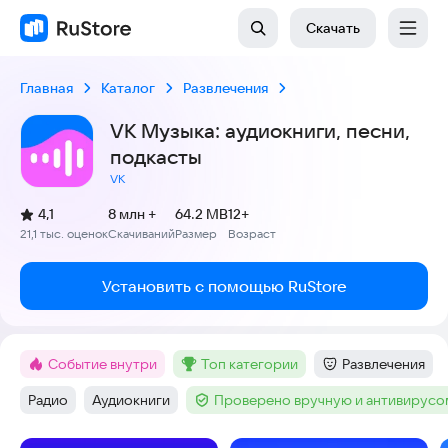
Скачать
Главная
Каталог
Развлечения
VK Музыка: аудиокниги, песни,
подкасты
VK
(
)
4,1
8 млн +
64.2 MB
12+
Рейтинг:
21,1 тыс. оценок
Скачиваний
Размер
Возраст
:
:
:
Установить с помощью RuStore
Событие внутри
топ категории
Развлечения
Метка
:
Метка
:
Категория
:
Радио
Аудиокниги
Проверено вручную и антивирусо
Тег
:
Тег
:
Тег
: