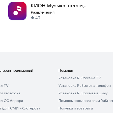
есном.
КИОН Музыка: песни,
становится, когда вы свернёте приложение или
подкасты
Развлечения
4,7
ика, новинки, бестселлеры и эксклюзивы.
хотите отменить подписку, это нужно сделать не
я на новый месяц.
ся: отменить её можно только вручную.
usic_standalone&from=title&source=rustore_music
usic
магазин приложений
Помощь
legal/vkmusic_privacy
Установка RuStore на TV
ля TV
Установка RuStore на телефон
, без рекламы и в фоновом режиме.
ля телефона
Установка RuStore в машину
аудиокниги, подкасты в одном приложении. Музыка
для ОС Аврора
Помощь пользователям RuStor
подписке.
 (для СМИ и блогеров)
Покупки и возвраты