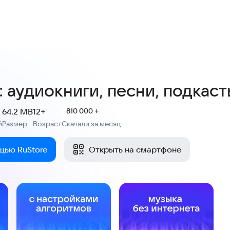
4,1
21 тыс. оценок
 аудиокниги, песни, подкаст
64.2 MB
12+
810 000 +
й
Размер
Возраст
Скачали за месяц
:
:
щью RuStore
Открыть на смартфоне