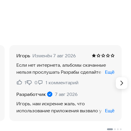
ио.
каждый месяц.
рам и песням.
ушайте офлайн.
Игорь
Изменён 7 авг 2026
Если нет интернета, альбомы скачанные
 Это бесконечный плейлист треков в вашем вкусе,
нельзя прослушать Разрабы сделайте что
Ещё
троение, узнаваемость и язык, применяйте настройки
то?
1
0
1
комментарий
Нравится:
Не нравится:
Разработчик
7 авг 2026
ажмите трек, чтобы послушать яркий фрагмент и
Игорь, нам искренне жаль, что
использование приложения вызвало у вас
Ещё
от алгоритмов на основе треков, которые вам
разочарование. Пожалуйста, обратитесь в
службу Поддержки по ссылке:
vk.cc/rm
.
изы, новинки, чарт треков и альбомов, подборки от