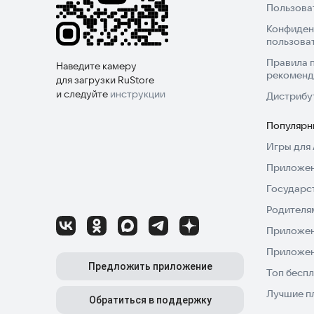
Пользова
Конфиден
пользова
Правила 
Наведите камеру
рекоменд
для загрузки RuStore
и следуйте
инструкции
Дистрибу
Популярн
Игры для 
Приложен
Государс
Родителя
Приложен
Приложен
Предложить приложение
Топ беспл
Лучшие п
Обратиться в поддержку