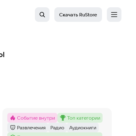
Скачать
RuStore
ы
Событие внутри
топ категории
Метка
:
Метка
:
Развлечения
Радио
Аудиокниги
Категория
:
Тег
:
Тег
: