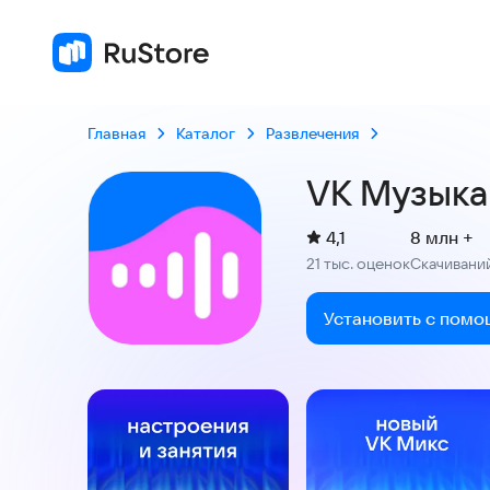
Главная
Каталог
Развлечения
VK Музыка:
(
)
4,1
8 млн +
Рейтинг:
21 тыс. оценок
Скачивани
:
Установить с помо
Скриншоты