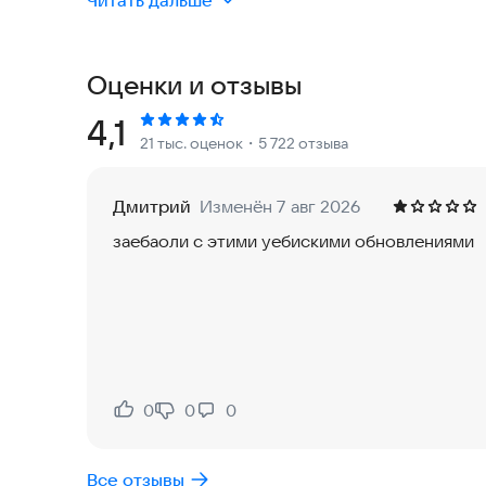
Читать дальше
• Рекомендации под ваш вкус.
• Сниппеты — удобный способ поиска музыки.
Оценки и отзывы
• Не только музыка: подкасты, аудиокниги и рад
• Новые книги для бесплатного прослушивания 
Рейтинг:
4,1
21 тыс. оценок
・5 722 отзыва
• Плейлисты по настроению, исполнителям, жан
• Музыка без интернета: скачивайте песни и сл
Дмитрий
Изменён 7 авг 2026
Точные рекомендации музыки
заебаоли с этими уебискими обновлениями
VK Микс — обновлённая система рекомендаций.
который генерируют алгоритмы. Выбирайте нас
и включайте свой VK Микс.
Возможность открывать новую музыку
• «Сниппеты» — лёгкий способ найти музыку. З
оценить, нравится вам песня или нет.
0
0
0
Нравится:
Не нравится:
• «Какой сейчас вайб» — плейлисты настроений 
нравятся.
Все отзывы
• В разделе «Обзор» собраны эксклюзивные рел