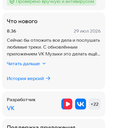
Проверено вручную и антивирусом
Тег
:
Что нового
Версия:
Дата:
8.36
29 июл 2026
Сейчас бы отложить все дела и послушать
любимые треки. С обновлённым
приложением VK Музыки это делать ещё
приятнее, ведь мы внесли небольшие
Читать дальше
доработки и повысили стабильность.
История версий
Разработчик
+
22
VK
Поддержка приложения