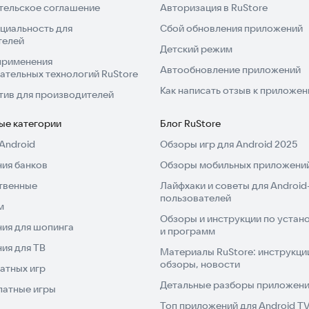
тельское соглашение
Авторизация в RuStore
циальность для
Сбой обновления приложений
телей
Детский режим
применения
Автообновление приложений
ательных технологий RuStore
Как написать отзыв к приложе
тив для производителей
ые категории
Блог RuStore
Android
Обзоры игр для Android 2025
ия банков
Обзоры мобильных приложений
твенные
Лайфхаки и советы для Android
пользователей
м
Обзоры и инструкции по устано
ия для шопинга
и программ
ия для ТВ
Материалы RuStore: инструкци
обзоры, новости
атных игр
Детальные разборы приложений
латные игры
Топ приложений для Android T