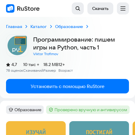
Скачать
Главная
Каталог
Образование
Программирование: пишем
игры на Python, часть 1
Viktor Trofimov
(
)
4,7
10 тыс +
18.2 MB
12+
Рейтинг:
78 оценок
Скачиваний
Размер
Возраст
:
:
:
Установить с помощью RuStore
Образование
Проверено вручную и антивирусом
Категория
:
Тег
:
Скриншоты