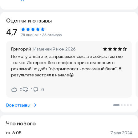
увлекающийся человек, которому интересно изучать что-то
новое и реализовывать себя в современности. И не
забываем: изучение языков программирования и алгоритмов
Оценки и отзывы
повышает логику и интеллект.
Рейтинг:
4,7
Пишем игры: изучаем программирование на Python на
78 оценок
・26 отзывов
примере написания простых, но демонстрирующих
возможности программирования игр.
Григорий
Изменён 9 июн 2026
Не могу оплатить, запрашивает смс, а я сейчас там где
Почему именно этот учебник? Я уже почти два десятка лет
только Интернет без телефона при этом версия с
работаю преподавателем информатики и сталкиваюсь с
рекламой не даёт "сформировать рекламный блок". В
одной иногда раздражающей вещью. Большинство
результате застрял в начале😭
материалов, призванных "научить программированию", на
самом деле не учат, а являются своеобразными
справочниками по языку: синтаксис, функции, результат.
0
1
0
Нравится:
Не нравится:
Согласитесь, даже если мы выучим весь русско-английский
словарь, то на английском не заговорим. Потому что для
Все отзывы
разговора нужно знать ещё тысячу тонкостей: времена,
склонения, использование местоимений и предлогов и
прочее.
Что нового
В этом учебнике я рассказываю не только о языке Python, но
Версия:
Дата:
ru_6.05
7 мая 2024
и веду читателя путём рассуждений, логический