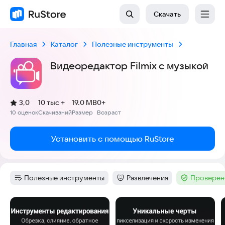
Скачать
Главная
Каталог
Полезные инструменты
Видеоредактор Filmix с музыкой
(
)
3,0
10 тыс +
19.0 MB
0+
Рейтинг:
10 оценок
Скачиваний
Размер
Возраст
:
:
:
Установить с помощью RuStore
Полезные инструменты
Развлечения
Проверен
Категория
:
Категория
:
Тег
:
Скриншоты