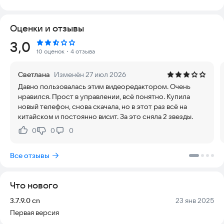
для стильных селфи и романтичных видео. Все функции
работают стабильно, безопасно и без скрытых платежей,
Оценки и отзывы
обеспечивая удобный интерфейс для пользователей любого
уровня.
Рейтинг:
3,0
10 оценок
・4 отзыва
Профессиональный видеоредактор и создатель фильмов
Светлана
Изменён 27 июл 2026
• Filmix Video Maker и Photo Editor предлагают продвинутые
Давно пользовалась этим видеоредактором. Очень
инструменты для обрезки, разворота, кадрирования,
нравился. Прост в управлении, всё понятно. Купила
разделения и создания коллажей из видео. С их помощью
новый телефон, снова скачала, но в этот раз всё на
легко запечатлеть важные события, такие как свадьбы или
китайском и постоянно висит. За это сняла 2 звезды.
дни рождения.
• Разделяйте видео на части, объединяйте снимки из галереи
0
0
0
Нравится:
Не нравится:
или альбома, сжимайте файлы без потери качества.
Увеличивайте или уменьшайте масштаб, поворачивайте
Все отзывы
кадры, чтобы создавать уникальные композиции.
• Настраивайте скорость видео с помощью ускорения или
замедления. Доступны функции реверса и добавления
Что нового
закадрового голоса, что поможет создать забавные ролики
или оригинальный видеоблог.
Версия:
Дата:
3.7.9.0 cn
23 янв 2025
Первая версия
Материальный центр