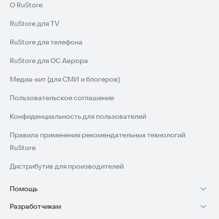
О RuStore
RuStore для TV
RuStore для телефона
RuStore для ОС Аврора
Медиа-кит (для СМИ и блогеров)
Пользовательское соглашение
Конфиденциальность для пользователей
Правила применения рекомендательных технологий
RuStore
Дистрибутив для производителей
Помощь
Разработчикам
Установка RuStore на TV