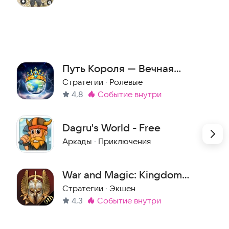
Путь Короля — Вечная
Слава
Стратегии
·
Ролевые
4,8
событие внутри
Метка
:
Dagru's World - Free
Аркады
·
Приключения
War and Magic: Kingdom
Reborn
Стратегии
·
Экшен
4,3
событие внутри
Метка
: