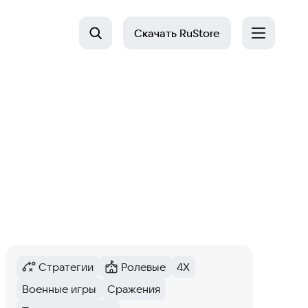
Скачать
RuStore
Стратегии
Ролевые
4X
Категория
:
Категория
:
Тег
:
Военные игры
Сражения
Тег
:
Тег
: