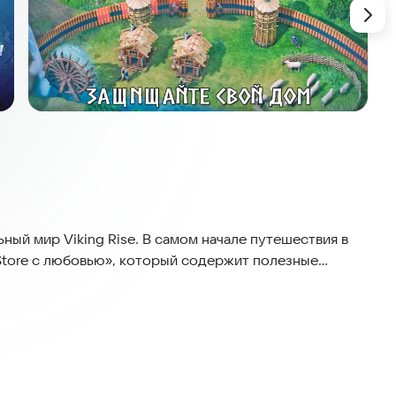
ьный мир Viking Rise. В самом начале путешествия в
uStore с любовью», который содержит полезные
я Верданди. Кроме того, прямо сейчас вы можете
 и получить массу бесплатных призов. Подробности
тия».
орой вы отправитесь в героический мир Скандинавии.
адони!