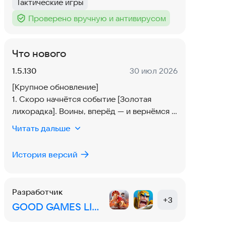
Тактические игры
Тег
:
Проверено вручную и антивирусом
Тег
:
Что нового
Версия:
Дата:
1.5.130
30 июл 2026
[Крупное обновление]
1. Скоро начнётся событие [Золотая
лихорадка]. Воины, вперёд — и вернёмся с
богатой добычей! Участвуйте в событии и
Читать дальше
получайте награды: облики главного
замка, декоративные предметы, таблички
История версий
с именем и многое другое.
2. Скоро станет доступно событие
[Конкурс «Приливная жемчужина»].
Разработчик
Викинги, час настал. Поднимите топоры,
+
3
GOOD GAMES LIMITED
прорвитесь сквозь волны и смело
захватите жемчуг!