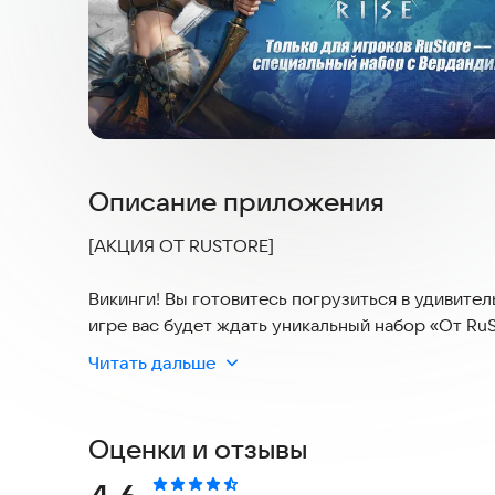
Описание приложения
[АКЦИЯ ОТ RUSTORE]
Викинги! Вы готовитесь погрузиться в удивител
игре вас будет ждать уникальный набор «От R
ресурсы со скидкой, а также легедарного геро
Читать дальше
воспользоваться подарочным кодом VRRUSTORE
активации чуть ниже в рубрике «Активные собы
Оценки и отзывы
Viking Rise — это бесплатная стратегия, в кот
Мир северных красавиц и бородачей у вас на л