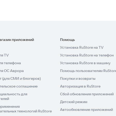
магазин приложений
Помощь
Установка RuStore на TV
ля TV
Установка RuStore на телефон
ля телефона
Установка RuStore в машину
для ОС Аврора
Помощь пользователям RuStor
 (для СМИ и блогеров)
Покупки и возвраты
тельское соглашение
Авторизация в RuStore
циальность для
Сбой обновления приложений
телей
Детский режим
применения
Автообновление приложений
ательных технологий RuStore