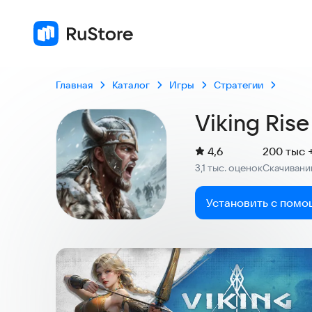
4,6
3,1 тыс. оценок
Главная
Каталог
Игры
Стратегии
Viking Rise
(
)
4,6
200 тыс 
Рейтинг:
3,1 тыс. оценок
Скачивани
:
Установить с помо
Скриншоты