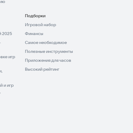
нию
Подборки
Игровой набор
 2025
Финансы
-
Самое необходимое
Полезные инструменты
вке игр
Приложения для часов
Высокий рейтинг
и,
 и игр
V