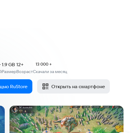
+
1.9 GB
12+
13 000 +
й
Размер
Возраст
Скачали за месяц
:
:
щью RuStore
Открыть на смартфоне