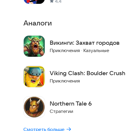
4,4
Telegram:
https://t.me/vikingrise
ВКонтакте:
https://vk.com/vikingrise
Аналоги
Викинги: Захват городов
Приключения
·
Казуальные
Viking Clash: Boulder Crush
Приключения
Northern Tale 6
Стратегии
Смотреть больше