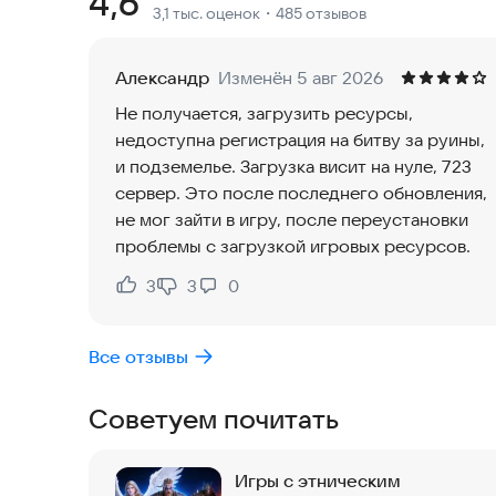
Рейтинг:
4,6
3,1 тыс. оценок
・485 отзывов
Вальхалла зовет!
Александр
Изменён 5 авг 2026
🛡️ Создавайте племя 🛡️
Не получается, загрузить ресурсы,
Станьте лидером племени викингов, исследуя, 
недоступна регистрация на битву за руины,
союзы с другими игроками, разрабатывайте стр
и подземелье. Загрузка висит на нуле, 723
сервер. Это после последнего обновления,
⚔️ Сражайтесь за славу ⚔️
не мог зайти в игру, после переустановки
Каждое решение имеет значение. Бросьте вызов
проблемы с загрузкой игровых ресурсов.
союзниками. Реалистичные бои в реальном врем
победу принесут незабываемое удовлетворени
3
3
0
Нравится:
Не нравится:
🏰 Стройте и развивайтесь 🏰
Все отзывы
Расширяйте территорию племени, стройте и ул
Академии, проводите гадания, нанимайте рабоч
Советуем почитать
уникальные бонусы!
🌊 Отправляйтесь в морской бой 🌊
Игры с этническим
Ведите отряды сквозь реки и моря на пути к н