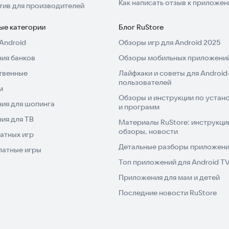
Как написать отзыв к приложе
тив для производителей
ые категории
Блог RuStore
Android
Обзоры игр для Android 2025
ия банков
Обзоры мобильных приложений
твенные
Лайфхаки и советы для Android
пользователей
м
Обзоры и инструкции по устано
ия для шопинга
и программ
ия для ТВ
Материалы RuStore: инструкци
обзоры, новости
атных игр
Детальные разборы приложений
латные игры
Топ приложений для Android T
Приложения для мам и детей
Последние новости RuStore