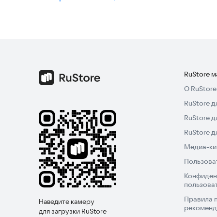
RuStore 
О RuStore
RuStore д
RuStore д
RuStore 
Медиа-кит
Пользова
Конфиден
пользова
Правила 
Наведите камеру
рекоменд
для загрузки RuStore