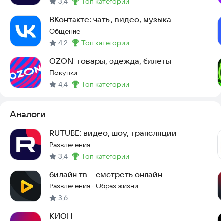
3,4
топ категории
Метка
:
онлайн. Также вы можете скачать видео, которое вам
понравилось, одним нажатием.
ВКонтакте: чаты, видео, музыка
Общение
Условия использования:
https://vkvideo.ru/legal/terms
4,2
топ категории
Политика конфиденциальности:
Метка
:
https://vkvideo.ru/legal/privacy
OZON: товары, одежда, билеты
Поддержка:
https://vk.com/support?
Покупки
act=home_vk_video&source=rustore_video
4,4
топ категории
Метка
:
Аналоги
RUTUBE: видео, шоу, трансляции
Развлечения
3,4
топ категории
Метка
:
билайн тв – смотреть онлайн
Развлечения
Образ жизни
·
3,6
КИОН