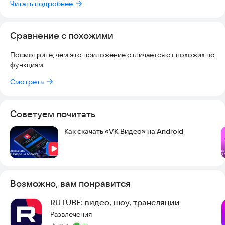
• фильмы бесплатно;
Читать подробнее
• ТВ-каналы;
Сравнение с похожими
• спортивные трансляции;
Посмотрите, чем это приложение отличается от похожих по
• прямые эфиры;
функциям
• шоу;
Смотреть
• короткие видео
Советуем почитать
• сериалы онлайн;
Как скачать «VK Видео» на Android
• ролики блогеров.
А может, ты открыл в себе талант продюсера и режиссёра?
Тогда смело снимай видео и загружай в свой профиль!
Возможно, вам понравится
Смотри любимые ролики и отправляй интересный контент
RUTUBE: видео, шоу, трансляции
друзьям. В VK Видео тебя уже ждут фильмы офлайн,
мультики для детей (без интернета), ТВ-каналы, свежие
Развлечения
клипы, прямые эфиры, спортивные трансляции и сериалы