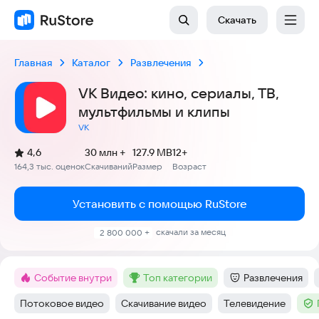
Скачать
Главная
Каталог
Развлечения
VK Видео: кино, сериалы, ТВ,
мультфильмы и клипы
VK
(
)
4,6
30 млн +
127.9 MB
12+
Рейтинг:
164,3 тыс. оценок
Скачиваний
Размер
Возраст
:
:
:
Установить с помощью RuStore
скачали за месяц
2 800 000 +
Событие внутри
топ категории
Развлечения
Метка
:
Метка
:
Категория
:
Потоковое видео
Скачивание видео
Телевидение
Тег
:
Тег
:
Тег
:
Тег