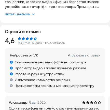
трансляции, короткие видео и фильмы бесплатно на всех
устройствах: от смартфона до телевизора. Премьеры и
блокбастеры из кинотеатров и онлайн-платформ на твоем
Читать дальше
девайсе!
Откройте интертеймент без границ с VK Видео: онлайн-
Оценки и отзывы
просмотр ТВ, новинки кино и сериалов, познавательные и
развлекательные видео, мультики для детей (без интернета),
Рейтинг:
4,6
эксклюзивный контент, спортивные трансляции и смешные
164,3 тыс. оценок
・19 617 отзывов
клипы ждут тебя. Ты можешь скачать видео для офлайн
просмотра в один клик.
Нейросеть от VK
Важное в отзывах
Смотрите всё и даже больше:
Скачивание видео для оффлайн-просмотра
Просмотр видео в полноэкранном режиме
• регулярные громкие премьеры российских и зарубежных
Работа на разных устройствах
фильмов и кино, которые выходят на нашей платформе
Избыточное количество рекламы
раньше, чем где-либо;
Частые вставки рекламы, мешающие просмотру
• сериалы, которые перевернули кинематограф и являются
бесспорной классикой, а также трендовые новинки разных
жанров, которые ещё предстоит оценить зрителю;
Александр
8 авг 2026
Одни и те же фильмы только с разными названиями это
• новые выпуски любимых шоу: «Что было дальше?»,