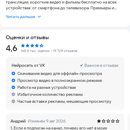
трансляции, короткие видео и фильмы бесплатно на всех
устройствах: от смартфона до телевизора. Премьеры и
блокбастеры из кинотеатров и онлайн-платформ на твоем
Читать дальше
девайсе!
Откройте интертеймент без границ с VK Видео: онлайн-
Оценки и отзывы
просмотр ТВ, новинки кино и сериалов, познавательные и
развлекательные видео, мультики для детей (без интернета),
Рейтинг:
4,6
эксклюзивный контент, спортивные трансляции и смешные
165,5 тыс. оценок
・19 729 отзывов
клипы ждут тебя. Ты можешь скачать видео для офлайн
просмотра в один клик.
Нейросеть от VK
Важное в отзывах
Смотрите всё и даже больше:
Скачивание видео для оффлайн-просмотра
Просмотр видео в полноэкранном режиме
• регулярные громкие премьеры российских и зарубежных
Работа на разных устройствах
фильмов и кино, которые выходят на нашей платформе
Избыточное количество рекламы
раньше, чем где-либо;
Частые вставки рекламы, мешающие просмотру
• сериалы, которые перевернули кинематограф и являются
бесспорной классикой, а также трендовые новинки разных
жанров, которые ещё предстоит оценить зрителю;
Андрей
Изменён 9 авг 2026
1. Если я подписан на канал, почему его нет в моих
• новые выпуски любимых шоу: «Что было дальше?»,