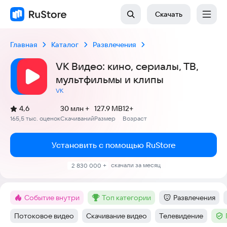
Скачать
Главная
Каталог
Развлечения
VK Видео: кино, сериалы, ТВ,
мультфильмы и клипы
VK
(
)
4,6
30 млн +
127.9 MB
12+
Рейтинг:
165,5 тыс. оценок
Скачиваний
Размер
Возраст
:
:
:
Установить с помощью RuStore
скачали за месяц
2 830 000 +
Событие внутри
топ категории
Развлечения
Метка
:
Метка
:
Категория
:
Потоковое видео
Скачивание видео
Телевидение
Тег
:
Тег
:
Тег
:
Тег