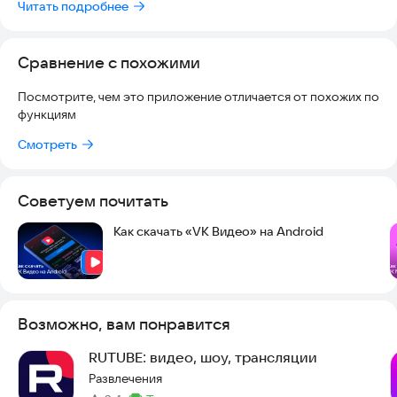
• фильмы бесплатно;
Читать подробнее
• ТВ-каналы;
Сравнение с похожими
• спортивные трансляции;
Посмотрите, чем это приложение отличается от похожих по
• прямые эфиры;
функциям
• шоу;
Смотреть
• короткие видео
Советуем почитать
• сериалы онлайн;
Как скачать «VK Видео» на Android
• ролики блогеров.
А может, ты открыл в себе талант продюсера и режиссёра?
Тогда смело снимай видео и загружай в свой профиль!
Возможно, вам понравится
Смотри любимые ролики и отправляй интересный контент
RUTUBE: видео, шоу, трансляции
друзьям. В VK Видео тебя уже ждут фильмы офлайн,
мультики для детей (без интернета), ТВ-каналы, свежие
Развлечения
клипы, прямые эфиры, спортивные трансляции и сериалы