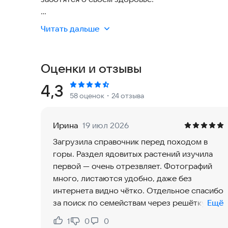
Приложение содержит три основных раздела:
Читать дальше
1. «Фрукты и ягоды»;
2. «Лечебные травы»;
3. «Ядовитые растения».
Оценки и отзывы
Также имеется раздел «Избранное», с помощь
Рейтинг:
4,3
58 оценок
・24 отзыва
лекарственных растений.
На данный момент в приложении описано около
Ирина
19 июл 2026
Загрузила справочник перед походом в
Для каждого лекарственного растения приведен
горы. Раздел ядовитых растений изучила
положение в системе классификации, а также
первой — очень отрезвляет. Фотографий
абзацы:
много, листаются удобно, даже без
• Ботаническая характеристика растения;
интернета видно чётко. Отдельное спасибо
• Места произрастания;
за поиск по семействам через решётку,
Ещё
• Заготовка и химический состав сырья;
сразу отсеяла зонтичные. Теперь собираю
• Фармакологические свойства;
1
0
0
Нравится:
Не нравится:
только то, в чём уверена. Для сельской