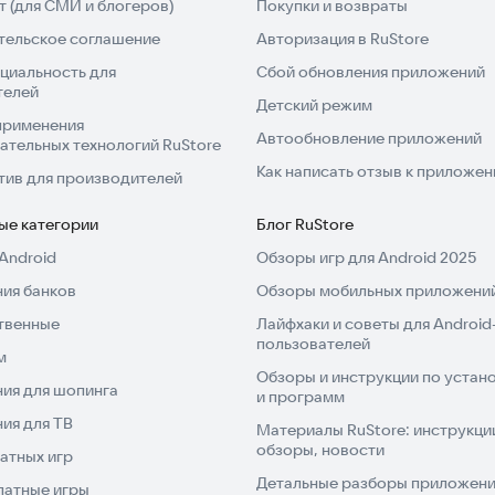
 (для СМИ и блогеров)
Покупки и возвраты
тельское соглашение
Авторизация в RuStore
циальность для
Сбой обновления приложений
телей
Детский режим
применения
Автообновление приложений
ательных технологий RuStore
Как написать отзыв к приложе
тив для производителей
ые категории
Блог RuStore
Android
Обзоры игр для Android 2025
ия банков
Обзоры мобильных приложений
твенные
Лайфхаки и советы для Android
пользователей
м
Обзоры и инструкции по устано
ия для шопинга
и программ
ия для ТВ
Материалы RuStore: инструкци
обзоры, новости
атных игр
Детальные разборы приложений
латные игры