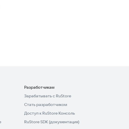
Болезни. Симптомы и
лечение
Здоровье
·
Книги
Грибы, Ягоды, Травы FREE
Книги
·
Образ жизни
Разработчикам
Зарабатывать с RuStore
Стать разработчиком
Доступ к RuStore Консоль
e
RuStore SDK (документация)