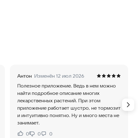
ю которого можно создать собственный список
 200 видов растений.
Антон
Изменён 12 июл 2026
Полезное приложение. Ведь в нем можно
о название на русском и латинском языках,
найти подробное описание многих
 подробное описание, которое содержит следующие
лекарственных растений. При этом
приложение работает шустро, не тормозит
и интуитивно понятно. Ну и много места не
занимает.
0
0
0
Нравится:
Не нравится: