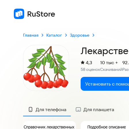
Главная
Каталог
Здоровье
Лекарстве
(
)
4,3
10 тыс +
92
Рейтинг:
58 оценок
Скачиваний
Ра
:
:
Установить с помо
Скриншоты
Для телефона
Для планшета