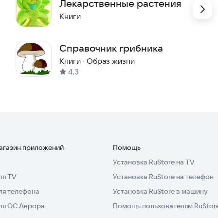
Лекарственные растения
ия, принадлежащие к данному семейству или порядку.
Книги
s2022@yandex.ru
.
Справочник грибника
Книги
·
Образ жизни
4,3
магазин приложений
Помощь
Установка RuStore на TV
ля TV
Установка RuStore на телефон
ля телефона
Установка RuStore в машину
для ОС Аврора
Помощь пользователям RuStor