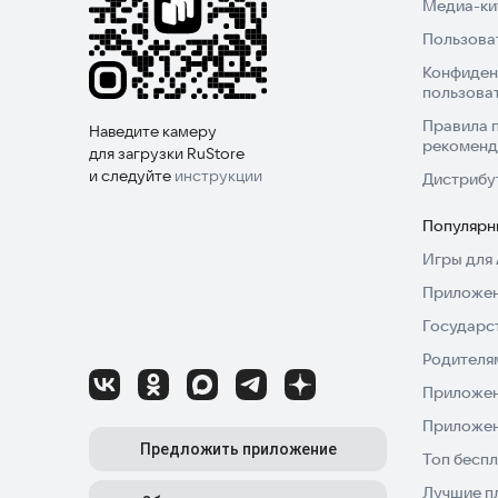
Медиа-кит
Пользова
Конфиден
пользова
Правила 
Наведите камеру
рекоменд
для загрузки RuStore
и следуйте
инструкции
Дистрибу
Популярн
Игры для 
Приложен
Государс
Родителя
Приложен
Приложен
Предложить приложение
Топ беспл
Лучшие п