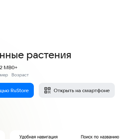
4,3
58 оценок
нные растения
.2 MB
0+
змер
Возраст
:
щью RuStore
Открыть на смартфоне