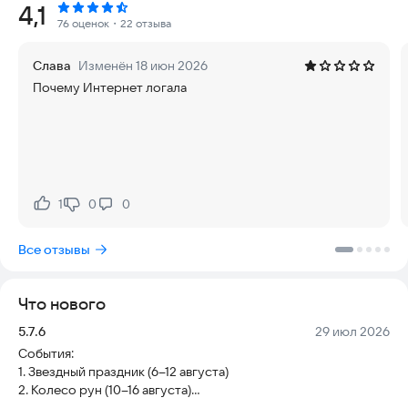
Рейтинг:
4,1
военную стратегию. Вам предстоит создать свое
76 оценок
・22 отзыва
королевство, нанять легендарных героев, построить
мощную армию, развить промышленность и сельское
Слава
Изменён 18 июн 2026
хозяйство, производить еду, собирать ресурсы,
Почему Интернет логала
исследовать технологии, расширять территорию,
побеждать вражеских генералов, захватывать ресурсы и
соревноваться с игроками по всему миру! Тебе предстоит
использовать ум и продуманные стратегии, чтобы укрепить
свою страну — и сражаться за честь!
Особенности игры:
1
0
0
Нравится:
Не нравится:
Простой дизайн: игра проста в управлении, вы можете
получать алмазы и ресурсы непосредственно из событий.
Все отзывы
Реальные сражения: совершенно новый способ занять
королевство или храм, вы можете видеть настоящие
сражения на карте, что отличается от других стратегических
Что нового
игр.
Постройте собственную империю: вы можете улучшать
Версия:
Дата:
5.7.6
29 июл 2026
здания, исследовать технологии, тренировать армию,
События:
улучшать героев и делать свое королевство более
1. Звездный праздник (6–12 августа)
могущественным.
2. Колесо рун (10–16 августа)
Игра избранных героев: все герои обладают уникальными
3. Праздник Курбан (13–19 августа)