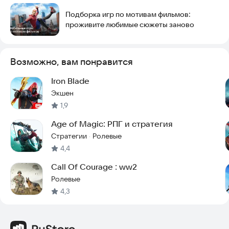
разочарует! Скачивайте игру бесплатно, и присоединяйтесь
к нам!
Подборка игр по мотивам фильмов:
Электронная почта технической поддержки:
проживите любимые сюжеты заново
sementsing@gmail.com
Возможно, вам понравится
Iron Blade
Экшен
1,9
Age of Magic: РПГ и стратегия
Стратегии
Ролевые
·
4,4
Call Of Courage : ww2
Ролевые
4,3