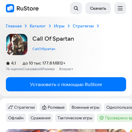
Скачать
Главная
Каталог
Игры
Стратегии
Call Of Spartan
CallOfSpartan
(
)
4,1
до 10 тыс
177.8 MB
12+
Рейтинг:
76 оценок
Скачиваний
Размер
Возраст
:
:
:
Установить с помощью RuStore
Стратегии
Ролевые
Военные игры
Однопользов
Категория
:
Категория
:
Тег
:
Тег
:
Офлайн
Сражения
Тактические игры
Проверено в
Тег
:
Тег
:
Тег
:
Тег
: