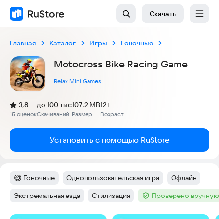
Скачать
Главная
Каталог
Игры
Гоночные
Motocross Bike Racing Game
Relax Mini Games
(
)
3,8
до 100 тыс
107.2 MB
12+
Рейтинг:
15 оценок
Скачиваний
Размер
Возраст
:
:
:
Установить с помощью RuStore
Гоночные
Однопользовательская игра
Офлайн
Категория
:
Тег
:
Тег
:
Экстремальная езда
Стилизация
Проверено вручную
Тег
:
Тег
:
Тег
: