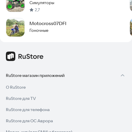
Симуляторы
2,7
Motocross07DFI
Гоночные
RuStore магазин приложений
О RuStore
RuStore для TV
RuStore для телефона
RuStore для ОС Аврора