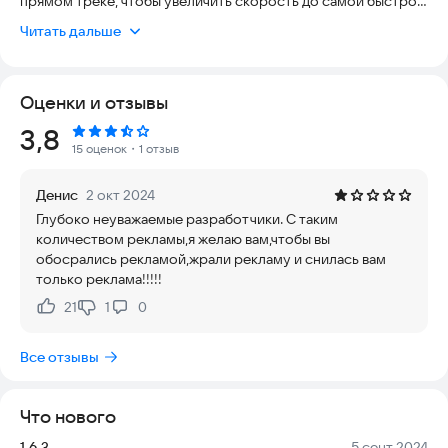
прямом треке, чтобы увеличить скорость до самой быстрой
в кратчайшие возможные сроки. Основная задача игры
Читать дальше
заключается в Том, чтобы найти лучшее время ускорения и
тормозные точки, стремясь достичь максимальной
скорости на треке.
Оценки и отзывы
Кроме того, участники должны тщательно избегать
Рейтинг:
3,8
препятствий для предотвращения конфликтов и замедлять
15 оценок
・1 отзыв
их.
Денис
2 окт 2024
Вы можете использовать различные методы, чтобы
Глубоко неуважаемые разработчики. С таким
справиться с очень опасными уровнями, такими как высокие
количеством рекламы,я желаю вам,чтобы вы
горы и снег. Есть различные мотоциклы в игре, и вы можете
обосрались рекламой,жрали рекламу и снилась вам
выбрать из них по желанию.
только реклама!!!!!
В игре игроки могут соревноваться на различных
21
1
0
Нравится:
Не нравится:
маршрутах, в полной мере используя свою скорость и
навыки, чтобы выиграть.
Все отзывы
Бегите со мной!
Что нового
Версия:
Дата:
1.6.3
5 сент 2024