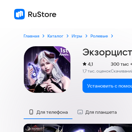
Главная
Каталог
Игры
Ролевые
Экзорцист
(
)
4,1
300 тыс 
Рейтинг:
1,7 тыс. оценок
Скачивани
:
Установить с помо
Скриншоты
Для телефона
Для планшета