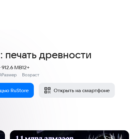
4,1
1,7 тыс. оценок
: печать древности
+
912.6 MB
12+
й
Размер
Возраст
:
:
щью RuStore
Открыть на смартфоне