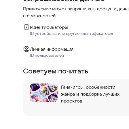
Отдых и обустройство дома
Приложение может запрашивать доступ к данны
В свободное время создавайте и украшайте св
возможностей
пригласить друзей к себе в гости, вместе выращ
Идентификаторы
Discord：
https://discord.gg/nCREm6sJ5r
ID устройства или другие идентификаторы
В приложении есть покупки.
Личная информация
ID пользователей
Советуем почитать
Гача-игры: особенности
жанра и подборка лучших
проектов