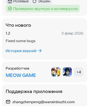
Ролевые
Экшен
Категория
:
Категория
:
Проверено вручную и антивирусом
Тег
:
Что нового
Версия:
Дата:
1.2
3 февр 2026
Fixed some bugs
История версий
Разработчик
+
4
MEOW GAME
Поддержка приложения
zhangzhenpeng@wanxinbuzhi.com