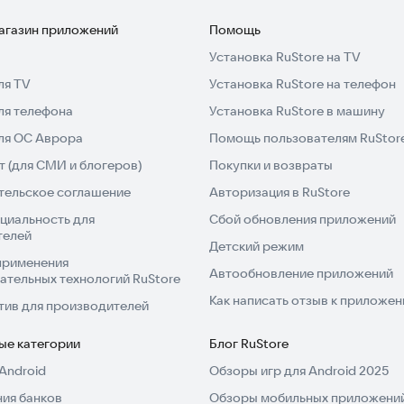
магазин приложений
Помощь
Установка RuStore на TV
ля TV
Установка RuStore на телефон
ля телефона
Установка RuStore в машину
для ОС Аврора
Помощь пользователям RuStor
 (для СМИ и блогеров)
Покупки и возвраты
тельское соглашение
Авторизация в RuStore
циальность для
Сбой обновления приложений
телей
Детский режим
применения
Автообновление приложений
ательных технологий RuStore
Как написать отзыв к приложе
тив для производителей
ые категории
Блог RuStore
Android
Обзоры игр для Android 2025
ия банков
Обзоры мобильных приложений