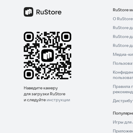
RuStore 
О RuStore
RuStore д
RuStore д
RuStore 
Медиа-кит
Пользова
Конфиден
пользова
Правила 
Наведите камеру
рекоменд
для загрузки RuStore
и следуйте
инструкции
Дистрибу
Популярн
Игры для 
Приложен