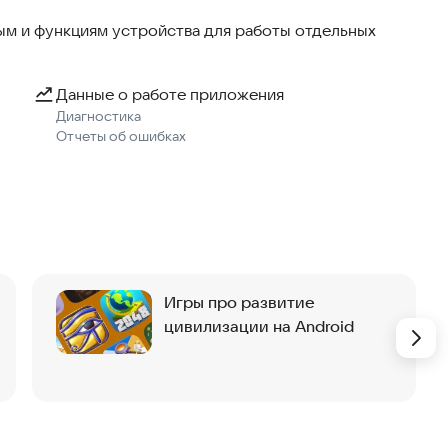
м и функциям устройства для работы отдельных
ое собственное пространство. Вы также можете
ивать овощи и играть в игры.
Данные о работе приложения
Диагностика
Отчеты об ошибках
Игры про развитие
цивилизации на Android