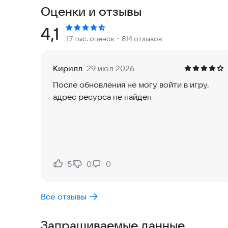
Под влиянием жажды и честолюбия разгорелась
Оценки и отзывы
Красивая картинка
Рейтинг:
4,1
1,7 тыс. оценок
・814 отзывов
Высокое качество изображения Duanyou, велик
продвинутая 3D-графика и великолепная архите
Кирилл
29 июл 2026
Воздушный бой
После обновления не могу войти в игру,
Летайте вместе с драконом, сражайтесь с враг
адрес ресурса не найден
легендарным небесным воином!
Масштабные битвы
Масштабные битвы, дуэли между гильдиями и Б
определить результат. Только победив других 
на поле боя и бороться за славу и гегемонию!
5
0
0
Нравится:
Не нравится:
Стань небожителем
Все отзывы
Выполняя важные миссии, игроки могут обрест
сражаться с демонами и участвовать в необычны
Запрашиваемые данные