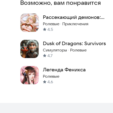
Возможно, вам понравится
Рассекающий демонов:
Tactical RPG
Ролевые
·
Приключения
4,5
Dusk of Dragons: Survivors
Симуляторы
·
Ролевые
4,7
Легенда Феникса
Ролевые
4,6