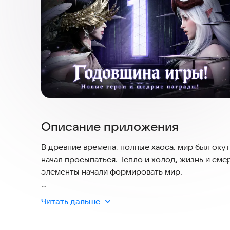
Описание приложения
В древние времена, полные хаоса, мир был окут
начал просыпаться. Тепло и холод, жизнь и сме
элементы начали формировать мир.
Первобытный огонь принес не только жизнь и ц
Читать дальше
править.