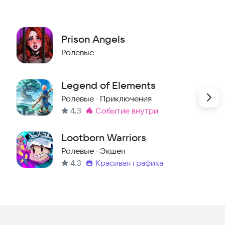
Prison Angels
Ролевые
Legend of Elements
Ролевые
·
Приключения
4,3
событие внутри
Метка
:
Lootborn Warriors
Ролевые
·
Экшен
4,3
красивая графика
Метка
: