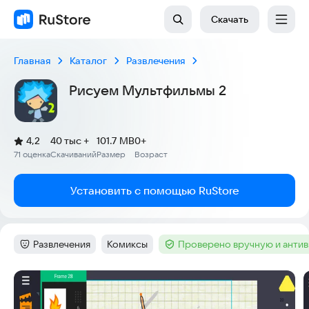
Скачать
Главная
Каталог
Развлечения
Рисуем Мультфильмы 2
(
)
4,2
40 тыс +
101.7 MB
0+
Рейтинг:
71 оценка
Скачиваний
Размер
Возраст
:
:
:
Установить с помощью RuStore
Развлечения
Комиксы
Проверено вручную и анти
Категория
:
Тег
:
Тег
:
Скриншоты