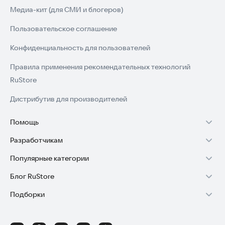
Медиа-кит (для СМИ и блогеров)
Пользовательское соглашение
Конфиденциальность для пользователей
Правила применения рекомендательных технологий
RuStore
Дистрибутив для производителей
Помощь
Разработчикам
Установка RuStore на TV
Популярные категории
Зарабатывать с RuStore
Установка RuStore на телефон
Блог RuStore
Игры для Android
Стать разработчиком
Установка RuStore в машину
Подборки
Обзоры игр для Android 2025
Приложения банков
Доступ к RuStore Консоль
Помощь пользователям RuStore
Игровой набор
Обзоры мобильных приложений 2025
Государственные
RuStore SDK (документация)
Покупки и возвраты