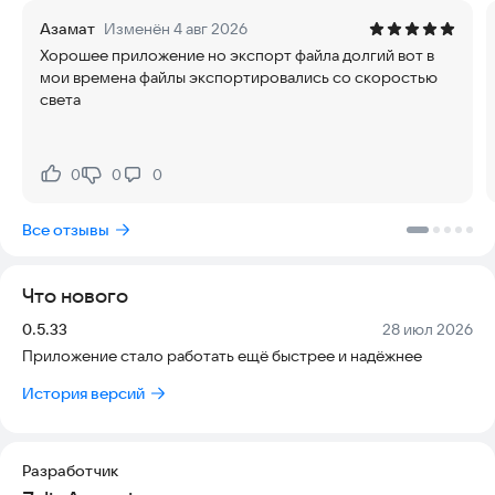
начинают свой путь режиссера.
Азамат
Изменён 4 авг 2026
Хорошее приложение но экспорт файла долгий вот в
Возможности приложения
мои времена файлы экспортировались со скоростью
света
- Создание плавной анимации по ключевым кадрам. Вам
больше не нужно прорисовывать каждый кадр вручную, что
экономит время и силы.
0
0
0
Нравится:
Не нравится:
- Встроенная библиотека предметов и персонажей для
быстрого старта.
Все отзывы
- Конструктор предметов: создавайте новые объекты с нуля
или используйте готовые шаблоны.
Что нового
- Озвучивание мультфильма: запишите голос через
Версия:
Дата:
0.5.33
28 июл 2026
диктофон или добавьте фоновую музыку.
Приложение стало работать ещё быстрее и надёжнее
- Экспорт готового видео в популярном формате mp4 для
История версий
просмотра на любом устройстве.
Некоторые персонажи доступны только в полной версии
Разработчик
приложения.