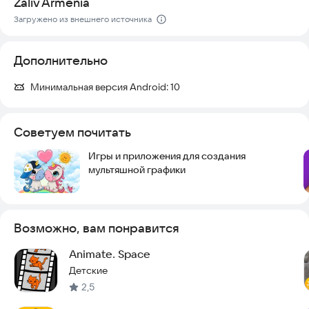
Zaliv Armenia
Попробуйте создать свой первый мультфильм прямо сейчас
Загружено из внешнего источника
и установите приложение!
Дополнительно
Минимальная версия Android:
10
Советуем почитать
Игры и приложения для создания
мультяшной графики
Возможно, вам понравится
Animate. Space
Детские
2,5