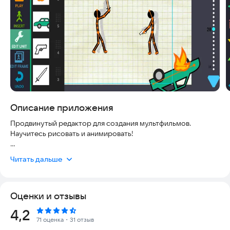
Описание приложения
Продвинутый редактор для создания мультфильмов.
Научитесь рисовать и анимировать!
Раньше создание мультиков было сложным и долгим
Читать дальше
процессом, но теперь всё стало максимально простым и
доступным. Приложение работает стабильно, безопасно и
всегда актуально: ваши данные надежно защищены от
Оценки и отзывы
рисков, а интерфейс интуитивно понятен даже для тех, кто
впервые берет в руки инструменты анимации. Каждый этап —
Рейтинг:
4,2
от создания уникальных персонажей до финальной
71 оценка
・31 отзыв
публикации — доступен даже новичкам, которые только