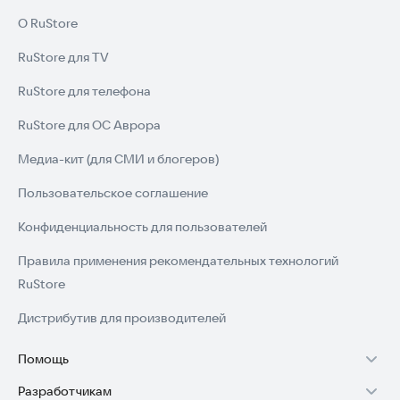
О RuStore
RuStore для TV
RuStore для телефона
RuStore для ОС Аврора
Медиа-кит (для СМИ и блогеров)
Пользовательское соглашение
Конфиденциальность для пользователей
Правила применения рекомендательных технологий
RuStore
Дистрибутив для производителей
Помощь
Разработчикам
Установка RuStore на TV