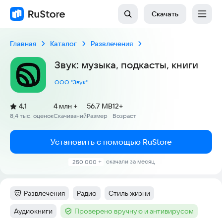
Скачать
Главная
Каталог
Развлечения
Звук: музыка, подкасты, книги
ООО "Звук"
(
)
4,1
4 млн +
56.7 MB
12+
Рейтинг:
8,4 тыс. оценок
Скачиваний
Размер
Возраст
:
:
:
Установить с помощью RuStore
скачали за месяц
250 000 +
Развлечения
Радио
Стиль жизни
Категория
:
Тег
:
Тег
:
Аудиокниги
Проверено вручную и антивирусом
Тег
:
Тег
: