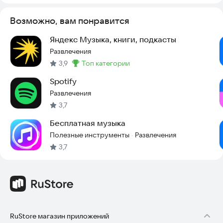
policy
Связаться с нами можно по почте:
support@zvuk.com
Возможно, вам понравится
Яндекс Музыка, книги, подкасты
Развлечения
3,9
топ категории
Метка
:
Spotify
Развлечения
3,7
Бесплатная музыка
Полезные инструменты
Развлечения
·
3,7
RuStore магазин приложений