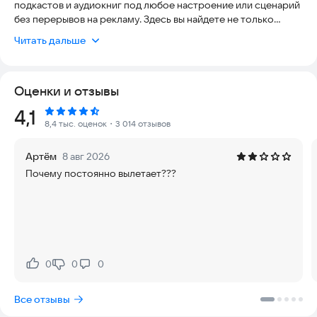
подкастов и аудиокниг под любое настроение или сценарий
без перерывов на рекламу. Здесь вы найдете не только
любимые хиты, но и свежие новинки, интересный контент от
Читать дальше
артистов в специальных разделах и многое другое.
Персональная волна «Сила Звука» сохранит яркость
моментов, наполнив каждый день актуальными треками.
Оценки и отзывы
Настройте свой плейлист или воспользуйтесь готовыми
предложениями: умные алгоритмы и искусственный
Рейтинг:
4,1
интеллект подберут песни с учетом ваших предпочтений. А
8,4 тыс. оценок
・3 014 отзывов
еще, можно легко скачать любой трек и слушать даже без
интернета.
Артём
8 авг 2026
В приложении доступны:
Почему постоянно вылетает???
• Более 75 млн треков и тысячи подкастов
Новинки чартов, популярные песни, новые релизы, хиты,
коллекции и эксклюзивные подкасты для любого
настроения. Наслаждайтесь мировой и российской
музыкой, саундтреками из фильмов, композициями любимых
артистов, выбирайте различные стили и направления.
Персональная вона «Сила Звука» настриваться на ваших
0
0
0
Нравится:
Не нравится:
любимых артистов и жанры. А Искусственный интеллект за
секунды может собрать плейлист с тысячами композиций
Все отзывы
под любой заданный контекст. Виртуальные ассистенты
помогут найти нужный трек и подскажут, что сейчас играет.