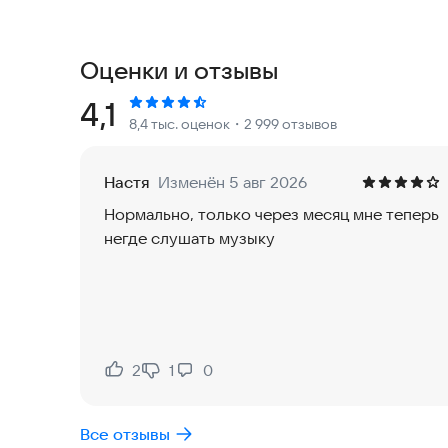
и искусственный интеллект подберут песни с у
скачать любой трек и слушать даже без интерне
В приложении доступны:
Оценки и отзывы
• Более 75 млн треков и тысячи подкастов
Новинки чартов, популярные песни, новые рели
Рейтинг:
4,1
8,4 тыс. оценок
・2 999 отзывов
любого настроения. Наслаждайтесь мировой и 
композициями любимых артистов, выбирайте ра
«Сила Звука» настриваться на ваших любимых а
Настя
Изменён 5 авг 2026
секунды может собрать плейлист с тысячами к
Нормально, только через месяц мне теперь
Виртуальные ассистенты помогут найти нужный 
негде слушать музыку
понимать, о чём поёт артист и подпевать люби
откройте текст песни и пойте вместе с испол
• Раздел с аудиокнигами
Тысячи книг — от детских сказок до захватываю
• Звук Дети
Музыкальный сервис Звук — помощник для роди
2
1
0
Нравится:
Не нравится:
спокойствия родителей. В разделе «Дети» вы н
аудиоспектакли, песни, познавательные подкас
Все отзывы
интерфейсом. Откройте колыбельные и белый ш