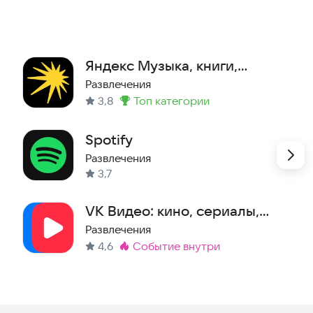
/privacy-policy
Яндекс Музыка, книги,
k.com
подкасты
Развлечения
3,8
топ категории
Метка
:
Spotify
Развлечения
3,7
VK Видео: кино, сериалы,
ТВ, мультфильмы и клипы
Развлечения
4,6
событие внутри
Метка
: