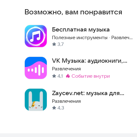
Возможно, вам понравится
Условия обслуживания:
zvuk.com/terms
Правила хранения личной информации:
zvuk.com
Бесплатная музыка
Связаться с нами можно по почте:
support@zvu
Полезные инструменты
·
Развлечения
3,7
VK Музыка: аудиокниги,
песни, подкасты
Развлечения
4,1
событие внутри
Метка
:
Zaycev.net: музыка для
каждого
Развлечения
4,3