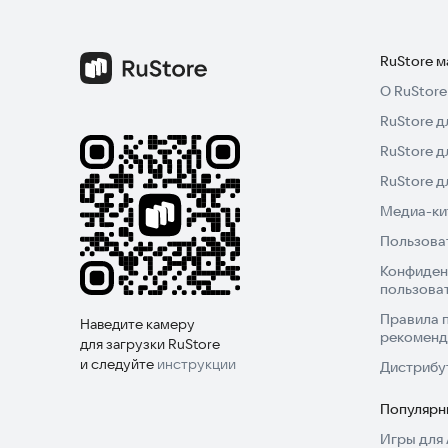
RuStore 
О RuStore
RuStore д
RuStore д
RuStore 
Медиа-кит
Пользова
Конфиден
пользова
Правила 
Наведите камеру
рекоменд
для загрузки RuStore
и следуйте
инструкции
Дистрибу
Популярн
Игры для 