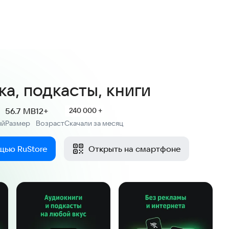
4,1
8,4 тыс. оценок
ка, подкасты, книги
56.7 MB
12+
240 000 +
ий
Размер
Возраст
Скачали за месяц
:
:
щью RuStore
Открыть на смартфоне