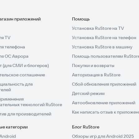
магазин приложений
Помощь
Установка RuStore на TV
ля TV
Установка RuStore на телефон
ля телефона
Установка RuStore в машину
для ОС Аврора
Помощь пользователям RuStor
 (для СМИ и блогеров)
Покупки и возвраты
тельское соглашение
Авторизация в RuStore
циальность для
Сбой обновления приложений
телей
Детский режим
применения
Автообновление приложений
ательных технологий RuStore
Как написать отзыв к приложе
тив для производителей
ые категории
Блог RuStore
Android
Обзоры игр для Android 2025