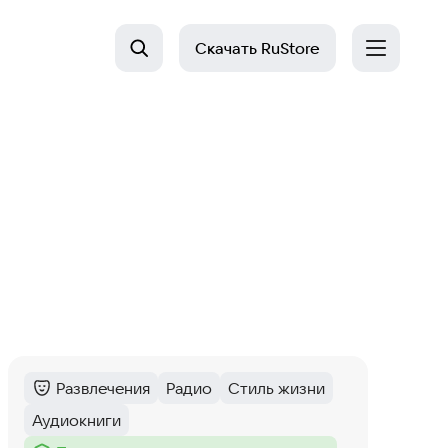
Скачать
RuStore
Развлечения
Радио
Стиль жизни
Категория
:
Тег
:
Тег
:
Аудиокниги
Тег
: