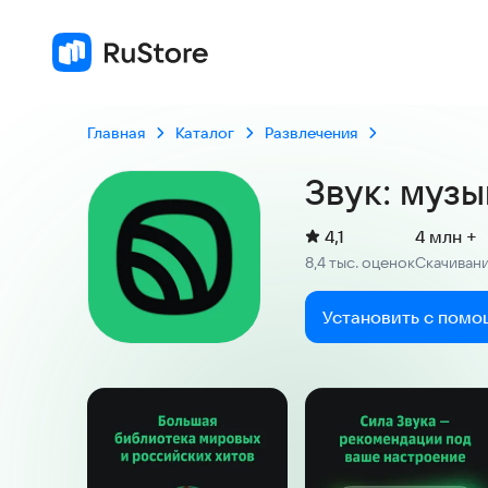
Главная
Каталог
Развлечения
Звук: музы
(
)
4,1
4 млн +
Рейтинг:
8,4 тыс. оценок
Скачиван
:
Установить с помо
Скриншоты