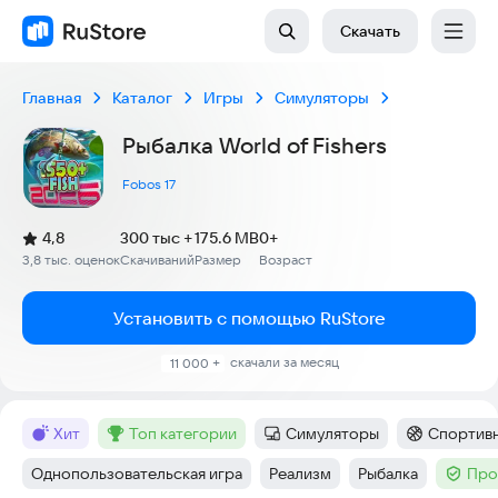
Скачать
Главная
Каталог
Игры
Симуляторы
Рыбалка World of Fishers
Fobos 17
(
)
4,8
300 тыс +
175.6 MB
0+
Рейтинг:
3,8 тыс. оценок
Скачиваний
Размер
Возраст
:
:
:
Установить с помощью RuStore
скачали за месяц
11 000 +
хит
топ категории
Симуляторы
Спортив
Метка
:
Метка
:
Категория
:
Категория
:
Однопользовательская игра
Реализм
Рыбалка
Про
Тег
:
Тег
:
Тег
:
Тег
: