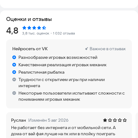
• 44 водоемов и 152 локаций по всей планете, неизведанные
Оценки и отзывы
озёра и реки с редкими рыбами
• Реальные повадки и характеристики рыб, поведения
Рейтинг:
4,8
которых описывали рыболовы и ихтиологи 🐊
3,8 тыс. оценок
・1 032 отзыва
• Более 12 лет сбора полной информации по рыбам и их
обитанию
Нейросеть от VK
Важное в отзывах
• Рыбалка по всему миру, на известных и редких водоемах
• Энциклопедия рыб и земноводных 🐙
Разнообразие игровых возможностей
• Онлайн игра, аккаунты содержатся на сервере игры,
Качественная реализация игровых механик
пропажи аккаунтов, денег и вещей невозможны!
Реалистичная рыбалка
• Рыбачьте на поплавочные, донные (фидер) и спиннинговые
Трудности с открытием игры при наличии
снасти
интернета
• Игра без поломок снастей, износа и прочности предметов
• Все снасти вечные
Некоторые пользователи испытывают сложности с
• Большой спектр погодных условий планеты, клёв рыбы
пониманием игровых механик
зависит от него
• Смена: утро, день, вечер. ночь. Клёв рыбы зависит от
времени
Руслан
Изменён 5 авг 2026
🦗 Сотни реальных наживок и блёсен 🐛
Не работает без интернета и от мобильной сети. А
• Сотни рыболовных снастей
дома от вай фая лучше на пк или в плойку поиграть
• Полноценная RPG-система