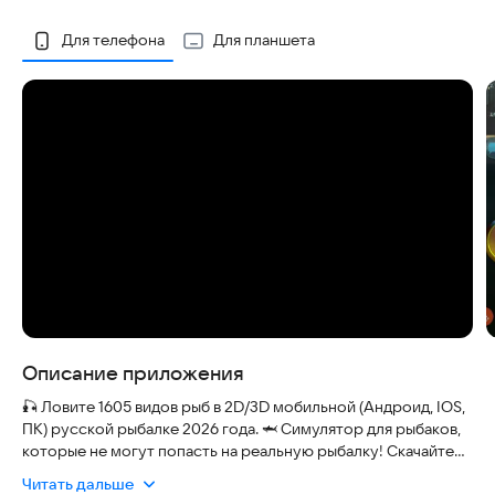
Скриншоты
Для телефона
Для планшета
Описание приложения
🎣 Ловите 1605 видов рыб в 2D/3D мобильной (Андроид, IOS,
ПК) русской рыбалке 2026 года. 🦈 Симулятор для рыбаков,
которые не могут попасть на реальную рыбалку! Скачайте
игру, соревнуйтесь, общайтесь с другими реальными
Читать дальше
игроками на русском. Наша рыбалка: