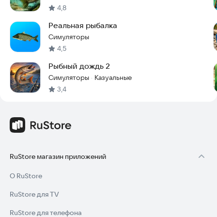
Припять
4,8
Омолон
Амур
Реальная рыбалка
Кламат
Симуляторы
Бенито
4,5
Конго
Рыбный дождь 2
Озёра:
Симуляторы
Казуальные
·
Дав
3,4
Анси
Гарда
Иссык-Куль
Байкал
Ладожское
Кёнигсзее
Европейское
RuStore магазин приложений
Анреаль
Ранко
О RuStore
Рыбная ферма
Хубсугул
RuStore для TV
Лох-Несс
Мёртвое
RuStore для телефона