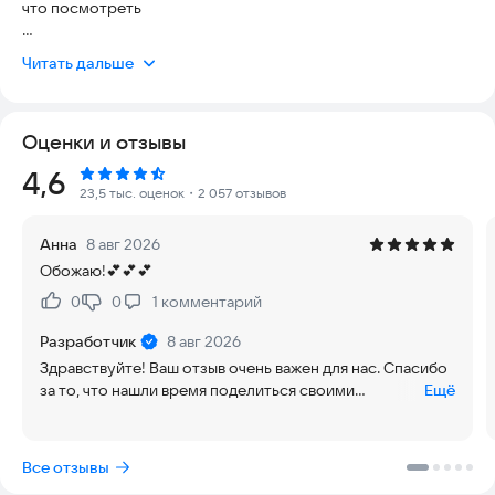
что посмотреть
Более 60 000 фильмов, серий, выпусков шоу, мультфильмов
Читать дальше
— всё в отличном качестве и без рекламы!
• Хиты на все времена от ТНТ: «Универ», «СашаТаня»,
Оценки и отзывы
«Реальные пацаны», «Интерны».
• Оригинальные проекты, созданные PREMIER: «Мир!
Рейтинг:
4,6
Дружба! Жвачка!», «Эпидемия», «Домашний арест».
23,5 тыс. оценок
・2 057 отзывов
• 60+ ТВ-каналов в прямом эфире: «Первый», «Россия», НТВ,
СТС, «Пятница» и другие.
Анна
8 авг 2026
• Топовый контент от «ИВИ», KION, START и др.
Обожаю!💕💕💕
• Спортивные трансляции.
0
0
1
комментарий
Нравится:
Не нравится:
Смотрите PREMIER где и когда хотите.
Разработчик
8 авг 2026
• Доступ с любого устройства: смартфона, ноутбука, Smart
Здравствуйте! Ваш отзыв очень важен для нас. Спасибо
TV.
за то, что нашли время поделиться своими
Ещё
• Возможность подключения до 5 профилей к одному
впечатлениями.
аккаунту.
• Делитесь с близкими без доплат!
Все отзывы
• Детский профиль без неподходящего по возрасту
контента.