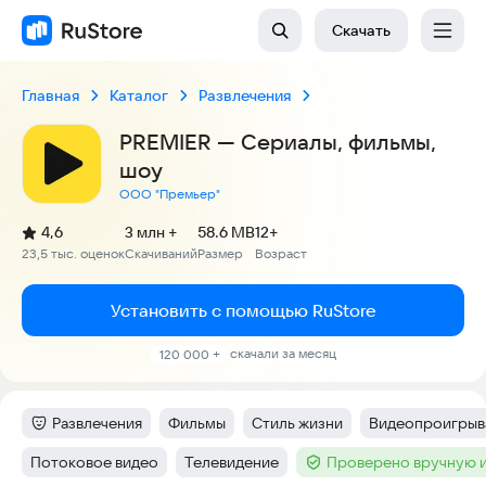
Скачать
Главная
Каталог
Развлечения
PREMIER — Сериалы, фильмы,
шоу
ООО "Премьер"
(
)
4,6
3 млн +
58.6 MB
12+
Рейтинг:
23,5 тыс. оценок
Скачиваний
Размер
Возраст
:
:
:
Установить с помощью RuStore
скачали за месяц
120 000 +
Развлечения
Фильмы
Стиль жизни
Видеопроигрыв
Категория
:
Тег
:
Тег
:
Тег
:
Потоковое видео
Телевидение
Проверено вручную 
Тег
:
Тег
:
Тег
: