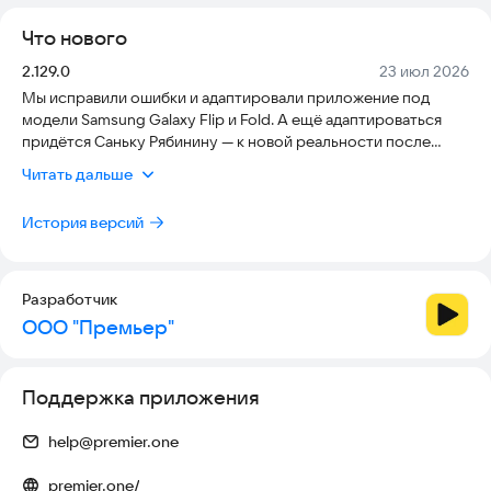
• Функция скачивания контента на Android.
Что нового
Выбирайте подписку под свои интересы:
Версия:
Дата:
2.129.0
23 июл 2026
Мы исправили ошибки и адаптировали приложение под
• основная c полным доступом к библиотеке PREMIER;
модели Samsung Galaxy Flip и Fold. А ещё адаптироваться
• спортивная «Матч PREMIER» с играми РПЛ, чемпионатами и
придётся Саньку Рябинину — к новой реальности после
аналитикой;
распада страны. Следи за развитием героя сериала «Мир!
• единая PREMIER х RUTUBE с доступом к RUTUBE без
Читать дальше
Дружба! Жвачка!» на PREMIER
рекламы;
• выгодная «Газпром Бонус» с привилегиями и скидками.
История версий
Подключайтесь прямо сейчас!
Если нужна помощь, пишите на help@premier.one или в
Разработчик
Telegram-бот @premieronebot.
ООО "Премьер"
Поддержка приложения
help@premier.one
premier.one/