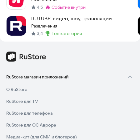
4,5
событие внутри
Метка
:
RUTUBE: видео, шоу, трансляции
Развлечения
3,4
топ категории
Метка
:
RuStore магазин приложений
О RuStore
RuStore для TV
RuStore для телефона
RuStore для ОС Аврора
Медиа-кит (для СМИ и блогеров)