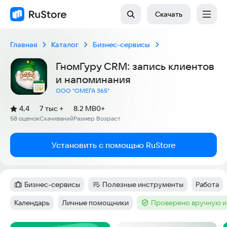
Скачать
Главная
Каталог
Бизнес-сервисы
ГномГуру CRM: запись клиентов
и напоминания
ООО "ОМЕГА 365"
(
)
4,4
7 тыс +
8.2 MB
0+
Рейтинг:
58 оценок
Скачиваний
Размер
Возраст
:
:
:
Установить с помощью RuStore
Бизнес-сервисы
Полезные инструменты
Работа
Категория
:
Категория
:
Тег
:
Календарь
Личные помощники
Проверено вручную и
Тег
:
Тег
:
Тег
: