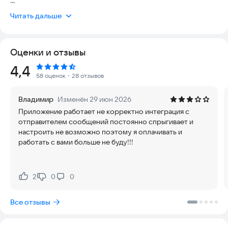
📅 Планируйте записи
Читать дальше
👤 Храните историю каждого клиента
📸 Прикрепляйте фотографии и материалы
🔔 Отправляйте персональные напоминания
Оценки и отзывы
🌐 Принимайте клиентов через онлайн-запись
Рейтинг:
4,4
В каждой встрече можно сохранить клиента, фотографии,
58 оценок
・28 отзывов
место, услуги, материалы, оплату и любые другие
необходимые данные. Вся история работы всегда будет под
Владимир
Изменён 29 июн 2026
рукой.
Приложение работает не корректно интеграция с
отправителем сообщений постоянно спрыгивает и
ГномГуру уже выбрали более 200 000 специалистов по
настроить не возможно поэтому я оплачивать и
всему миру.
работать с вами больше не буду!!!
🔔 Персональные напоминания
Планируйте автоматические и полуавтоматические
2
0
0
Нравится:
Не нравится:
сообщения в MAX, Telegram и SMS*. ГномГуру подставит имя
клиента, дату, время, услугу и другие данные записи.
Все отзывы
Сообщение отправляется с вашего телефона или аккаунта,
поэтому клиент видит знакомого отправителя.