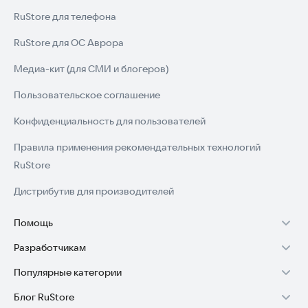
RuStore для телефона
RuStore для ОС Аврора
Медиа-кит (для СМИ и блогеров)
Пользовательское соглашение
Конфиденциальность для пользователей
Правила применения рекомендательных технологий
RuStore
Дистрибутив для производителей
Помощь
Разработчикам
Установка RuStore на TV
Популярные категории
Зарабатывать с RuStore
Установка RuStore на телефон
Блог RuStore
Игры для Android
Стать разработчиком
Установка RuStore в машину