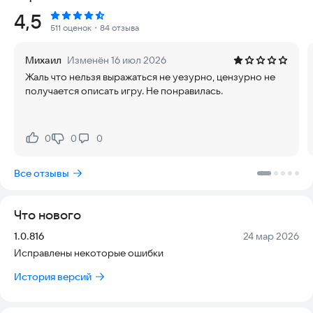
3. Разнообразный игровой мир(бои, квесты, карты, торговля,
Рейтинг:
4,5
экономика и т.п.)
511 оценок
・84 отзыва
4. Не требует реальных денег.
Михаил
Изменён 16 июл 2026
Жаль что нельзя выражаться не уезурно, цензурно не
получается описать игру. Не понравилась.
0
0
0
Нравится:
Не нравится:
Все отзывы
Что нового
Версия:
Дата:
1.0.816
24 мар 2026
Исправлены некоторые ошибки
История версий