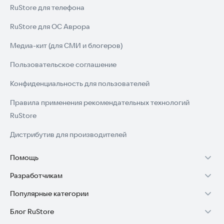
RuStore для телефона
RuStore для ОС Аврора
Медиа-кит (для СМИ и блогеров)
Пользовательское соглашение
Конфиденциальность для пользователей
Правила применения рекомендательных технологий
RuStore
Дистрибутив для производителей
Помощь
Разработчикам
Установка RuStore на TV
Популярные категории
Зарабатывать с RuStore
Установка RuStore на телефон
Блог RuStore
Игры для Android
Стать разработчиком
Установка RuStore в машину