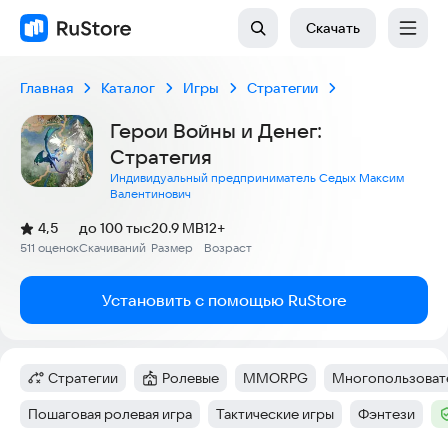
Скачать
Главная
Каталог
Игры
Стратегии
Герои Войны и Денег:
Стратегия
Индивидуальный предприниматель Седых Максим
Валентинович
(
)
4,5
до 100 тыс
20.9 MB
12+
Рейтинг:
511 оценок
Скачиваний
Размер
Возраст
:
:
:
Установить с помощью RuStore
Стратегии
Ролевые
MMORPG
Многопользовате
Категория
:
Категория
:
Тег
:
Тег
:
Пошаговая ролевая игра
Тактические игры
Фэнтези
Тег
:
Тег
:
Тег
:
Т