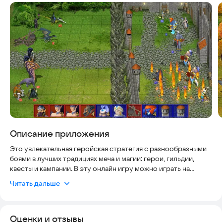
Скриншоты
Описание приложения
Это увлекательная геройская стратегия с разнообразными
боями в лучших традициях меча и магии: герои, гильдии,
квесты и кампании. В эту онлайн игру можно играть на
любом устройстве - компьютере, планшете или телефоне.
Читать дальше
Основные преимущества:
1. Регулярно проходят боевые ивенты;
2. Не нужно быть топ-игроком и высоким уровнем, чтоб
Оценки и отзывы
показывать отличные результаты в ивенте;