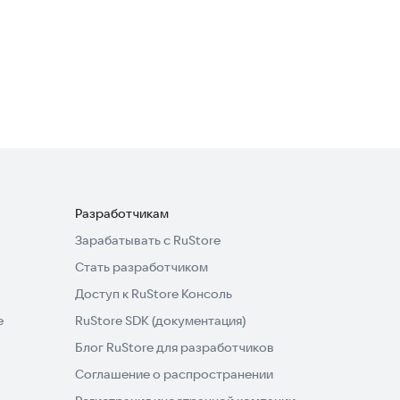
DubStep Music & Beat
Creator
Развлечения
Разработчикам
Зарабатывать с RuStore
Стать разработчиком
Доступ к RuStore Консоль
e
RuStore SDK (документация)
Блог RuStore для разработчиков
Соглашение о распространении