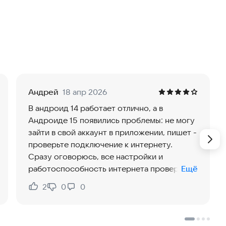
их прямо во время процесса записи.
ложение позволяет слушать свой голос в режиме
ся эффекты реверберации и настройки эквалайзера
Андрей
18 апр 2026
 вокала в песнях, но и для обычной речи, например,
В андроид 14 работает отлично, а в
Андроиде 15 появились проблемы: не могу
зайти в свой аккаунт в приложении, пишет -
проверьте подключение к интернету.
Сразу оговорюсь, все настройки и
писи друг на друга, сравнивать их и выбирать лучшие
работоспособность интернета проверены,
Ещё
 идеальную дорожку, используя только лучшие
проблема именно в самом переходе на 15
2
0
0
Нравится:
Не нравится:
андроид, который может блокировать
интернет подключение приложений, не
кспортировать готовый файл и легко передать его
адаптированных под Андроид 15.