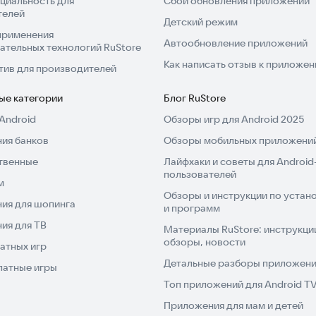
циальность для
Сбой обновления приложений
телей
Детский режим
применения
Автообновление приложений
ательных технологий RuStore
Как написать отзыв к приложе
тив для производителей
ые категории
Блог RuStore
Android
Обзоры игр для Android 2025
ия банков
Обзоры мобильных приложений
твенные
Лайфхаки и советы для Android
пользователей
м
Обзоры и инструкции по устано
ия для шопинга
и программ
ия для ТВ
Материалы RuStore: инструкци
обзоры, новости
атных игр
Детальные разборы приложений
латные игры
Топ приложений для Android T
Приложения для мам и детей