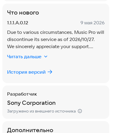
Что нового
Версия:
Дата:
1.1.1.A.0.12
9 мая 2026
Due to various circumstances, Music Pro will
discontinue its service as of 2026/10/27.
We sincerely appreciate your support.
Читать дальше
Service termination schedule:
2026/7/27: New purchases and subscription
История версий
renewals for paid services stop
2026/8/26: Paid service ends
2026/10/27: All services end
Разработчик
Sony Corporation
Загружено из внешнего источника
Дополнительно