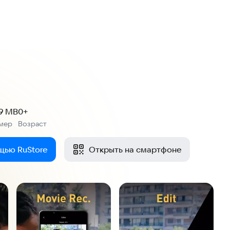
.9 MB
0+
мер
Возраст
:
щью RuStore
Открыть на смартфоне