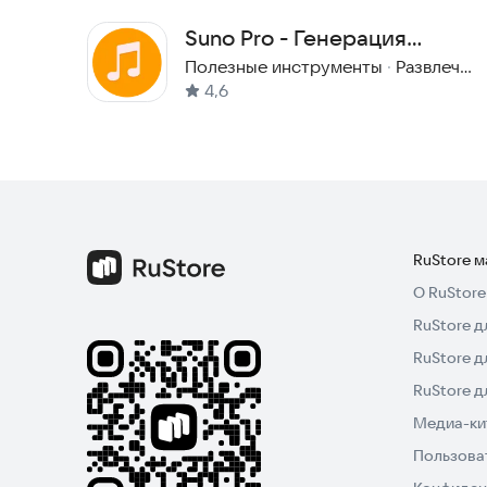
используете функцию «Студийная настройка».
Suno Pro - Генерация
музыки с AI
Полезные инструменты
·
Развлечения
Если вы не пользуетесь этой функцией, Sony не
4,6
описано в их Политике конфиденциальности.
Попробуйте приложение прямо сейчас и созд
RuStore 
О RuStore
RuStore д
RuStore д
RuStore 
Медиа-кит
Пользова