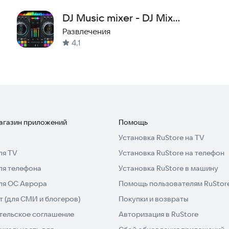
DJ Music mixer - DJ Mix
Studio
Развлечения
 собирает и не использует ваши данные, как это
4,1
айте свою первую профессиональную композицию!
магазин приложений
Помощь
Установка RuStore на TV
ля TV
Установка RuStore на телефон
ля телефона
Установка RuStore в машину
для ОС Аврора
Помощь пользователям RuStor
 (для СМИ и блогеров)
Покупки и возвраты
тельское соглашение
Авторизация в RuStore