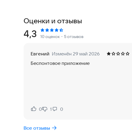
Функции записи
Импортируйте готовые аудиофайлы и слушайте 
Оценки и отзывы
Если вы используете проводные наушники, при
Рейтинг:
4,3
10 оценок
・5 отзывов
низкой задержки. При этом к звуку применяют
для улучшения качества.
Евгений
Изменён 29 май 2026
Эти возможности подходят не только для записи
Беспонтовое приложение
для подкастов или диктофонных записей.
Функции редактирования
Вы можете накладывать несколько вариантов за
фрагменты из каждого. Это позволяет собрать
моменты.
0
1
0
Нравится:
Не нравится:
После завершения редактирования вы можете э
Все отзывы
другим пользователям или загрузить в облако.