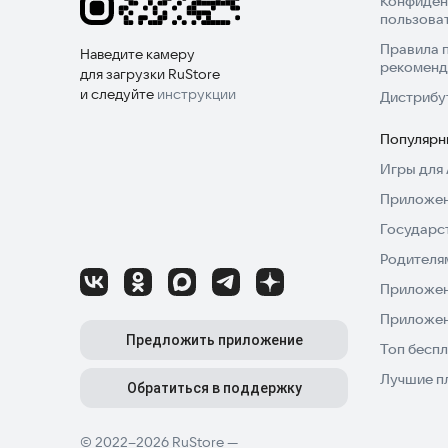
Конфиден
пользова
Правила 
Наведите камеру
рекоменд
для загрузки RuStore
и следуйте
инструкции
Дистрибу
Популярн
Игры для 
Приложен
Государс
Родителя
Приложен
Приложен
Предложить приложение
Топ беспл
Лучшие п
Обратиться в поддержку
© 2022–2026 RuStore —