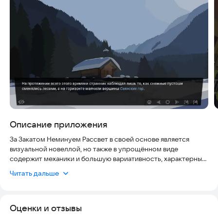
Скриншоты
Описание приложения
За Закатом Неминуем Рассвет в своей основе является
визуальной новеллой, но также в упрощённом виде
содержит механики и большую вариативность, характерные
для классических ролевых игр.
Читать дальше
ВНИМАНИЕ!
В данный момент доступна первая глава игры, вторая уже
Оценки и отзывы
находится в разработке