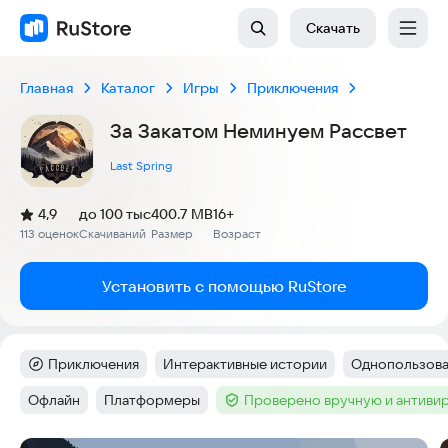
Скачать
Главная
Каталог
Игры
Приключения
За Закатом Неминуем Рассвет
Last Spring
(
)
4,9
до 100 тыс
400.7 MB
16+
Рейтинг:
113 оценок
Скачиваний
Размер
Возраст
:
:
:
Установить с помощью RuStore
Приключения
Интерактивные истории
Однопользова
Категория
:
Тег
:
Тег
:
Офлайн
Платформеры
Проверено вручную и антиви
Тег
:
Тег
:
Тег
: