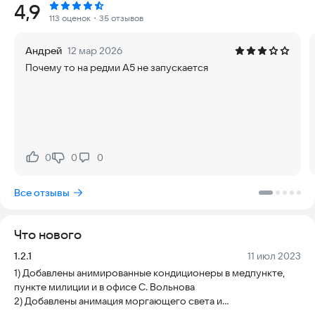
Рейтинг:
4,9
СЮЖЕТ
113 оценок
・35 отзывов
Загадочный странник Виктор вынужден залечь на дно в
Андрей
12 мар 2026
месте под названием Рассвет. Это посёлок, сокрытый в
Почему то на редми А5 не запускается
Чазытчирской долине за хребтами Саянских гор.
На протяжении долгой сибирской зимы Рассвет оказывается
практически полностью изолирован от окружающего мира.
В этот период туда невероятно сложно попасть... но ещё
сложнее оттуда выбраться.
0
0
0
Нравится:
Не нравится:
Разумеется, в подобном месте всё не могло быть так
просто, как на это надеялся Виктор. И он не имел
Все отзывы
представления, какие испытания выпадут на его долю, когда
принял решение отправиться в Рассвет.
Что нового
ОТЛИЧАЮЩИЕ ОСОБЕННОСТИ ИГРОВОГО ПРОЦЕССА
Версия:
Дата:
1.2.1
11 июл 2023
⭕ Постоянное наличие выбора. Даже самые незначительные
1) Добавлены анимированные кондиционеры в медпункте,
ваши решения могут оказать заметное влияние на развитие
пункте милиции и в офисе С. Вольнова
сюжета
2) Добавлены анимация моргающего света и
соответствующий звуковой эффект в медпункте, на