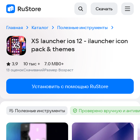
Скачать
Главная
Каталог
Полезные инструменты
XS launcher ios 12 - ilauncher icon
pack & themes
(
)
3,9
10 тыс +
7.0 MB
0+
Рейтинг:
13 оценок
Скачиваний
Размер
Возраст
:
:
:
Установить с помощью RuStore
Полезные инструменты
Проверено вручную и антив
Категория
:
Тег
:
Скриншоты