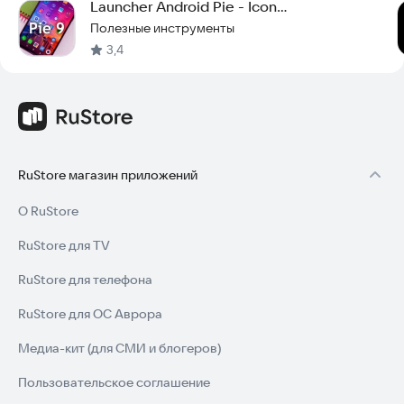
Launcher Android Pie - Icon
функционалом.
Pack,Wallpapers,Themes
Полезные инструменты
3,4
Резервное копирование/восстановление
Сохраняйте настройки и макет экрана. Восстанавливайте их
в любой момент.
Установите i Launcher и сделайте свой экран уникальным!
RuStore магазин приложений
О RuStore
RuStore для TV
RuStore для телефона
RuStore для ОС Аврора
Медиа-кит (для СМИ и блогеров)
Пользовательское соглашение