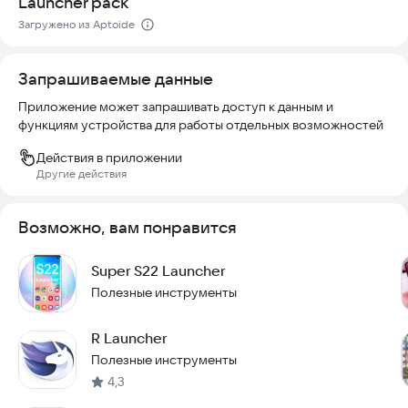
Launcher pack
Умный поиск
Загружено из Aptoide
Находите приложения, контакты, настройки и даже ищите в
интернете одним касанием.
Запрашиваемые данные
Разумные предложения
Приложение может запрашивать доступ к данным и
Приложения и функции подстраиваются под ваш стиль
функциям устройства для работы отдельных возможностей
использования. Это помогает быстрее находить нужные
вещи.
Действия в приложении
Другие действия
Управление приложениями
Создавайте группы приложений по категориям. Важные
функции всегда под рукой.
Возможно, вам понравится
Конфиденциальность
Super S22 Launcher
Скрывайте значки приложений, чтобы они не отвлекали.
Полезные инструменты
Быстрый и плавный
Оптимизирован для высокой производительности. Работает
R Launcher
гладко и быстро.
Полезные инструменты
4,3
Маленький и легкий
Одно из самых компактных приложений с полным