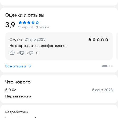
совместимо с большинством версий Android. Вы можете
использовать его без подключения к интернету, а
Оценки и отзывы
безопасность ваших данных — наш приоритет.
Рейтинг:
3,9
Быстрый серфинг по вашему телефону
13 оценок
・3 отзыва
Меняйте макеты, темы, обои и иконки. Скрывайте
приложения. Добавляйте неограниченное количество
Оксана
24 апр 2025
виджетов.
Не открывается, телефон виснет
Ключевые функции:
0
2
0
Нравится:
Не нравится:
Эпический дизайн
Все отзывы
Интерфейс i Launcher вдохновлён iOS 12 и поддерживает
Material Design. Вы получаете аккуратный и чистый
домашний экран с современным оформлением.
Что нового
Персонализация
Версия:
Дата:
5.0.0c
5 сент 2023
Настройте размер макета и значков. Примените
Первая версия
индивидуальные обои, темы, иконки и анимацию. Настройте
цвет ярлыков, папок, значков непрочитанных сообщений,
вкладок и фона. Бесплатная бесконечная прокрутка
Разработчик
позволяет легко перемещаться по экрану.