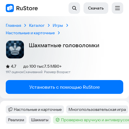
Скачать
Главная
Каталог
Игры
Настольные и карточные
Шахматные головоломки
(
)
4,7
до 100 тыс
7.5 MB
0+
Рейтинг:
197 оценок
Скачиваний
Размер
Возраст
:
:
:
Установить с помощью RuStore
Настольные и карточные
Многопользовательская игра
Категория
:
Тег
:
Реализм
Шахматы
Проверено вручную и антивирусо
Тег
:
Тег
:
Тег
: