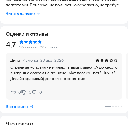
подготовки. Приложение полностью безопасно, не требует
сложных настроек и работает стабильно, обеспечивая
Читать дальше
удобный доступ к тренировкам в любое время.
Этот тактический тренажер предлагает три основных
Оценки и отзывы
режима работы:
Рейтинг:
4,7
- Ежедневное решение задач для поддержания формы
197 оценок
・28 отзывов
- Офлайн-режим для решения наборов головоломок без
интернета
Дина
Изменён 23 июл 2026
- Режим «Состязания», где вы соревнуетесь с задачами
Странные условия - начинают и выигрывают. А до какого
своего уровня и узнаете свой рейтинг Elo
выигрыша совсем не понятно. Мат далеко...пат? Ничья?
Дизайн красивый) условия не понятные
Все представленные головоломки отличаются высоким
качеством и гарантированно имеют единственное верное
решение. Сложность варьируется от начального уровня для
0
0
0
Нравится:
Не нравится:
новичков до экспертного для продвинутых игроков.
Все отзывы
Дополнительные возможности приложения:
- Бесплатный мощный движок для глубокого анализа
Что нового
позиций