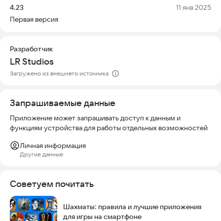
- Возможность добавлять любимые задачи в закладки
Версия:
Дата:
4.23
11 янв 2025
- Выбор различных тем оформления шахматной доски
Первая версия
- Полная оптимизация для работы на планшетах и
смартфонах
- Простой и интуитивно понятный интерфейс без лишних
Разработчик
функций и запутанных настроек
LR Studios
Попробуйте приложение прямо сейчас и начните
Загружено из внешнего источника
тренировать свою тактику!
Запрашиваемые данные
Приложение может запрашивать доступ к данным и
функциям устройства для работы отдельных возможностей
Личная информация
Другие данные
Советуем почитать
Шахматы: правила и лучшие приложения
для игры на смартфоне