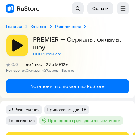
Скачать
Главная
Каталог
Развлечения
PREMIER — Сериалы, фильмы,
шоу
ООО "Премьер"
(
)
0,0
до 1 тыс
29.5 MB
12+
Рейтинг:
Нет оценок
Скачиваний
Размер
Возраст
:
:
:
Установить с помощью RuStore
Развлечения
Приложения для ТВ
Категория
:
Тег
:
Телевидение
Проверено вручную и антивирусом
Тег
:
Тег
: