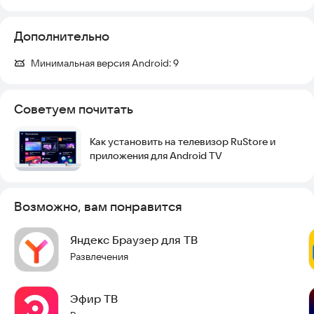
первенства.
Дополнительно
Нужна помощь? Пиши на help@premier.one или в Telegram -
@premieronebot
Минимальная версия Android:
9
Советуем почитать
Как установить на телевизор RuStore и
приложения для Android TV
Возможно, вам понравится
Яндекс Браузер для ТВ
Развлечения
Эфир ТВ