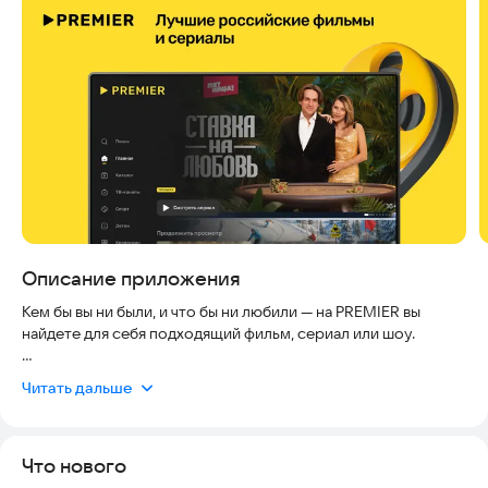
Скриншоты
Описание приложения
Кем бы вы ни были, и что бы ни любили — на PREMIER вы
найдете для себя подходящий фильм, сериал или шоу.
Комедии и боевики. Триллеры и семейные картины. Легкие
Читать дальше
фильмы на вечер, или драмы, оставляющие след.
Мы следим за предпочтениями наших пользователей и не
Что нового
перестаем удивляться разности их вкусов. И знаете что? С
этим безумно интересно работать!