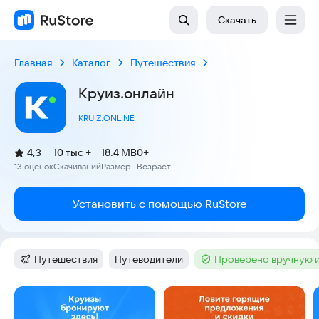
Скачать
Главная
Каталог
Путешествия
Круиз.онлайн
KRUIZ.ONLINE
(
)
4,3
10 тыс +
18.4 MB
0+
Рейтинг:
13 оценок
Скачиваний
Размер
Возраст
:
:
:
Установить с помощью RuStore
Путешествия
Путеводители
Проверено вручную 
Категория
:
Тег
:
Тег
:
Скриншоты