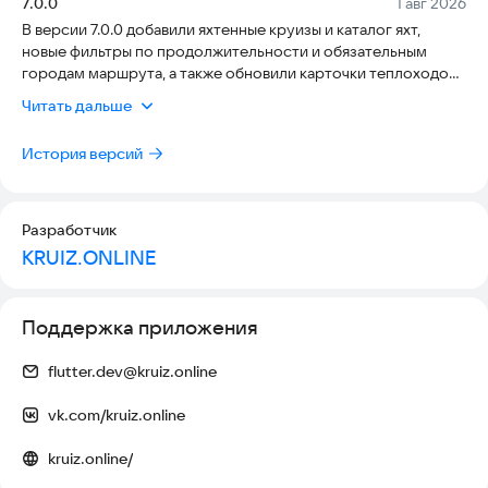
Версия:
Дата:
7.0.0
1 авг 2026
• насладиться новым видом путешествия,
В версии 7.0.0 добавили яхтенные круизы и каталог яхт,
• купить тур онлайн без поездок по офисам не выходя из
новые фильтры по продолжительности и обязательным
приложения.
городам маршрута, а также обновили карточки теплоходов,
С Круиз.онлайн вы выбираете путешествие, которое
лайнеров и яхт. Появился чат с ИИ: темы диалогов, вложения,
действительно хотите: река, город, маршрут, экскурсия,
Читать дальше
быстрые ответы и переход из уведомлений. Добавили вход
дата — всё в одном приложении. Просто выбрать, легко
по паролю и восстановление доступа, оплату по
забронировать, приятно отправиться.
История версий
реквизитам, разделение заказов на предстоящие и
прошедшие и обновленное табло отправлений. Исправили
ошибки и повысили стабильность приложения.
Разработчик
KRUIZ.ONLINE
Поддержка приложения
flutter.dev@kruiz.online
vk.com/kruiz.online
kruiz.online/