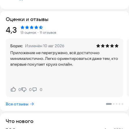
направлений. Каждый маршрут — это живописный пейзаж,
уникальная программа на борту, удобная каюта и
комфортный отдых.
Оценки и отзывы
Что делает приложение удобным:
• Быстрое бронирование — выберите город отправления,
Рейтинг:
4,3
дату, каюту и маршрут за пару минут.
13 оценок
・11 отзывов
• Работа в мессенджерах — поддержка доступна 24/7 — мы
всегда на связи.
Борис
Изменён 10 авг 2026
• Подробные описания лайнеров и теплоходов: каюты,
Приложение не перегружено, всё достаточно
питание, экскурсии, виды размещения.
минималистично. Легко ориентироваться даже тем, кто
• Красивые живописные фото и информация о
впервые покупает круиз онлайн.
достопримечательностях на маршруте.
• Удобные фильтры — выбрать свой круиз стало проще:
маршруты, реки, морской отдых, стоимость, программа,
направление.
Все путешествия проходят на комфортабельных теплоходах
0
0
0
Нравится:
Не нравится:
и лайнерах: удобные каюты, чистые палубы, рестораны,
развлечения, культурные программы — всё включено в ваш
Все отзывы
незабываемый отдых.
В приложении Круиз.онлайн вы сможете:
• увидеть расписание круизов,
Что нового
• подобрать интересный маршрут,
• забронировать круиз,