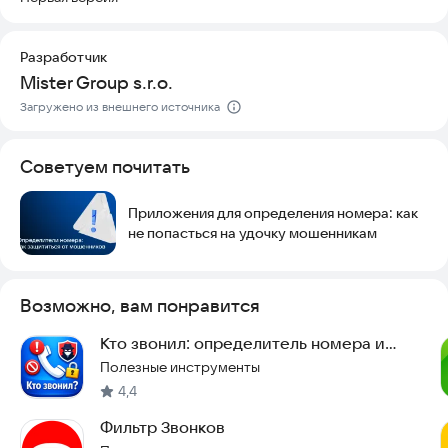
• Блокировка звонков на платные линии
Разработчик
• Блокировка звонков на зарубежные номера
Mister Group s.r.o.
• Блокировка звонков с номеров, имеющих отрицательную
Загружено из внешнего источника
оценку
Советуем почитать
• Возможность создать собственный черный список для
блокировки конкретных номеров
Приложения для определения номера: как
• Блокировка всех номеров, которых нет в вашей
не попасться на удочку мошенникам
телефонной книге
• Гарантированно не блокирует и не использует любые
Возможно, вам понравится
номера из ваших сохраненных контактов
Кто звонил: определитель номера и
Установите приложение прямо сейчас, чтобы защитить свой
блокировка
телефон от спама и нежелательных звонков.
Полезные инструменты
4,4
Фильтр Звонков