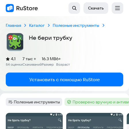
Скачать
Главная
Каталог
Полезные инструменты
Не бери трубку
(
)
4,1
7 тыс +
16.3 MB
6+
Рейтинг:
54 оценки
Скачиваний
Размер
Возраст
:
:
:
Установить с помощью RuStore
Полезные инструменты
Проверено вручную и антив
Категория
:
Тег
:
Скриншоты