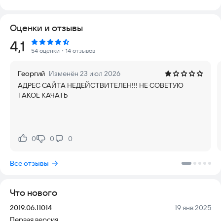
входящий номер безопасен и не потребует от вас десятков
минут или сотен рублей?
Оценки и отзывы
Возможности предупреждений:
Рейтинг:
4,1
54 оценки
・14 отзывов
• Мгновенное отображение оценки номера сразу после
звонка
Георгий
Изменён 23 июл 2026
АДРЕС САЙТА НЕДЕЙСТВИТЕЛЕН!!! НЕ СОВЕТУЮ
• Полностью исключает оценку сохраненных контактов и не
ТАКОЕ КАЧАТЬ
показывает их рейтинг
• Работает полностью офлайн: использует встроенную базу
данных, не требуя подключения к интернету
0
0
0
Нравится:
Не нравится:
• Быстрый доступ к подробной информации о номере и
оценкам других пользователей
Все отзывы
• Простое и быстрое создание собственной оценки номера
Что нового
Возможные способы блокирования
Версия:
Дата:
2019.06.11014
19 янв 2025
• Блокировка звонков со скрытых номеров
Первая версия