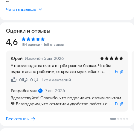
Читать дальше
● Контроль финансов с развернутой аналитикой
● Создание счетов и актов за пару кликов
● Согласование и оплата счетов в разных банках из
Оценки и отзывы
приложения
● Напоминания о важных событиях
Рейтинг:
4,6
● Оформление коммерческих предложений и отправка из
184 оценки
・168 отзывов
приложения
● Сверка данных с контрагентами и общение через
Юрий
Изменён 5 авг 2026
приложение
У производства счета в трёх разных банках. Чтобы
● Консультации бухгалтера
выдать аванс рабочим, открываю мультибанк в
Ещё
приложении и сразу вижу, где есть нужная сумма.
«Моё дело: бизнес и финансы» — это удобный инструмент
0
0
1
комментарий
Нравится:
Не нравится:
После этого формирую платёж без переходов между
для предпринимателей. Приложение помогает управлять
банковскими кабинетами. Не приходится собирать
бизнесом с телефона: контролировать финансы, выставлять
Разработчик
7 авг 2026
цифры по вкладкам, когда деньги нужно отправить
и оплачивать счета, согласовывать платежи и подписывать
Здравствуйте! Спасибо, что поделились своим опытом
быстро.
документы. Без лишней бюрократии, просрочек и ручных
🧡 Благодарим, что отметили удобство работы с
Ещё
расчётов.
мультибанком и возможность быстро ориентироваться
по счетам при подготовке платежей. Рады, что
Все отзывы
💳 Управление счетами разных банков и полный контроль
приложение помогает решать задачи без лишних
финансов
действий. Если возникнут новые вопросы — мы всегда
рядом. Команда «Моего дела»