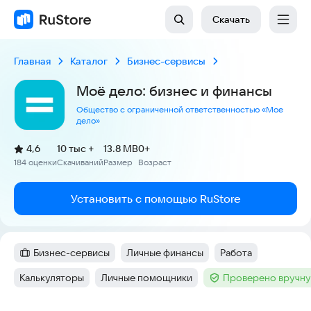
Скачать
Главная
Каталог
Бизнес-сервисы
Моё дело: бизнес и финансы
Общество с ограниченной ответственностью «Мое
дело»
(
)
4,6
10 тыс +
13.8 MB
0+
Рейтинг:
184 оценки
Скачиваний
Размер
Возраст
:
:
:
Установить с помощью RuStore
Бизнес-сервисы
Личные финансы
Работа
Категория
:
Тег
:
Тег
:
Калькуляторы
Личные помощники
Проверено вручну
Тег
:
Тег
:
Тег
: