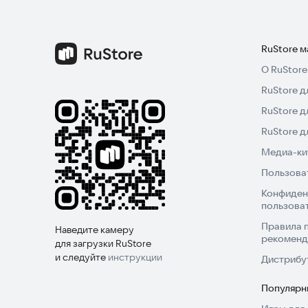
коммерческое предложение.
💬 Личный бухгалтер на связи
RuStore 
О RuStore
Задавайте вопросы бухгалтеру, ставьте задачи, 
RuStore д
RuStore д
Попробуйте «Моё дело: бизнес и финансы» — де
будет рукой и под контролем.
RuStore 
Медиа-кит
Пользова
Конфиден
пользова
Правила 
Наведите камеру
рекоменд
для загрузки RuStore
и следуйте
инструкции
Дистрибу
Популярн