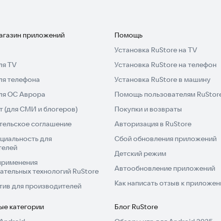
магазин приложений
Помощь
Установка RuStore на TV
смотрите, что уже сделано. Всё быстро и без звонков.
ля TV
Установка RuStore на телефон
ля телефона
Установка RuStore в машину
ньги, документы, контрагенты, важные события — всё
для ОС Аврора
Помощь пользователям RuStor
 (для СМИ и блогеров)
Покупки и возвраты
тельское соглашение
Авторизация в RuStore
циальность для
Сбой обновления приложений
телей
Детский режим
применения
Автообновление приложений
ательных технологий RuStore
Как написать отзыв к приложе
тив для производителей
ые категории
Блог RuStore