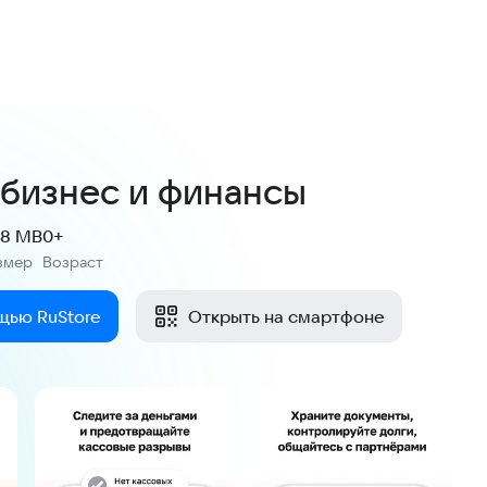
4,6
184 оценки
 бизнес и финансы
.8 MB
0+
змер
Возраст
:
щью RuStore
Открыть на смартфоне