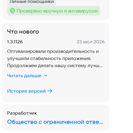
Личные помощники
Тег
:
Проверено вручную и антивирусом
Тег
:
Что нового
Версия:
Дата:
1.3.1126
23 июл 2026
Оптимизировали производительность и
улучшили стабильность приложения.
Продолжаем делать нашу систему лучше
с каждым обновлением.
Читать дальше
История версий
Разработчик
Общество с ограниченной ответственностью «Мое дело»