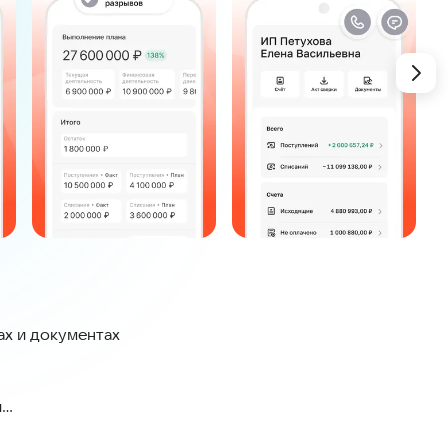
ах и документах
й