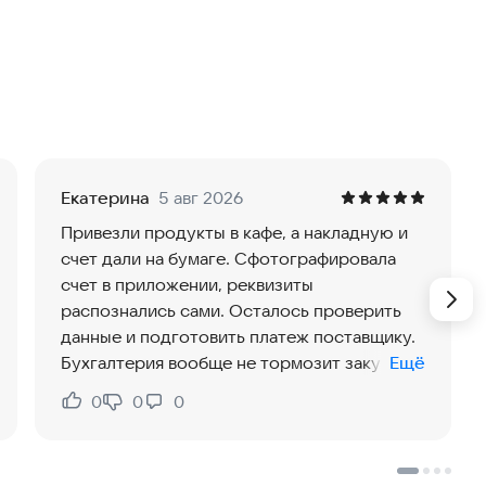
х из приложения
правка из приложения
ерез приложение
инструмент для предпринимателей. Приложение
ролировать финансы, выставлять и оплачивать счета,
Екатерина
5 авг 2026
ты. Без лишней бюрократии, просрочек и ручных
Привезли продукты в кафе, а накладную и
счет дали на бумаге. Сфотографировала
счет в приложении, реквизиты
 контроль финансов
распознались сами. Осталось проверить
данные и подготовить платеж поставщику.
атежи в приложении «Моё дело: бизнес и финансы».
Бухгалтерия вообще не тормозит закупки и
Ещё
не выбивает из графика.
0
0
0
Нравится:
Не нравится:
заработали, и будет ли кассовый разрыв. Без таблиц и