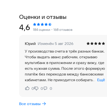
● Согласование и оплата счетов в разных банка
● Напоминания о важных событиях
● Оформление коммерческих предложений и от
Оценки и отзывы
● Сверка данных с контрагентами и общение ч
● Консультации бухгалтера
Рейтинг:
4,6
184 оценки
・168 отзывов
«Моё дело: бизнес и финансы» — это удобный 
помогает управлять бизнесом с телефона: конт
Юрий
Изменён 5 авг 2026
согласовывать платежи и подписывать докумен
У производства счета в трёх разных банках.
расчётов.
Чтобы выдать аванс рабочим, открываю
мультибанк в приложении и сразу вижу, где
💳 Управление счетами разных банков и полный
есть нужная сумма. После этого формирую
платёж без переходов между банковскими
Контролируйте движение денег и проводите пл
кабинетами. Не приходится собирать
Ещё
цифры по вкладкам, когда деньги нужно
📊 Аналитика, которая экономит вам время
0
0
0
Нравится:
Не нравится:
отправить быстро.
Сразу видно, кто и сколько должен, сколько вы 
Все отзывы
ручных подсчётов.