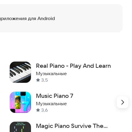
приложения для Android
Real Piano - Play And Learn
льной студии талантливыми художниками
Музыкальные
3,5
Music Piano 7
Музыкальные
3,6
Magic Piano Survive The