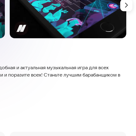
обная и актуальная музыкальная игра для всех
и и поразите всех! Станьте лучшим барабанщиком в
, играйте на барабанах из глубины неонового света!
 атмосферу подземных ночных клубов и почувствуйте
ом гараже, потом пойдите в знаменитые рейв клубы,
станете суперзвездой на Ибице!