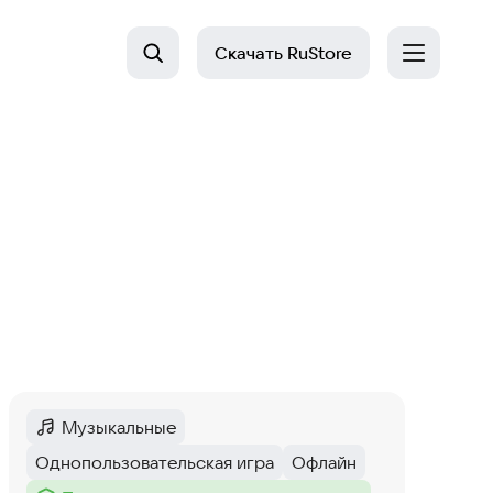
Скачать
RuStore
Музыкальные
Категория
:
Однопользовательская игра
Офлайн
Тег
:
Тег
: