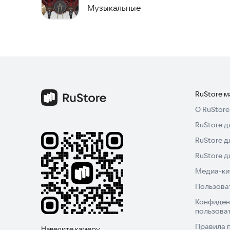
Музыкальные
♫ Чистая радость от игры
♫ Уникальный дизайн
★ Если у вас есть какие-либо вопросы, свяжите
mobile@netigen.pl
RuStore 
О RuStore
---
RuStore д
Попробуйте Электронные Барабаны Игру и исп
RuStore д
RuStore 
Медиа-кит
Пользова
Конфиден
пользова
Правила 
Наведите камеру