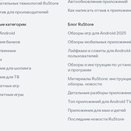
Автообновление приложений
ательных технологий RuStore
Как написать отзыв к приложе
тив для производителей
ые категории
Блог RuStore
Android
Обзоры игр для Android 2025
ия банков
Обзоры мобильных приложений
твенные
Лайфхаки и советы для Android
пользователей
м
Обзоры и инструкции по устано
ия для шопинга
и программ
ия для ТВ
Материалы RuStore: инструкци
обзоры, новости
атных игр
Детальные разборы приложений
латные игры
Топ приложений для Android T
Приложения для мам и детей
Последние новости RuStore