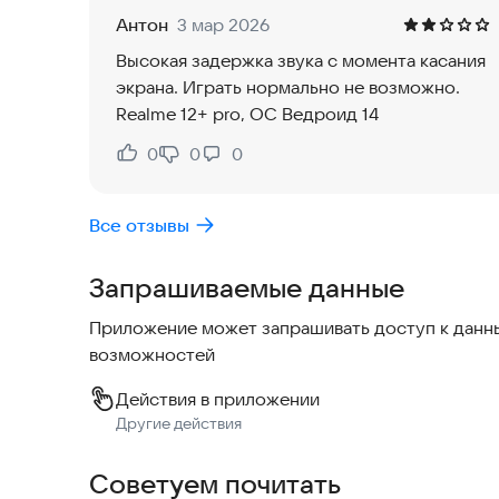
Антон
3 мар 2026
Удивительный дизайн и великолепные электронны
Высокая задержка звука с момента касания
темном, электронном небе.
экрана. Играть нормально не возможно.
Realme 12+ pro, ОС Ведроид 14
★ Каждый этап Электронных Барабанов имеет р
всех!
0
0
0
Нравится:
Не нравится:
Играйте как настоящие музыкальные герои! От
Все отзывы
время для барабанщиков!
Запрашиваемые данные
Будьте дикими! Отпустите ваше внутреннее жив
Приложение может запрашивать доступ к данны
Играйте наиболее дикие мелодии!
возможностей
Сделайте шум!
Действия в приложении
Другие действия
★ Почувствуйте себя настоящими исполнителям
Советуем почитать
Если вы ищете чего-то особенного, вы, наконец