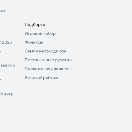
нию
Подборки
Игровой набор
 2025
Финансы
-
Самое необходимое
Полезные инструменты
вке игр
Приложения для часов
Высокий рейтинг
и,
 и игр
V