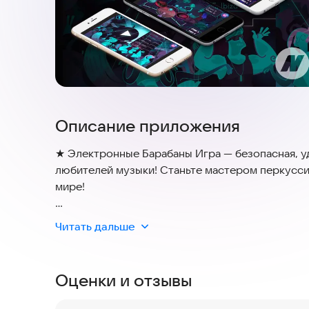
Описание приложения
★ Электронные Барабаны Игра — безопасная, уд
любителей музыки! Станьте мастером перкусси
мире!
Серфингуйте через самые темные уголки города
Читать дальше
Откройте для себя звуки из космоса, поймайте
жар ночи горячего тропического острова!
Оценки и отзывы
★ Сначала Вы будете играть в вашем собственн
устроите парты для своих друзей, и, наконец, 