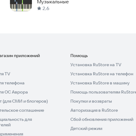
Night
Музыкальные
2,6
сь с нами:
магазин приложений
Помощь
Установка RuStore на TV
ля TV
Установка RuStore на телефон
ытайте незабываемые музыкальные приключения!
ля телефона
Установка RuStore в машину
для ОС Аврора
Помощь пользователям RuStor
 (для СМИ и блогеров)
Покупки и возвраты
тельское соглашение
Авторизация в RuStore
циальность для
Сбой обновления приложений
телей
Детский режим
применения