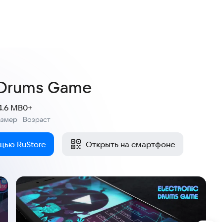
c Drums Game
4.6 MB
0+
азмер
Возраст
:
щью RuStore
Открыть на смартфоне